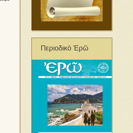
Περιοδικὸ Ἐρῶ