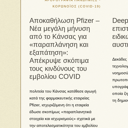
ΑΡΘΡΟΓΡΑΦΙΑ
ΠΑΝΔΗΜΙΕΣ -
ΚΟΡΩΝΟΪΟΣ (COVID-19)
Αποκαθήλωση Pfizer –
Deep
Νέα μεγάλη μήνυση
επισ
από το Κάνσας για
ειδικ
«παραπλάνηση και
αυστ
εξαπάτηση»:
Απέκρυψε σκόπιμα
Δεκάδες 
τεχνολογ
τους κινδύνους του
νοημοσύ
εμβολίου COVID
πρωτοπό
υπογράφ
πολιτεία του Κάνσας κατέθεσε αγωγή
οποία ζη
κατά της φαρμακευτικής εταιρείας
τη δημιο
Pfizer, ισχυριζόμενη ότι η εταιρεία
έδωσε σκοπίμως «παραπλανητικά
στοιχεία και ισχυρισμούς» σχετικά με
την αποτελεσματικότητα του εμβολίου