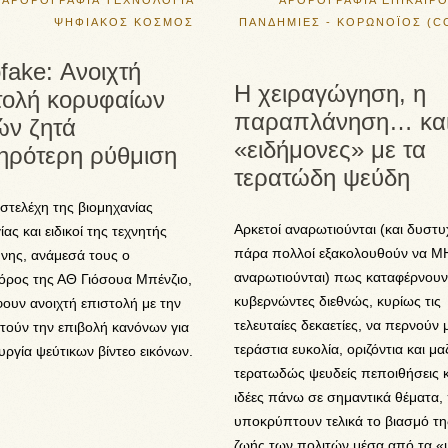
ΑΡΘΡΟΓΡΑΦΙΑ
ΤΕΧΝΟΛΟΓΙΑ
ΑΡΘΡΟΓΡΑΦΙΑ
ΕΠΙΚΑΙΡ
ΨΗΦΙΑΚΟΣ ΚΟΣΜΟΣ
ΠΑΝΔΗΜΙΕΣ - ΚΟΡΩΝΟΪΟΣ (C
fake: Ανοιχτή
Η χειραγώγηση, η
τολή κορυφαίων
παραπλάνηση… και
ών ζητά
«ειδήμονες» με τα
ηρότερη ρύθμιση
τερατώδη ψεύδη
στελέχη της βιομηχανίας
Αρκετοί αναρωτιούνται (και δυστ
ίας και ειδικοί της τεχνητής
πάρα πολλοί εξακολουθούν να 
νης, ανάμεσά τους ο
αναρωτιούνται) πως καταφέρνουν
ρος της ΑΘ Γιόσουα Μπένζιο,
κυβερνώντες διεθνώς, κυρίως τις
ουν ανοιχτή επιστολή με την
τελευταίες δεκαετίες, να περνούν 
τούν την επιβολή κανόνων για
τεράστια ευκολία, οριζόντια και μα
υργία ψεύτικων βίντεο εικόνων.
τερατωδώς ψευδείς πεποιθήσεις κ
ιδέες πάνω σε σημαντικά θέματα,
υποκρύπτουν τελικά το βιασμό τη
ζωής των πολιτών μέσα από τα «