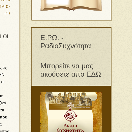
ΟΤΗΤΑ
OVID-
19)
 οι
Ε.ΡΩ. -
ΡαδιοΣυχνότητα
Μπορείτε να μας
υχώς
ακούσετε απο ΕΔΩ
ΜΗΝ
 οι
με
ζικά
αι
 που
ς
μέτρα