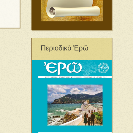
Περιοδικὸ Ἐρῶ