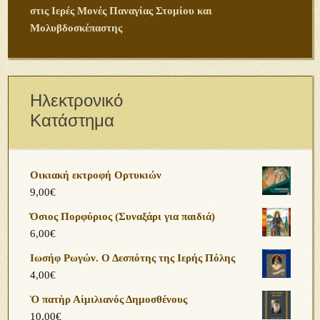
στις Ιερές Μονές Παναγίας Στομίου και
Μολυβδοσκέπαστης
Ηλεκτρονικό
Κατάστημα
Οικιακή εκτροφή Ορτυκιών
9,00
€
Όσιος Πορφύριος (Συναξάρι για παιδιά)
6,00
€
Ιωσήφ Ρωγών. Ο Δεσπότης της Ιερής Πόλης
4,00
€
Ὁ πατὴρ Αἰμιλιανός Δημοσθένους
10,00
€