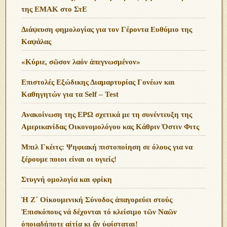
της ΕΜΑΚ στο ΣτΕ
Διάψευση φημολογίας για τον Γέροντα Ευθύμιο της
Καψάλας
«Κύριε, σῶσον λαόν ἀπεγνωσμένον»
Επιστολές Εξώδικης Διαμαρτυρίας Γονέων και
Καθηγητών για τα Self – Test
Ανακοίνωση της ΕΡΩ σχετικά με τη συνέντευξη της
Αμερικανίδας Οικονομολόγου κας Κάθριν Όστιν Φιτς
Μπιλ Γκέιτς: Ψηφιακή πιστοποίηση σε όλους για να
ξέρουμε ποιοι είναι οι υγιείς!
Στυγνή ομολογία και φρίκη
Ἡ Ζ΄ Οἰκουμενική Σύνοδος ἀπαγορεύει στούς
Ἐπισκόπους νά δέχονται τό κλείσιμο τῶν Ναῶν
ὁποιαδήποτε αἰτία κι ἄν ὑφίσταται!