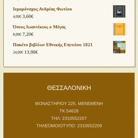
Ιερομόναχος Ανδρέας Φωτίου
3,60
€
4,00
€
Όσιος Ιωαννίκιος ο Μέγας
7,20
€
8,00
€
Πακέτο βιβλίων Εθνικής Επετείου 1821
13,90
€
24,00
€
ΘΕΣΣΑΛΟΝΙΚΗ
ΜΟΝΑΣΤΗΡΙΟΥ 225, ΜΕΝΕΜΕΝΗ
ΤΚ 54628
ΤΗΛ: 2310552207
ΤΗΛΕΟΜΟΙΟΤΥΠΟ: 2310552209