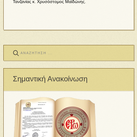
Τανζανίας κ. Χρυσόστομος Μαϊδώνης.
Σημαντική Ανακοίνωση