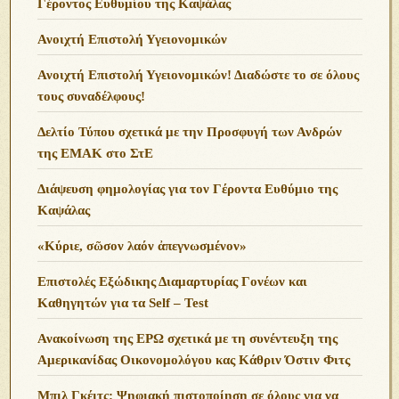
Γέροντος Ευθυμίου της Καψάλας
Ανοιχτή Επιστολή Υγειονομικών
Ανοιχτή Επιστολή Υγειονομικών! Διαδώστε το σε όλους
τους συναδέλφους!
Δελτίο Τύπου σχετικά με την Προσφυγή των Ανδρών
της ΕΜΑΚ στο ΣτΕ
Διάψευση φημολογίας για τον Γέροντα Ευθύμιο της
Καψάλας
«Κύριε, σῶσον λαόν ἀπεγνωσμένον»
Επιστολές Εξώδικης Διαμαρτυρίας Γονέων και
Καθηγητών για τα Self – Test
Ανακοίνωση της ΕΡΩ σχετικά με τη συνέντευξη της
Αμερικανίδας Οικονομολόγου κας Κάθριν Όστιν Φιτς
Μπιλ Γκέιτς: Ψηφιακή πιστοποίηση σε όλους για να