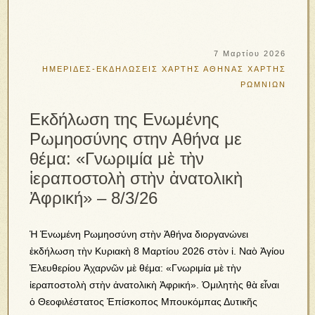
7 Μαρτίου 2026
ΗΜΕΡΙΔΕΣ-ΕΚΔΗΛΩΣΕΙΣ
ΧΑΡΤΗΣ ΑΘΗΝΑΣ
ΧΑΡΤΗΣ
ΡΩΜΝΙΩΝ
Εκδήλωση της Ενωμένης
Ρωμηοσύνης στην Αθήνα με
θέμα: «Γνωριμία μὲ τὴν
ἱεραποστολὴ στὴν ἀνατολικὴ
Ἀφρική» – 8/3/26
Ἡ Ἐνωμένη Ρωμηοσύνη στὴν Ἀθήνα διοργανώνει
ἐκδήλωση τὴν Κυριακὴ 8 Μαρτίου 2026 στὸν ἱ. Ναὸ Ἁγίου
Ἐλευθερίου Ἀχαρνῶν μὲ θέμα: «Γνωριμία μὲ τὴν
ἱεραποστολὴ στὴν ἀνατολικὴ Ἀφρική». Ὁμιλητὴς θὰ εἶναι
ὁ Θεοφιλέστατος Ἐπίσκοπος Μπουκόμπας Δυτικῆς