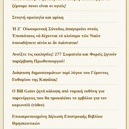
ξέρουμε ποιοι είναι οι υγιείς!
Στυγνή ομολογία και φρίκη
Ἡ Ζ΄ Οἰκουμενική Σύνοδος ἀπαγορεύει στούς
Ἐπισκόπους νά δέχονται τό κλείσιμο τῶν Ναῶν
ὁποιαδήποτε αἰτία κι ἄν ὑφίσταται!
Ανoίξτε τις εκκλησίες! 277 Σωματεία και Φορείς ζητούν
παρέμβαση Πρωθυπουργού!
Διάψευση δημοσιευμάτων περί λόγου του Γέροντος
Ευθυμίου της Καψάλας!
O Bill Gates ζητά κάλυψη από νομική ευθύνη για
παρενέργειες που θα προκαλέσει το εμβόλιο για τον
κορωνοϊό (video)
Επικαιροποιημένη Δήλωση Επιστροφής Βιβλίου
Θρησκευτικών