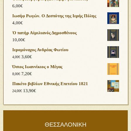
Όσιος Πορφύριος (Συναξάρι για παιδιά)
6,00
€
Ιωσήφ Ρωγών. Ο Δεσπότης της Ιερής Πόλης
4,00
€
Ὁ πατὴρ Αἰμιλιανός Δημοσθένους
10,00
€
Ιερομόναχος Ανδρέας Φωτίου
3,60
€
4,00
€
Όσιος Ιωαννίκιος ο Μέγας
7,20
€
8,00
€
Πακέτο βιβλίων Εθνικής Επετείου 1821
13,90
€
24,00
€
ΘΕΣΣΑΛΟΝΙΚΗ