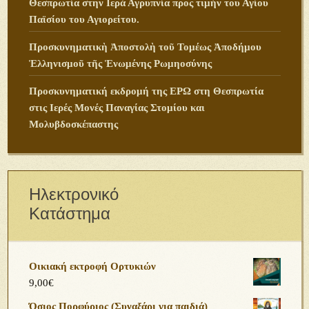
Θεσπρωτία στην Ιερά Αγρυπνία προς τιμήν του Αγίου
Παϊσίου του Αγιορείτου.
Προσκυνηματικὴ Ἀποστολὴ τοῦ Τομέως Ἀποδήμου
Ἑλληνισμοῦ τῆς Ἑνωμένης Ρωμηοσύνης
Προσκυνηματική εκδρομή της ΕΡΩ στη Θεσπρωτία
στις Ιερές Μονές Παναγίας Στομίου και
Μολυβδοσκέπαστης
Ηλεκτρονικό
Κατάστημα
Οικιακή εκτροφή Ορτυκιών
9,00
€