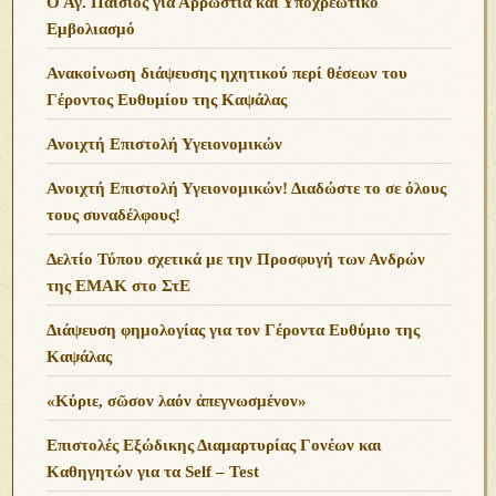
Ο Αγ. Παίσιος για Αρρώστια και Υποχρεωτικό
Εμβολιασμό
Ανακοίνωση διάψευσης ηχητικού περί θέσεων του
Γέροντος Ευθυμίου της Καψάλας
Ανοιχτή Επιστολή Υγειονομικών
Ανοιχτή Επιστολή Υγειονομικών! Διαδώστε το σε όλους
τους συναδέλφους!
Δελτίο Τύπου σχετικά με την Προσφυγή των Ανδρών
της ΕΜΑΚ στο ΣτΕ
Διάψευση φημολογίας για τον Γέροντα Ευθύμιο της
Καψάλας
«Κύριε, σῶσον λαόν ἀπεγνωσμένον»
Επιστολές Εξώδικης Διαμαρτυρίας Γονέων και
Καθηγητών για τα Self – Test