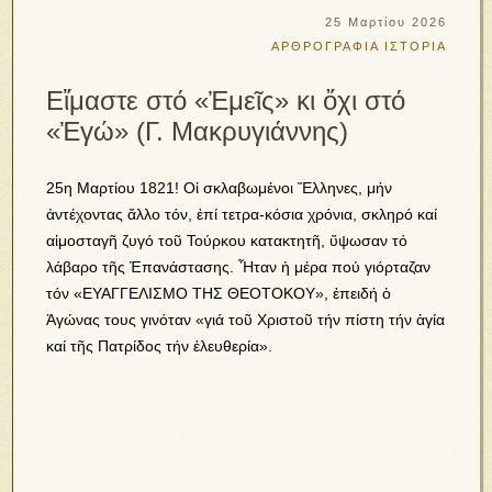
25 Μαρτίου 2026
ΑΡΘΡΟΓΡΑΦΙΑ
ΙΣΤΟΡΙΑ
Εἴμαστε στό «Ἐμεῖς» κι ὄχι στό
«Ἐγώ» (Γ. Μακρυγιάννης)
25η Μαρτίου 1821! Οἱ σκλαβωμένοι Ἕλληνες, μήν
ἀντέχοντας ἄλλο τόν, ἐπί τετρα-κόσια χρόνια, σκληρό καί
αἱμοσταγῆ ζυγό τοῦ Τούρκου κατακτητῆ, ὕψωσαν τό
λάβαρο τῆς Ἐπανάστασης. Ἦταν ἡ μέρα πού γιόρταζαν
τόν «ΕΥΑΓΓΕΛΙΣΜΟ ΤΗΣ ΘΕΟΤΟΚΟΥ», ἐπειδή ὁ
Ἀγώνας τους γινόταν «γιά τοῦ Χριστοῦ τήν πίστη τήν ἁγία
καί τῆς Πατρίδος τήν ἐλευθερία».