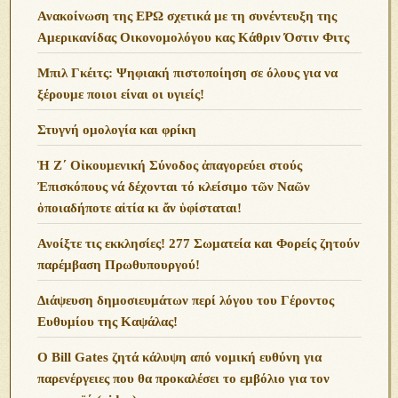
Ανακοίνωση της ΕΡΩ σχετικά με τη συνέντευξη της
Αμερικανίδας Οικονομολόγου κας Κάθριν Όστιν Φιτς
Μπιλ Γκέιτς: Ψηφιακή πιστοποίηση σε όλους για να
ξέρουμε ποιοι είναι οι υγιείς!
Στυγνή ομολογία και φρίκη
Ἡ Ζ΄ Οἰκουμενική Σύνοδος ἀπαγορεύει στούς
Ἐπισκόπους νά δέχονται τό κλείσιμο τῶν Ναῶν
ὁποιαδήποτε αἰτία κι ἄν ὑφίσταται!
Ανoίξτε τις εκκλησίες! 277 Σωματεία και Φορείς ζητούν
παρέμβαση Πρωθυπουργού!
Διάψευση δημοσιευμάτων περί λόγου του Γέροντος
Ευθυμίου της Καψάλας!
O Bill Gates ζητά κάλυψη από νομική ευθύνη για
παρενέργειες που θα προκαλέσει το εμβόλιο για τον