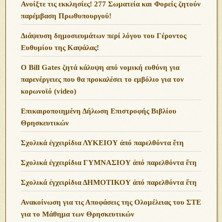
Ανoίξτε τις εκκλησίες! 277 Σωματεία και Φορείς ζητούν
παρέμβαση Πρωθυπουργού!
Διάψευση δημοσιευμάτων περί λόγου του Γέροντος
Ευθυμίου της Καψάλας!
O Bill Gates ζητά κάλυψη από νομική ευθύνη για
παρενέργειες που θα προκαλέσει το εμβόλιο για τον
κορωνοϊό (video)
Επικαιροποιημένη Δήλωση Επιστροφής Βιβλίου
Θρησκευτικών
Σχολικά ἐγχειρίδια ΛΥΚΕΙΟΥ ἀπό παρελθόντα ἔτη
Σχολικά ἐγχειρίδια ΓΥΜΝΑΣΙΟΥ ἀπό παρελθόντα ἔτη
Σχολικά ἐγχειρίδια ΔΗΜΟΤΙΚΟΥ ἀπό παρελθόντα ἔτη
Ανακοίνωση για τις Αποφάσεις της Ολομέλειας του ΣΤΕ
για το Μάθημα των Θρησκευτικών