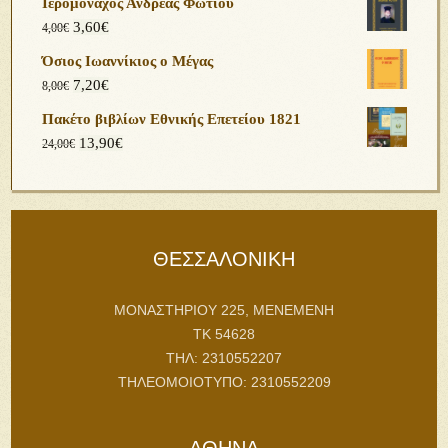
Ιερομόναχος Ανδρέας Φωτίου
3,60
€
4,00
€
Όσιος Ιωαννίκιος ο Μέγας
7,20
€
8,00
€
Πακέτο βιβλίων Εθνικής Επετείου 1821
13,90
€
24,00
€
ΘΕΣΣΑΛΟΝΙΚΗ
ΜΟΝΑΣΤΗΡΙΟΥ 225, ΜΕΝΕΜΕΝΗ
ΤΚ 54628
ΤΗΛ: 2310552207
ΤΗΛΕΟΜΟΙΟΤΥΠΟ: 2310552209