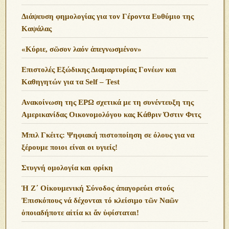
Διάψευση φημολογίας για τον Γέροντα Ευθύμιο της
Καψάλας
«Κύριε, σῶσον λαόν ἀπεγνωσμένον»
Επιστολές Εξώδικης Διαμαρτυρίας Γονέων και
Καθηγητών για τα Self – Test
Ανακοίνωση της ΕΡΩ σχετικά με τη συνέντευξη της
Αμερικανίδας Οικονομολόγου κας Κάθριν Όστιν Φιτς
Μπιλ Γκέιτς: Ψηφιακή πιστοποίηση σε όλους για να
ξέρουμε ποιοι είναι οι υγιείς!
Στυγνή ομολογία και φρίκη
Ἡ Ζ΄ Οἰκουμενική Σύνοδος ἀπαγορεύει στούς
Ἐπισκόπους νά δέχονται τό κλείσιμο τῶν Ναῶν
ὁποιαδήποτε αἰτία κι ἄν ὑφίσταται!