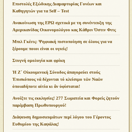
Επιστολές Εξώδικης Διαμαρτυρίας Γονέων και
Καθηγητών για τα Self – Test
Ανακοίνωση της ΕΡΩ σχετικά με τη συνέντευξη της
Αμερικανίδας Οικονομολόγου κας Κάθριν Όστιν Φιτς
Μπιλ Γκέιτς: Ψηφιακή πιστοποίηση σε όλους για να
ξέρουμε ποιοι είναι οι υγιείς!
Στυγνή ομολογία και φρίκη
Ἡ Ζ΄ Οἰκουμενική Σύνοδος ἀπαγορεύει στούς
Ἐπισκόπους νά δέχονται τό κλείσιμο τῶν Ναῶν
ὁποιαδήποτε αἰτία κι ἄν ὑφίσταται!
Ανoίξτε τις εκκλησίες! 277 Σωματεία και Φορείς ζητούν
παρέμβαση Πρωθυπουργού!
Διάψευση δημοσιευμάτων περί λόγου του Γέροντος
Ευθυμίου της Καψάλας!