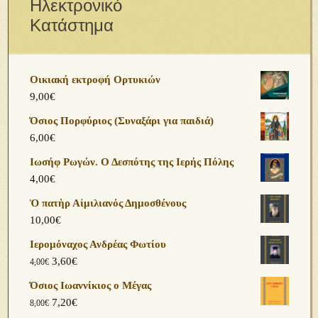
Ηλεκτρονικό
Κατάστημα
Οικιακή εκτροφή Ορτυκιών
9,00
€
Όσιος Πορφύριος (Συναξάρι για παιδιά)
6,00
€
Ιωσήφ Ρωγών. Ο Δεσπότης της Ιερής Πόλης
4,00
€
Ὁ πατὴρ Αἰμιλιανός Δημοσθένους
10,00
€
Ιερομόναχος Ανδρέας Φωτίου
3,60
€
4,00
€
Όσιος Ιωαννίκιος ο Μέγας
7,20
€
8,00
€