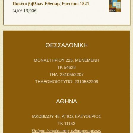
Πακέτο βιβλίων Εθνικής Επετείου 1821
13,90
€
24,00
€
ΘΕΣΣΑΛΟΝΙΚΗ
ΜΟΝΑΣΤΗΡΙΟΥ 225, ΜΕΝΕΜΕΝΗ
ΤΚ 54628
ΤΗΛ: 2310552207
ΤΗΛΕΟΜΟΙΟΤΥΠΟ: 2310552209
ΑΘΗΝΑ
ΙΑΚΩΒΙΔΟΥ 45, ΑΓΙΟΣ ΕΛΕΥΘΕΡΙΟΣ
ΤΚ 11143
Ὡράριο ἐνημέρωσης ἐνδιαφερομένων