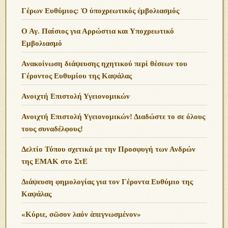
Γέρων Ευθύμιος: Ὁ ὑποχρεωτικός ἐμβολιασμός
Ο Αγ. Παίσιος για Αρρώστια και Υποχρεωτικό
Εμβολιασμό
Ανακοίνωση διάψευσης ηχητικού περί θέσεων του
Γέροντος Ευθυμίου της Καψάλας
Ανοιχτή Επιστολή Υγειονομικών
Ανοιχτή Επιστολή Υγειονομικών! Διαδώστε το σε όλους
τους συναδέλφους!
Δελτίο Τύπου σχετικά με την Προσφυγή των Ανδρών
της ΕΜΑΚ στο ΣτΕ
Διάψευση φημολογίας για τον Γέροντα Ευθύμιο της
Καψάλας
«Κύριε, σῶσον λαόν ἀπεγνωσμένον»