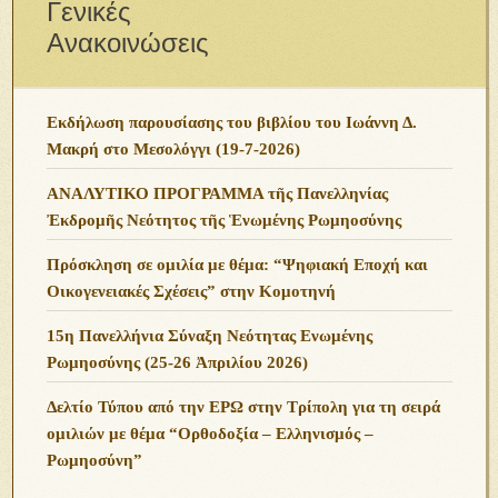
Γενικές
Ανακοινώσεις
Εκδήλωση παρουσίασης του βιβλίου του Ιωάννη Δ.
Μακρή στο Μεσολόγγι (19-7-2026)
ΑΝΑΛΥΤΙΚΟ ΠΡΟΓΡΑΜΜΑ τῆς Πανελληνίας
Ἐκδρομῆς Νεότητος τῆς Ἑνωμένης Ρωμηοσύνης
Πρόσκληση σε ομιλία με θέμα: “Ψηφιακή Εποχή και
Οικογενειακές Σχέσεις” στην Κομοτηνή
15η Πανελλήνια Σύναξη Νεότητας Ενωμένης
Ρωμηοσύνης (25-26 Ἀπριλίου 2026)
Δελτίο Τύπου από την ΕΡΩ στην Τρίπολη για τη σειρά
ομιλιών με θέμα “Ορθοδοξία – Ελληνισμός –
Ρωμηοσύνη”