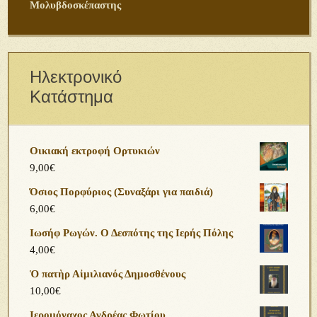
Μολυβδοσκέπαστης
Ηλεκτρονικό
Κατάστημα
Οικιακή εκτροφή Ορτυκιών
9,00
€
Όσιος Πορφύριος (Συναξάρι για παιδιά)
6,00
€
Ιωσήφ Ρωγών. Ο Δεσπότης της Ιερής Πόλης
4,00
€
Ὁ πατὴρ Αἰμιλιανός Δημοσθένους
10,00
€
Ιερομόναχος Ανδρέας Φωτίου