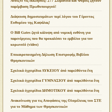
Ανoίξτε τις εκκλησίες! 277 Σωματεία και Φορείς ζητούν
παρέμβαση Πρωθυπουργού!
Διάψευση δημοσιευμάτων περί λόγου του Γέροντος
Ευθυμίου της Καψάλας!
O Bill Gates ζητά κάλυψη από νομική ευθύνη για
παρενέργειες που θα προκαλέσει το εμβόλιο για τον
κορωνοϊό (video)
Επικαιροποιημένη Δήλωση Επιστροφής Βιβλίου
Θρησκευτικών
Σχολικά ἐγχειρίδια ΛΥΚΕΙΟΥ ἀπό παρελθόντα ἔτη
Σχολικά ἐγχειρίδια ΓΥΜΝΑΣΙΟΥ ἀπό παρελθόντα ἔτη
Σχολικά ἐγχειρίδια ΔΗΜΟΤΙΚΟΥ ἀπό παρελθόντα ἔτη
Ανακοίνωση για τις Αποφάσεις της Ολομέλειας του ΣΤΕ
για το Μάθημα των Θρησκευτικών