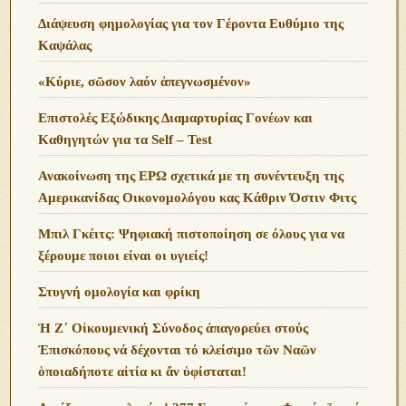
Διάψευση φημολογίας για τον Γέροντα Ευθύμιο της
Καψάλας
«Κύριε, σῶσον λαόν ἀπεγνωσμένον»
Επιστολές Εξώδικης Διαμαρτυρίας Γονέων και
Καθηγητών για τα Self – Test
Ανακοίνωση της ΕΡΩ σχετικά με τη συνέντευξη της
Αμερικανίδας Οικονομολόγου κας Κάθριν Όστιν Φιτς
Μπιλ Γκέιτς: Ψηφιακή πιστοποίηση σε όλους για να
ξέρουμε ποιοι είναι οι υγιείς!
Στυγνή ομολογία και φρίκη
Ἡ Ζ΄ Οἰκουμενική Σύνοδος ἀπαγορεύει στούς
Ἐπισκόπους νά δέχονται τό κλείσιμο τῶν Ναῶν
ὁποιαδήποτε αἰτία κι ἄν ὑφίσταται!