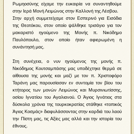
Ρωμηοσύνης είχαμε την ευκαιρία να συναντηθούμε
στην Ιερά Μονή Λειμώνος στην Καλλονή της Λέσβου.
Στην αρχή συμμετείχαμε στον Εσπερινό για Εισόδια
της Θεοτόκου, στον οποίο ψάλθηκε τρισάγιο για τον
μακαριστό ηγούμενο της Μονής π. Νικόδημο
Παυλόπουλο, στον οποίο ήταν αφιερωμένη η
συνάντησή μας.
Στη συνέχεια, ο νυν ηγούμενος της μονής π.
Νικόδημος Κουτσαμπάσης μας υποδέχτηκε θερμά σε
αίθουσα της μονής και μαζί με τον π. Χριστοφόρο
Ταράνη μας παρουσίασαν εν συντομία τον βίου του
κτήτορος των μονών Λειμώνος και Μυρσινιωτίσσης,
οσίου Ιγνατίου του Αγαλιανού. Ο Άγιος Ιγνάτιος στα
δύσκολα χρόνια της τουρκοκρατίας στάθηκε «τοπικός
Άγιος Κοσμάς» διαφυλάσσοντας στην καρδιά του λαού
την Πίστη μας, τις Αξίες μας αλλά και την ιστορία του
έθνους.