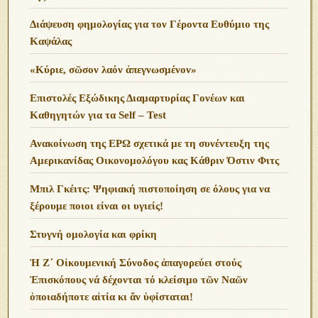
Διάψευση φημολογίας για τον Γέροντα Ευθύμιο της
Καψάλας
«Κύριε, σῶσον λαόν ἀπεγνωσμένον»
Επιστολές Εξώδικης Διαμαρτυρίας Γονέων και
Καθηγητών για τα Self – Test
Ανακοίνωση της ΕΡΩ σχετικά με τη συνέντευξη της
Αμερικανίδας Οικονομολόγου κας Κάθριν Όστιν Φιτς
Μπιλ Γκέιτς: Ψηφιακή πιστοποίηση σε όλους για να
ξέρουμε ποιοι είναι οι υγιείς!
Στυγνή ομολογία και φρίκη
Ἡ Ζ΄ Οἰκουμενική Σύνοδος ἀπαγορεύει στούς
Ἐπισκόπους νά δέχονται τό κλείσιμο τῶν Ναῶν
ὁποιαδήποτε αἰτία κι ἄν ὑφίσταται!