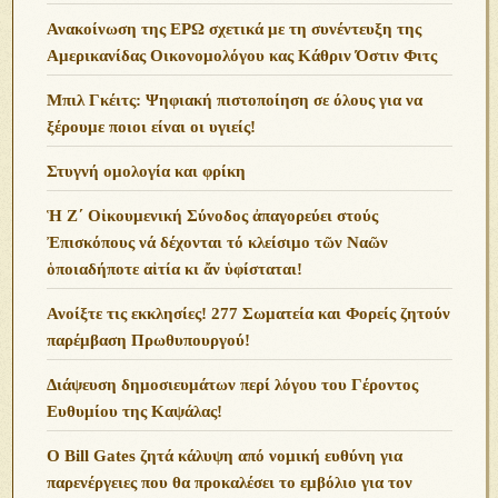
Ανακοίνωση της ΕΡΩ σχετικά με τη συνέντευξη της
Αμερικανίδας Οικονομολόγου κας Κάθριν Όστιν Φιτς
Μπιλ Γκέιτς: Ψηφιακή πιστοποίηση σε όλους για να
ξέρουμε ποιοι είναι οι υγιείς!
Στυγνή ομολογία και φρίκη
Ἡ Ζ΄ Οἰκουμενική Σύνοδος ἀπαγορεύει στούς
Ἐπισκόπους νά δέχονται τό κλείσιμο τῶν Ναῶν
ὁποιαδήποτε αἰτία κι ἄν ὑφίσταται!
Ανoίξτε τις εκκλησίες! 277 Σωματεία και Φορείς ζητούν
παρέμβαση Πρωθυπουργού!
Διάψευση δημοσιευμάτων περί λόγου του Γέροντος
Ευθυμίου της Καψάλας!
O Bill Gates ζητά κάλυψη από νομική ευθύνη για
παρενέργειες που θα προκαλέσει το εμβόλιο για τον