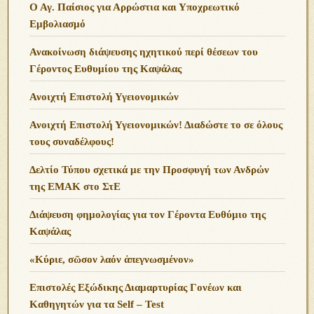
Ο Αγ. Παίσιος για Αρρώστια και Υποχρεωτικό
Εμβολιασμό
Ανακοίνωση διάψευσης ηχητικού περί θέσεων του
Γέροντος Ευθυμίου της Καψάλας
Ανοιχτή Επιστολή Υγειονομικών
Ανοιχτή Επιστολή Υγειονομικών! Διαδώστε το σε όλους
τους συναδέλφους!
Δελτίο Τύπου σχετικά με την Προσφυγή των Ανδρών
της ΕΜΑΚ στο ΣτΕ
Διάψευση φημολογίας για τον Γέροντα Ευθύμιο της
Καψάλας
«Κύριε, σῶσον λαόν ἀπεγνωσμένον»
Επιστολές Εξώδικης Διαμαρτυρίας Γονέων και
Καθηγητών για τα Self – Test