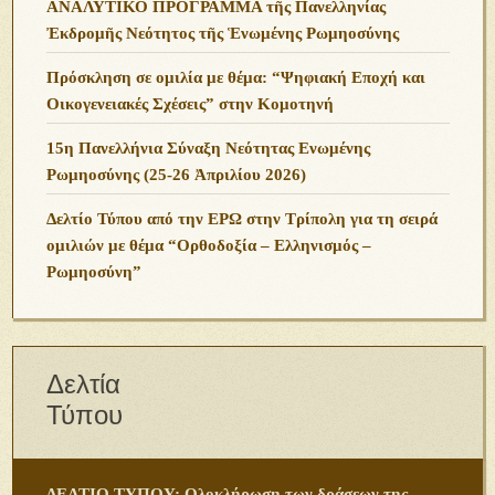
ΑΝΑΛΥΤΙΚΟ ΠΡΟΓΡΑΜΜΑ τῆς Πανελληνίας
Ἐκδρομῆς Νεότητος τῆς Ἑνωμένης Ρωμηοσύνης
Πρόσκληση σε ομιλία με θέμα: “Ψηφιακή Εποχή και
Οικογενειακές Σχέσεις” στην Κομοτηνή
15η Πανελλήνια Σύναξη Νεότητας Ενωμένης
Ρωμηοσύνης (25-26 Ἀπριλίου 2026)
Δελτίο Τύπου από την ΕΡΩ στην Τρίπολη για τη σειρά
ομιλιών με θέμα “Ορθοδοξία – Ελληνισμός –
Ρωμηοσύνη”
Δελτία
Τύπου
ΔΕΛΤΙΟ ΤΥΠΟΥ: Ολοκλήρωση των δράσεων της