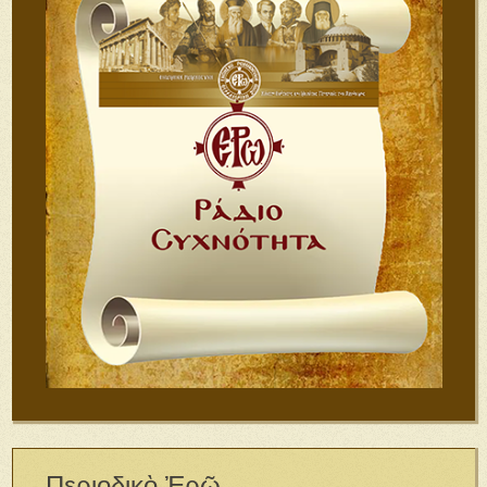
Περιοδικὸ Ἐρῶ