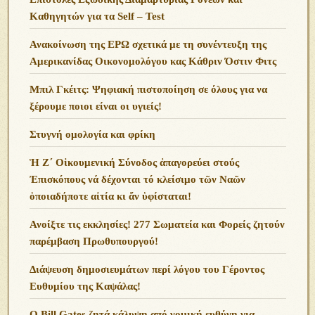
Καθηγητών για τα Self – Test
Ανακοίνωση της ΕΡΩ σχετικά με τη συνέντευξη της
Αμερικανίδας Οικονομολόγου κας Κάθριν Όστιν Φιτς
Μπιλ Γκέιτς: Ψηφιακή πιστοποίηση σε όλους για να
ξέρουμε ποιοι είναι οι υγιείς!
Στυγνή ομολογία και φρίκη
Ἡ Ζ΄ Οἰκουμενική Σύνοδος ἀπαγορεύει στούς
Ἐπισκόπους νά δέχονται τό κλείσιμο τῶν Ναῶν
ὁποιαδήποτε αἰτία κι ἄν ὑφίσταται!
Ανoίξτε τις εκκλησίες! 277 Σωματεία και Φορείς ζητούν
παρέμβαση Πρωθυπουργού!
Διάψευση δημοσιευμάτων περί λόγου του Γέροντος
Ευθυμίου της Καψάλας!
O Bill Gates ζητά κάλυψη από νομική ευθύνη για