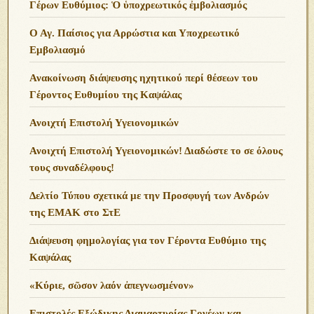
Γέρων Ευθύμιος: Ὁ ὑποχρεωτικός ἐμβολιασμός
Ο Αγ. Παίσιος για Αρρώστια και Υποχρεωτικό
Εμβολιασμό
Ανακοίνωση διάψευσης ηχητικού περί θέσεων του
Γέροντος Ευθυμίου της Καψάλας
Ανοιχτή Επιστολή Υγειονομικών
Ανοιχτή Επιστολή Υγειονομικών! Διαδώστε το σε όλους
τους συναδέλφους!
Δελτίο Τύπου σχετικά με την Προσφυγή των Ανδρών
της ΕΜΑΚ στο ΣτΕ
Διάψευση φημολογίας για τον Γέροντα Ευθύμιο της
Καψάλας
«Κύριε, σῶσον λαόν ἀπεγνωσμένον»
Επιστολές Εξώδικης Διαμαρτυρίας Γονέων και