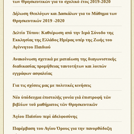
των Θρησκευτικών για το σχολικό έτος 2019-2020
Δήλωση Θεολόγων και Δασκάλων για το Μάθημα των
Θρησκευτικών 2019 -2020
Δελτίο Τύπου: Καθιέρωση από την Ιερά Σύνοδο της
Εκκλησίας της Ελλάδος Ημέρας υπέρ της Ζωής του
Αγέννητου Παιδιού
Ανακοίνωση σχετικά με ματαίωση της διαγωνιστικής
διαδικασίας προμήθειας ταυτοτήτων και λοιπών
εγγράφων ασφαλείας
Για τις σχέσεις μας με πολιτικές κινήσεις
Νέο ὑπόδειγμα ἐπιστολῆς γονέα γιά ἐπιστροφή τῶν
βιβλίων τοῦ μαθήματος τῶν Θρησκευτικῶν
Ἁγίου Παϊσίου περὶ ἀδελφοσύνης
Παρέμβαση του Αγίου Όρους για την πανορθόδοξη