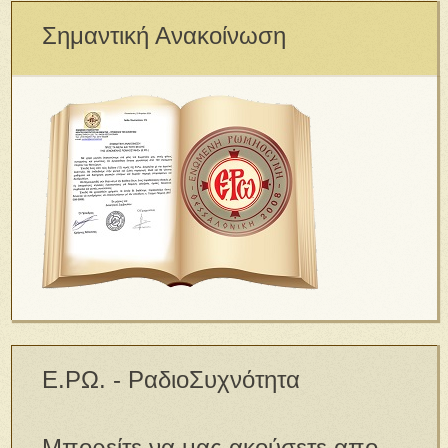
Σημαντική Ανακοίνωση
Ε.ΡΩ. - ΡαδιοΣυχνότητα
Μπορείτε να μας ακούσετε απο