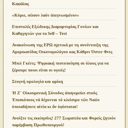
Καψάλας
«Κύριε, σῶσον λαόν ἀπεγνωσμένον»
Επιστολές Εξώδικης Διαμαρτυρίας Γονέων και
Καθηγητών για τα Self – Test
Ανακοίνωση της ΕΡΩ σχετικά με τη συνέντευξη της
Αμερικανίδας Οικονομολόγου κας Κάθριν Όστιν Φιτς
Μπιλ Γκέιτς: Ψηφιακή πιστοποίηση σε όλους για να
ξέρουμε ποιοι είναι οι υγιείς!
Στυγνή ομολογία και φρίκη
Ἡ Ζ΄ Οἰκουμενική Σύνοδος ἀπαγορεύει στούς
Ἐπισκόπους νά δέχονται τό κλείσιμο τῶν Ναῶν
ὁποιαδήποτε αἰτία κι ἄν ὑφίσταται!
Ανoίξτε τις εκκλησίες! 277 Σωματεία και Φορείς ζητούν
παρέμβαση Πρωθυπουργού!