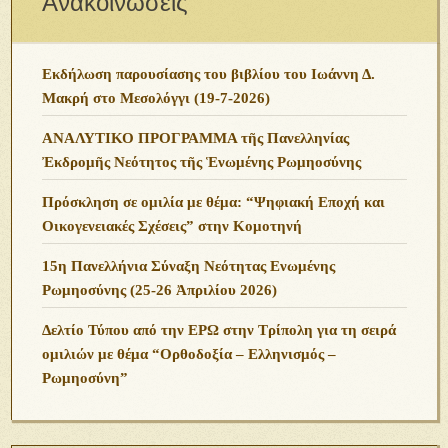
Ανακοινώσεις
Εκδήλωση παρουσίασης του βιβλίου του Ιωάννη Δ.
Μακρή στο Μεσολόγγι (19-7-2026)
ΑΝΑΛΥΤΙΚΟ ΠΡΟΓΡΑΜΜΑ τῆς Πανελληνίας
Ἐκδρομῆς Νεότητος τῆς Ἑνωμένης Ρωμηοσύνης
Πρόσκληση σε ομιλία με θέμα: “Ψηφιακή Εποχή και
Οικογενειακές Σχέσεις” στην Κομοτηνή
15η Πανελλήνια Σύναξη Νεότητας Ενωμένης
Ρωμηοσύνης (25-26 Ἀπριλίου 2026)
Δελτίο Τύπου από την ΕΡΩ στην Τρίπολη για τη σειρά
ομιλιών με θέμα “Ορθοδοξία – Ελληνισμός –
Ρωμηοσύνη”