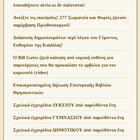
ὁποιαδήποτε αἰτία κι ἄν ὑφίσταται!
Ανoίξτε τις εκκλησίες! 277 Σωματεία και Φορείς ζητούν
παρέμβαση Πρωθυπουργού!
Διάψευση δημοσιευμάτων περί λόγου του Γέροντος
Ευθυμίου της Καψάλας!
O Bill Gates ζητά κάλυψη από νομική ευθύνη για
παρενέργειες που θα προκαλέσει το εμβόλιο για τον
κορωνοϊό (video)
Επικαιροποιημένη Δήλωση Επιστροφής Βιβλίου
Θρησκευτικών
Σχολικά ἐγχειρίδια ΛΥΚΕΙΟΥ ἀπό παρελθόντα ἔτη
Σχολικά ἐγχειρίδια ΓΥΜΝΑΣΙΟΥ ἀπό παρελθόντα ἔτη
Σχολικά ἐγχειρίδια ΔΗΜΟΤΙΚΟΥ ἀπό παρελθόντα ἔτη