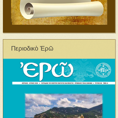
Περιοδικὸ Ἐρῶ