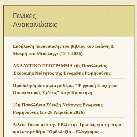
Γενικές
Ανακοινώσεις
Εκδήλωση παρουσίασης του βιβλίου του Ιωάννη Δ.
Μακρή στο Μεσολόγγι (19-7-2026)
ΑΝΑΛΥΤΙΚΟ ΠΡΟΓΡΑΜΜΑ τῆς Πανελληνίας
Ἐκδρομῆς Νεότητος τῆς Ἑνωμένης Ρωμηοσύνης
Πρόσκληση σε ομιλία με θέμα: “Ψηφιακή Εποχή και
Οικογενειακές Σχέσεις” στην Κομοτηνή
15η Πανελλήνια Σύναξη Νεότητας Ενωμένης
Ρωμηοσύνης (25-26 Ἀπριλίου 2026)
Δελτίο Τύπου από την ΕΡΩ στην Τρίπολη για τη σειρά
ομιλιών με θέμα “Ορθοδοξία – Ελληνισμός –