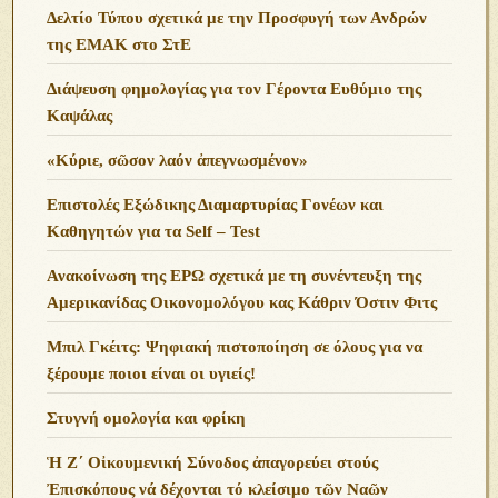
Δελτίο Τύπου σχετικά με την Προσφυγή των Ανδρών
της ΕΜΑΚ στο ΣτΕ
Διάψευση φημολογίας για τον Γέροντα Ευθύμιο της
Καψάλας
«Κύριε, σῶσον λαόν ἀπεγνωσμένον»
Επιστολές Εξώδικης Διαμαρτυρίας Γονέων και
Καθηγητών για τα Self – Test
Ανακοίνωση της ΕΡΩ σχετικά με τη συνέντευξη της
Αμερικανίδας Οικονομολόγου κας Κάθριν Όστιν Φιτς
Μπιλ Γκέιτς: Ψηφιακή πιστοποίηση σε όλους για να
ξέρουμε ποιοι είναι οι υγιείς!
Στυγνή ομολογία και φρίκη
Ἡ Ζ΄ Οἰκουμενική Σύνοδος ἀπαγορεύει στούς
Ἐπισκόπους νά δέχονται τό κλείσιμο τῶν Ναῶν