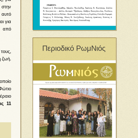
 στην
 αυτό
ι για
ς από
Περιοδικό ΡωμΝιός
τους,
 ζωή.
.
 οποίο
Φώτιο
έραιο
ις 11