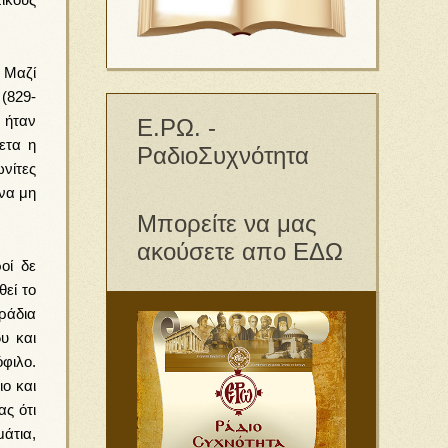
 Μαζί
(829-
 ήταν
Ε.ΡΩ. -
ετα η
ΡαδιοΣυχνότητα
ωνίτες
 να μη
Μπορείτε να μας
ακούσετε απο ΕΔΩ
οί δε
εί το
ράδια
υ και
φιλο.
ο και
ς ότι
μάτια,