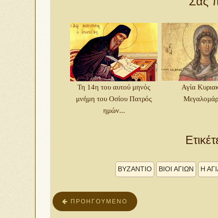
Σας π
Τη 14η του αυτού μηνός
Αγία Κυρια
μνήμη του Οσίου Πατρός
Μεγαλομάρ
ημών...
Ετικέτ
BYZANTIO
ΒΙΟΙ ΑΓΙΩΝ
Η ΑΓ
ΠΡΟΗΓΟΎΜΕΝΟ