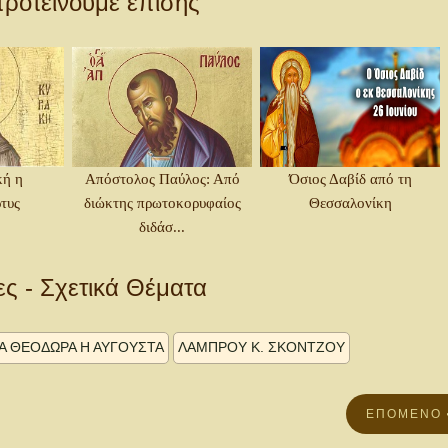
ροτείνουμε επίσης
κή η
Απόστολος Παύλος: Από
Όσιος Δαβίδ από τη
τυς
διώκτης πρωτοκορυφαίος
Θεσσαλονίκη
διδάσ...
ες - Σχετικά Θέματα
ΙΑ ΘΕΟΔΩΡΑ Η ΑΥΓΟΥΣΤΑ
ΛΑΜΠΡΟΥ Κ. ΣΚΟΝΤΖΟΥ
ΕΠΌΜΕΝΟ