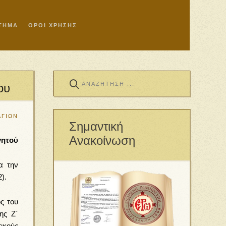
ΣΤΗΜΑ
ΟΡΟΙ ΧΡΗΣΗΣ
ου
ΑΓΙΩΝ
Σημαντική
Ανακοίνωση
γητού
α την
).
ς του
ης Ζ΄
ικούς