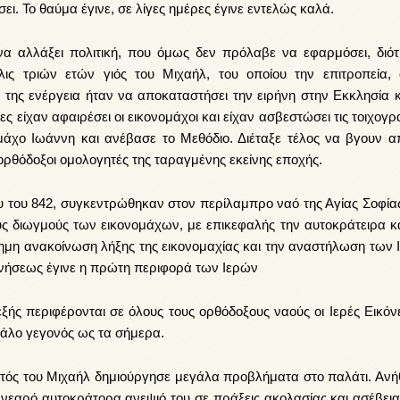
ι. Το θαύμα έγινε, σε λίγες ημέρες έγινε εντελώς καλά.
α αλλάξει πολιτική, που όμως δεν πρόλαβε να εφαρμόσει, διότι
ις τριών ετών γιός του Μιχαήλ, του οποίου την επιτροπεία,
ης ενέργεια ήταν να αποκαταστήσει την ειρήνη στην Εκκλησία κ
ες είχαν αφαιρέσει οι εικονομάχοι και είχαν ασβεστώσει τις τοιχογρ
άχο Ιωάννη και ανέβασε το Μεθόδιο. Διέταξε τέλος να βγουν απ
 ορθόδοξοι ομολογητές της ταραγμένης εκείνης εποχής.
υ του 842, συγκεντρώθηκαν στον περίλαμπρο ναό της Αγίας Σοφίας
ους διωγμούς των εικονομάχων, με επικεφαλής την αυτοκράτειρα κα
σημη ανακοίνωση λήξης της εικονομαχίας και την αναστήλωση των 
κινήσεως έγινε η πρώτη περιφορά των Ιερών
ξής περιφέρονται σε όλους τους ορθόδοξους ναούς οι Ιερές Εικόνε
εγάλο γεγονός ως τα σήμερα.
τός του Μιχαήλ δημιούργησε μεγάλα προβλήματα στο παλάτι. Ανήθ
νεαρό αυτοκράτορα ανεψιό του σε πράξεις ακολασίας και ασέβειας