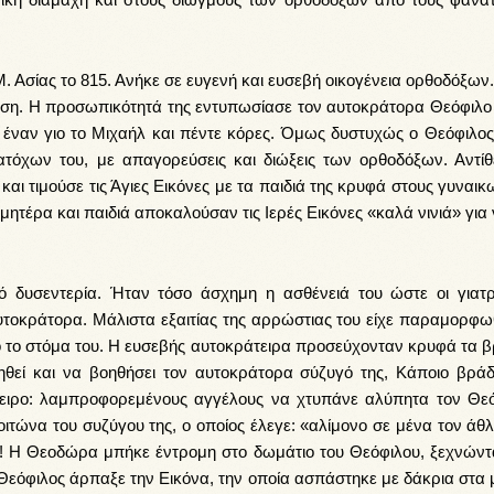
 Ασίας το 815. Ανήκε σε ευγενή και ευσεβή οικογένεια ορθοδόξων.
ωση. Η προσωπικότητά της εντυπωσίασε τον αυτοκράτορα Θεόφιλο 
ς έναν γιο το Μιχαήλ και πέντε κόρες. Όμως δυστυχώς ο Θεόφιλος
ατόχων του, με απαγορεύσεις και διώξεις των ορθοδόξων. Αντίθ
ι τιμούσε τις Άγιες Εικόνες με τα παιδιά της κρυφά στους γυναικ
ητέρα και παιδιά αποκαλούσαν τις Ιερές Εικόνες «καλά νινιά» για
 δυσεντερία. Ήταν τόσο άσχημη η ασθένειά του ώστε οι γιατρ
οκράτορα. Μάλιστα εξαιτίας της αρρώστιας του είχε παραμορφωθ
ό το στόμα του. Η ευσεβής αυτοκράτειρα προσεύχονταν κρυφά τα β
θεί και να βοηθήσει τον αυτοκράτορα σύζυγό της, Κάποιο βράδ
ειρο: λαμπροφορεμένους αγγέλους να χτυπάνε αλύπητα τον Θεό
τώνα του συζύγου της, ο οποίος έλεγε: «αλίμονο σε μένα τον άθλι
»! Η Θεοδώρα μπήκε έντρομη στο δωμάτιο του Θεόφιλου, ξεχνώντα
ο Θεόφιλος άρπαξε την Εικόνα, την οποία ασπάστηκε με δάκρια στα 