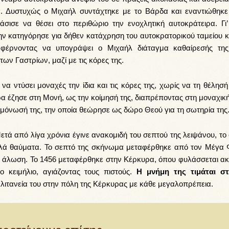
α. Δυστυχώς ο Μιχαήλ συντάχτηκε με το Βάρδα και εναντιώθηκε
ισε να θέσει στο περιθώριο την ενοχλητική αυτοκράτειρα. Γι’
ην κατηγόρησε για δήθεν κατάχρηση του αυτοκρατορικού ταμείου κα
ταφέρνοντας να υπογράψει ο Μιχαήλ διάταγμα καθαίρεσής τη
των Γαστρίων, μαζί με τις κόρες της.
ντύσει μοναχές την ίδια και τις κόρες της, χωρίς να τη θέλησή 
 έζησε στη Μονή, ως την κοίμησή της, διαπρέποντας στη μοναχική
ομόνωσή της, την οποία θεώρησε ως δώρο Θεού για τη σωτηρία της
ετά από λίγα χρόνια έγινε ανακομιδή του σεπτού της λειψάνου, το
λλά θαύματα. Το σεπτό της σκήνωμα μεταφέρθηκε από τον Μέγα 
 άλωση. Το 1456 μεταφέρθηκε στην Κέρκυρα, όπου φυλάσσεται ακ
ο κειμήλιο, αγιάζοντας τους πιστούς.
Η μνήμη της τιμάται στ
ι λιτανεία του στην πόλη της Κέρκυρας με κάθε μεγαλοπρέπεια.