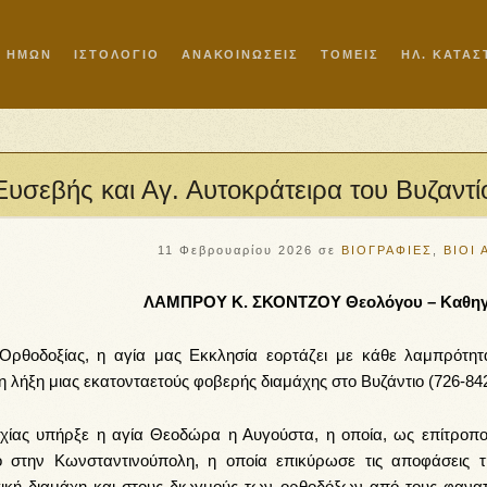
Ι ΗΜΩΝ
ΙΣΤΟΛΟΓΙΟ
ΑΝΑΚΟΙΝΩΣΕΙΣ
ΤΟΜΕΙΣ
ΗΛ. ΚΑΤΑ
υσεβής και Αγ. Αυτοκράτειρα του Βυζαντί
11 Φεβρουαρίου 2026
σε
ΒΙΟΓΡΑΦΙΕΣ
,
ΒΙΟΙ 
ΛΑΜΠΡΟΥ Κ. ΣΚΟΝΤΖΟΥ Θεολόγου – Καθη
 Ορθοδοξίας, η αγία μας Εκκλησία εορτάζει με κάθε λαμπρότητ
 λήξη μιας εκατονταετούς φοβερής διαμάχης στο Βυζάντιο (726-842
χίας υπήρξε η αγία Θεοδώρα η Αυγούστα, η οποία, ως επίτροπο
ο στην Κωνσταντινούπολη, η οποία επικύρωσε τις αποφάσεις τ
γική διαμάχη και στους διωγμούς των ορθοδόξων από τους φανατ