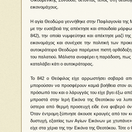
εικονομάχους.
Η αγία Θεοδώρα γεννήθηκε στην Παφλαγονία της Μ.
με την ευσέβειά της απέκτησε και σπουδαία μόρφ
842), την οποία νυμφεύτηκε και απέκτησε μαζί τη
εικονομάχος και συνέχισε την πολιτική των προκ
αυτοκράτειρα Θεοδώρα παρέμεινε πιστή ορθόδοξη κα
του παλατιού. Μάλιστα αναφέρει η παράδοση, πως μ
καταλάβει κάτι ο αυτοκράτορας.
Το 842 ο Θεόφιλος είχε αρρωστήσει σοβαρά από
μπορούσαν να προσφέρουν καμιά βοήθεια στον αυτ
πρόσωπό του και ο λάρυγγάς του είχε βγει έξω απ
μπροστά στην Ιερή Εικόνα της Θεοτόκου να λυπη
ύστερα από θερμή προσευχή είδε ένα φοβερό όν
Όταν έντρομη ξύπνησε άκουσε κραυγές από τον κοι
δυστυχή, εξαιτίας των Αγίων Εικόνων με χτυπάνε
είχε στα χέρια της την Εικόνα της Θεοτόκου. Τότε 