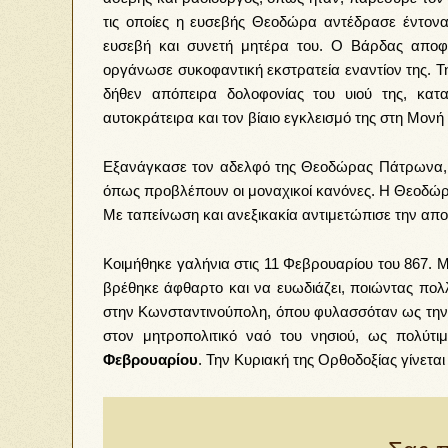
τις οποίες η ευσεβής Θεοδώρα αντέδρασε έντον
ευσεβή και συνετή μητέρα του. Ο Βάρδας αποφάσ
οργάνωσε συκοφαντική εκστρατεία εναντίον της. Τ
δήθεν απόπειρα δολοφονίας του υιού της, κα
αυτοκράτειρα και τον βίαιο εγκλεισμό της στη Μονή 
Εξανάγκασε τον αδελφό της Θεοδώρας Πάτρωνα, να 
όπως προβλέπουν οι μοναχικοί κανόνες. Η Θεοδώρα
Με ταπείνωση και ανεξικακία αντιμετώπισε την απ
Κοιμήθηκε γαλήνια στις 11 Φεβρουαρίου του 867. Μ
βρέθηκε άφθαρτο και να ευωδιάζει, ποιώντας πο
στην Κωνσταντινούπολη, όπου φυλασσόταν ως την
στον μητροπολιτικό ναό του νησιού, ως πολύτιμ
Φεβρουαρίου
. Την Κυριακή της Ορθοδοξίας γίνετα