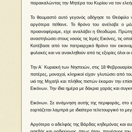
παρακαλώντας την Μητέρα του Κυρίου να τον ελεήσε
Το θαυμαστό αυτό γεγονός οδήγησε το Θεόφιλο ν
αργότερα πέθανε. Το θρόνο του ανέλαβε ο μόλ
προαναφέραμε, είχε αναλάβει η Θεοδώρα. Πρώτη τ
αναστηλώσει στους ναούς τις Ιερές Εικόνες, τις οποί
Κατέβασε από τον πατριαρχικό θρόνο τον εικονομ
φυλακές και να ανακληθούν από τις εξορίες όλοι οι
Την Α΄ Κυριακή των Νηστειών, στις 18 Φεβρουαρίο
πατέρες, μοναχοί, κληρικοί είχαν γλυτώσει από τ
υιό της Μιχαήλ και πλήθος πιστών έκαμαν την επί
Εικόνων. Την ίδια ημέρα με δάκρια χαράς και συγ
Εικόνων. Σε ανάμνηση αυτής της περιφοράς, στο ε
εορτάζεται λαμπρά με ιδιαίτερο τελετουργικό το μ
Αργότερα ο αδελφός της Βάρδας κηδεμόνας και αυ
ασεβής και ραδιούργος, όπως ήταν, παρέσυρε τον 