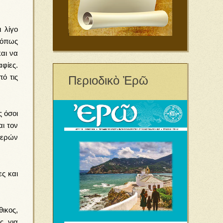
 λίγο
 όπως
αι να
αφίες.
ό τις
Περιοδικὸ Ἐρῶ
 όσοι
ι τον
Ιερών
ς και
ικος,
, για