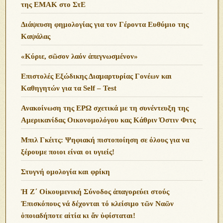
της ΕΜΑΚ στο ΣτΕ
Διάψευση φημολογίας για τον Γέροντα Ευθύμιο της
Καψάλας
«Κύριε, σῶσον λαόν ἀπεγνωσμένον»
Επιστολές Εξώδικης Διαμαρτυρίας Γονέων και
Καθηγητών για τα Self – Test
Ανακοίνωση της ΕΡΩ σχετικά με τη συνέντευξη της
Αμερικανίδας Οικονομολόγου κας Κάθριν Όστιν Φιτς
Μπιλ Γκέιτς: Ψηφιακή πιστοποίηση σε όλους για να
ξέρουμε ποιοι είναι οι υγιείς!
Στυγνή ομολογία και φρίκη
Ἡ Ζ΄ Οἰκουμενική Σύνοδος ἀπαγορεύει στούς
Ἐπισκόπους νά δέχονται τό κλείσιμο τῶν Ναῶν
ὁποιαδήποτε αἰτία κι ἄν ὑφίσταται!