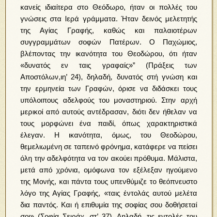
κανείς ιδιαίτερα στο Θεόδωρο, ήταν οι πολλές του
γνώσεις στα Ιερά γράμματα. Ήταν δεινός μελετητής
της Αγίας Γραφής, καθώς και παλαιοτέρων
συγγραμμάτων σοφών Πατέρων. Ο Παχώμιος,
βλέποντας την ικανότητα του Θεοδώρου, ότι ήταν
«δυνατός εν ταις γραφαίς»” (Πράξεις των
Αποστόλων,ιη’ 24), δηλαδή, δυνατός στή γνώση και
την ερμηνεία των Γραφών, όρισε να διδάσκει τους
υπόλοιπους αδελφούς του μοναστηριού. Στην αρχή
μερικοί από αυτούς αντέδρασαν, διότι δεν ήθελαν να
τους μορφώνει ένα παιδί, όπως χαρακτηριστικά
έλεγαν. Η ικανότητα, όμως, του Θεοδώρου,
θεμελιωμένη σε ταπεινό φρόνημα, κατάφερε να πείσει
όλη την αδελφότητα να τον ακούει πρόθυμα. Μάλιστα,
μετά από χρόνια, ομόφωνα τον εξέλεξαν ηγούμενο
της Μονής, και πάντα τους υπενθύμιζε το θεόπνευστο
λόγο της Αγίας Γραφής, «ταις έντολάς αυτού μελέτα
δια παντός. Και ή επιθυμία της σοφίας σου δοθήσεταί
σοι» (Σοφία Σειράχ, στ’ 37). Δηλαδή, τις εντολές του