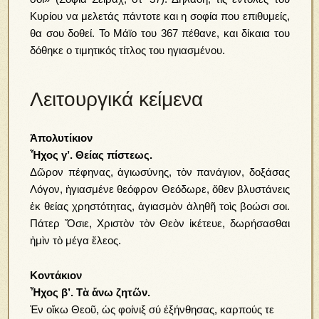
Κυρίου να μελετάς πάντοτε και η σοφία που επιθυμείς,
θα σου δοθεί. Το Μάϊο του 367 πέθανε, και δίκαια του
δόθηκε ο τιμητικός τίτλος του ηγιασμένου.
Λειτουργικά κείμενα
Ἀπολυτίκιον
Ἦχος γ’. Θείας πίστεως.
Δῶρον πέφηνας, ἁγιωσύνης, τὸν πανάγιον, δοξάσας
Λόγον, ἠγιασμένε θεόφρον Θεόδωρε, ὅθεν βλυστάνεις
ἐκ θείας χρηστότητας, ἁγιασμὸν ἀληθῆ τοὶς βοώσι σοι.
Πάτερ Ὅσιε, Χριστὸν τὸν Θεὸν ἱκέτευε, δωρήσασθαι
ἠμὶν τὸ μέγα ἔλεος.
Κοντάκιον
Ἦχος β’. Τὰ ἄνω ζητῶν.
Ἐν οἴκω Θεοῦ, ὡς φοίνιξ σύ ἐξήνθησας, καρπούς τε