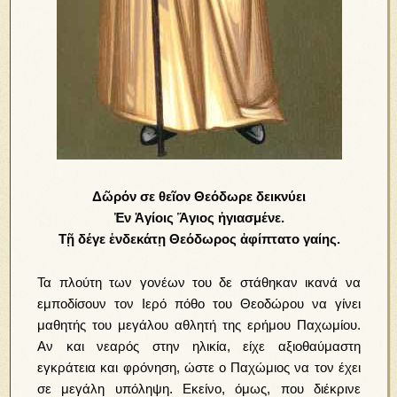
Δῶρόν σε θεῖον Θεόδωρε δεικνύει
Ἐν Ἁγίοις Ἅγιος ἡγιασμένε.
Τῇ δέγε ἑνδεκάτῃ Θεόδωρος ἀφίπτατο γαίης.
Τα πλούτη των γονέων του δε στάθηκαν ικανά να
εμποδίσουν τον Ιερό πόθο του Θεοδώρου να γίνει
μαθητής του μεγάλου αθλητή της ερήμου Παχωμίου.
Αν και νεαρός στην ηλικία, είχε αξιοθαύμαστη
εγκράτεια και φρόνηση, ώστε ο Παχώμιος να τον έχει
σε μεγάλη υπόληψη. Εκείνο, όμως, που διέκρινε