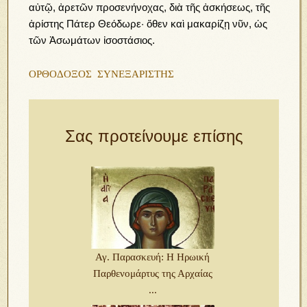
αὐτῷ, ἀρετῶν προσενήνοχας, διὰ τῆς ἀσκήσεως, τῆς
ἀρίστης Πάτερ Θεόδωρε· ὅθεν καὶ μακαρίζῃ νῦν, ὡς
τῶν Ἀσωμάτων ἰσοστάσιος.
ΟΡΘΟΔΟΞΟΣ ΣΥΝΕΞΑΡΙΣΤΗΣ
Σας προτείνουμε επίσης
Αγ. Παρασκευή: Η Ηρωική
Παρθενομάρτυς της Αρχαίας
...