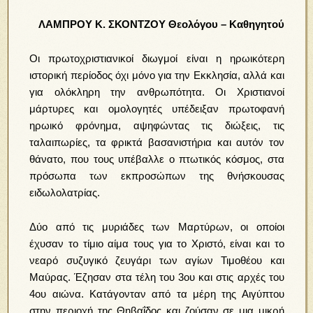
ΛΑΜΠΡΟΥ Κ. ΣΚΟΝΤΖΟΥ Θεολόγου – Καθηγητού
Οι πρωτοχριστιανικοί διωγμοί είναι η ηρωικότερη
ιστορική περίοδος όχι μόνο για την Εκκλησία, αλλά και
για ολόκληρη την ανθρωπότητα. Οι Χριστιανοί
μάρτυρες και ομολογητές υπέδειξαν πρωτοφανή
ηρωικό φρόνημα, αψηφώντας τις διώξεις, τις
ταλαιπωρίες, τα φρικτά βασανιστήρια και αυτόν τον
θάνατο, που τους υπέβαλλε ο πτωτικός κόσμος, στα
πρόσωπα των εκπροσώπων της θνήσκουσας
ειδωλολατρίας.
Δύο από τις μυριάδες των Μαρτύρων, οι οποίοι
έχυσαν το τίμιο αίμα τους για το Χριστό, είναι και το
νεαρό συζυγικό ζευγάρι των αγίων Τιμοθέου και
Μαύρας. Έζησαν στα τέλη του 3ου και στις αρχές του
4ου αιώνα. Κατάγονταν από τα μέρη της Αιγύπτου
στην περιοχή της Θηβαΐδος και ζούσαν σε μια μικρή