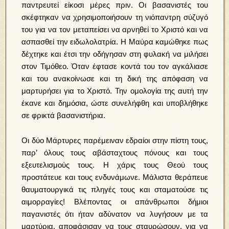
παντρευτεί είκοσι μέρες πριν. Οι βασανιστές του
σκέφτηκαν να χρησιμοποιήσουν τη νιόπαντρη σύζυγό
του για να τον μεταπείσει να αρνηθεί το Χριστό και να
ασπασθεί την ειδωλολατρία. Η Μαύρα καμώθηκε πως
δέχτηκε και έτσι την οδήγησαν στη φυλακή να μιλήσει
στον Τιμόθεο. Όταν έφτασε κοντά του τον αγκάλιασε
και του ανακοίνωσε και τη δική της απόφαση να
μαρτυρήσει για το Χριστό. Την ομολογία της αυτή την
έκανε και δημόσια, ώστε συνελήφθη και υποβλήθηκε
σε φρικτά βασανιστήρια.
Οι δύο Μάρτυρες παρέμειναν εδραίοι στην πίστη τους,
παρ’ όλους τους αβάσταχτους πόνους και τους
εξευτελισμούς τους. Η χάρις τους Θεού τους
προστάτευε και τους ενδυνάμωνε. Μάλιστα θεράπευε
θαυματουργικά τις πληγές τους και σταματούσε τις
αιμορραγίες! Βλέποντας οι απάνθρωποι δήμιοι
παγανιστές ότι ήταν αδύνατον να λυγήσουν με τα
μαρτύρια, αποφάσισαν να τους σταυρώσουν, για να