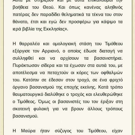
βοήθεια του Θεού. Και όπως κανένας αληθινός
πατέρας δεν παραδίδει θεληματικά τα τέκνα του στον
θάνατο, έτσι και εγώ δεν προσφέρω για κάψιμο τα
ιερά βιβλία της Εκκλησίας».
Η θαρραλέα και ομολογιακή στάση του Τιμόθεου
εξόργισε τον Αρριανό, ο οποίος έδωσε διαταγή να
συλληφθεί και να αρχίσουν τα βασανιστήρια.
Πυράκτωσαν σίδερα και τα έχωσαν στα αυτιά του, με
αποτέλεσμα να πεταχτούν οι κόρες των
οφθαλμών
του. Κατόπιν σε έδεσαν στον τροχό, σε ένα φριχτό
όργανο βασανισμού της εποχής εκείνης. Κατά τρόπο
θαυματουργικό διαλύθηκε ο τροχός και
ελευθερώθηκε
ο Τιμόθεος. Όμως οι βασανιστές του τον έριξαν στη
σκοτεινή φυλακή για να βρουν άλλους τρόπους
βασανισμού.
Η Μαύρα ήταν σύζυγος του Τιμόθεου, είχαν