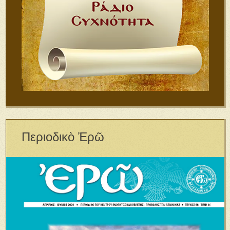
Περιοδικὸ Ἐρῶ