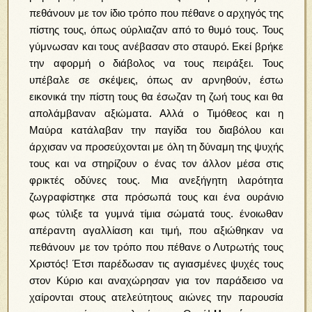
πεθάνουν με τον ίδιο τρόπο που πέθανε ο αρχηγός της
πίστης τους, όπως ούρλιαζαν από το θυμό τους. Τους
γύμνωσαν και τους ανέβασαν στο σταυρό. Εκεί βρήκε
την αφορμή ο διάβολος να τους πειράξει. Τους
υπέβαλε σε σκέψεις, όπως αν αρνηθούν, έστω
εικονικά την πίστη τους θα έσωζαν τη ζωή τους και θα
απολάμβαναν αξιώματα. Αλλά ο Τιμόθεος και η
Μαύρα κατάλαβαν την παγίδα του διαβόλου και
άρχισαν να προσεύχονται με όλη τη δύναμη της ψυχής
τους και να στηρίζουν ο ένας τον άλλον μέσα στις
φρικτές οδύνες τους. Μια ανεξήγητη ιλαρότητα
ζωγραφίστηκε στα πρόσωπά τους και ένα ουράνιο
φως τύλιξε τα γυμνά τίμια σώματά τους. ένοιωθαν
απέραντη αγαλλίαση και τιμή, που αξιώθηκαν να
πεθάνουν με τον τρόπο που πέθανε ο Λυτρωτής τους
Χριστός! Έτσι παρέδωσαν τις αγιασμένες ψυχές τους
στον Κύριο και αναχώρησαν για τον παράδεισο να
χαίρονται στους ατελεύτητους αιώνες την παρουσία