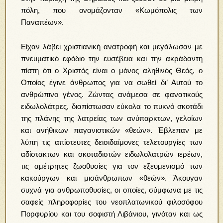
πόλη, που ονομάζονταν «Κωμόπολις των
Παναπέων».
Είχαν λάβει χριστιανική ανατροφή και μεγάλωσαν με
πνευματικό εφόδιο την ευσέβεια και την ακράδαντη
πίστη ότι ο Χριστός είναι ο μόνος αληθινός Θεός, ο
Οποίος έγινε άνθρωπος για να σωθεί δι’ Αυτού το
ανθρώπινο γένος. Ζώντας ανάμεσα σε φανατικούς
ειδωλολάτρες, διαπίστωσαν εύκολα το πυκνό σκοτάδι
της πλάνης της λατρείας των ανύπαρκτων, γελοίων
και ανήθικων παγανιστικών «θεών». Έβλεπαν με
λύπη τις απίστευτες δεισιδαίμονες τελετουργίες των
αδίστακτων και σκοταδιστών ειδωλολατρών ιερέων,
τις αμέτρητες ζωοθυσίες για τον εξευμενισμό των
κακούργων και μισάνθρωπων «θεών». Άκουγαν
συχνά για ανθρωποθυσίες, οι οποίες, σύμφωνα με τις
σαφείς πληροφορίες του νεοπλατωνικού φιλοσόφου
Πορφυρίου και του σοφιστή Λιβάνιου, γινόταν και ως