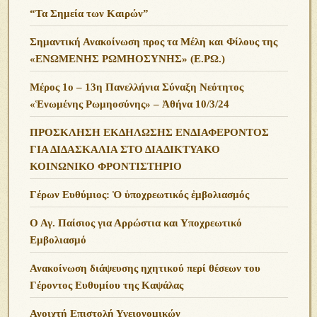
“Τα Σημεία των Καιρών”
Σημαντική Ανακοίνωση προς τα Μέλη και Φίλους της
«ΕΝΩΜΕΝΗΣ ΡΩΜΗΟΣΥΝΗΣ» (Ε.ΡΩ.)
Μέρος 1ο – 13η Πανελλήνια Σύναξη Νεότητος
«Ἑνωμένης Ρωμηοσύνης» – Ἀθήνα 10/3/24
ΠΡΟΣΚΛΗΣΗ ΕΚΔΗΛΩΣΗΣ ΕΝΔΙΑΦΕΡΟΝΤΟΣ
ΓΙΑ ΔΙΔΑΣΚΑΛΙΑ ΣΤΟ ΔΙΑΔΙΚΤΥΑΚΟ
ΚΟΙΝΩΝΙΚΟ ΦΡΟΝΤΙΣΤΗΡΙΟ
Γέρων Ευθύμιος: Ὁ ὑποχρεωτικός ἐμβολιασμός
Ο Αγ. Παίσιος για Αρρώστια και Υποχρεωτικό
Εμβολιασμό
Ανακοίνωση διάψευσης ηχητικού περί θέσεων του
Γέροντος Ευθυμίου της Καψάλας
Ανοιχτή Επιστολή Υγειονομικών