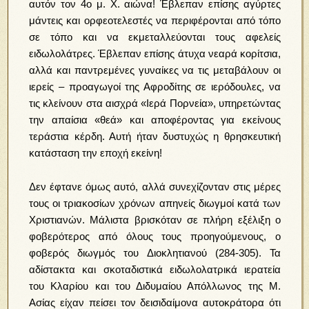
αυτόν τον 4ο μ. Χ. αιώνα! Έβλεπαν επίσης αγύρτες
μάντεις και ορφεοτελεστές να περιφέρονται από τόπο
σε τόπο και να εκμεταλλεύονται τους αφελείς
ειδωλολάτρες. Έβλεπαν επίσης άτυχα νεαρά κορίτσια,
αλλά και παντρεμένες γυναίκες να τις μεταβάλουν οι
ιερείς – προαγωγοί της Αφροδίτης σε ιερόδουλες, να
τις κλείνουν στα αισχρά «Ιερά Πορνεία», υπηρετώντας
την απαίσια «θεά» και αποφέροντας για εκείνους
τεράστια κέρδη. Αυτή ήταν δυστυχώς η θρησκευτική
κατάσταση την εποχή εκείνη!
Δεν έφτανε όμως αυτό, αλλά συνεχίζονταν στις μέρες
τους οι τριακοσίων χρόνων απηνείς διωγμοί κατά των
Χριστιανών. Μάλιστα βρισκόταν σε πλήρη εξέλιξη ο
φοβερότερος από όλους τους προηγούμενους, ο
φοβερός διωγμός του Διοκλητιανού (284-305). Τα
αδίστακτα και σκοταδιστικά ειδωλολατρικά ιερατεία
του Κλαρίου και του Διδυμαίου Απόλλωνος της Μ.
Ασίας είχαν πείσει τον δεισιδαίμονα αυτοκράτορα ότι