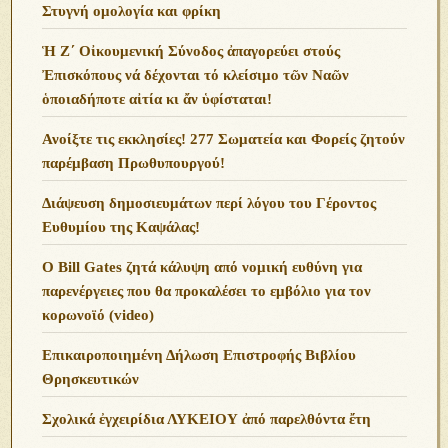
Στυγνή ομολογία και φρίκη
Ἡ Ζ΄ Οἰκουμενική Σύνοδος ἀπαγορεύει στούς
Ἐπισκόπους νά δέχονται τό κλείσιμο τῶν Ναῶν
ὁποιαδήποτε αἰτία κι ἄν ὑφίσταται!
Ανoίξτε τις εκκλησίες! 277 Σωματεία και Φορείς ζητούν
παρέμβαση Πρωθυπουργού!
Διάψευση δημοσιευμάτων περί λόγου του Γέροντος
Ευθυμίου της Καψάλας!
O Bill Gates ζητά κάλυψη από νομική ευθύνη για
παρενέργειες που θα προκαλέσει το εμβόλιο για τον
κορωνοϊό (video)
Επικαιροποιημένη Δήλωση Επιστροφής Βιβλίου
Θρησκευτικών
Σχολικά ἐγχειρίδια ΛΥΚΕΙΟΥ ἀπό παρελθόντα ἔτη