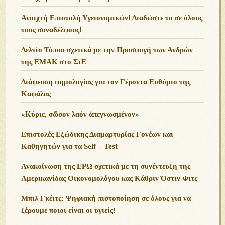
Ανοιχτή Επιστολή Υγειονομικών! Διαδώστε το σε όλους
τους συναδέλφους!
Δελτίο Τύπου σχετικά με την Προσφυγή των Ανδρών
της ΕΜΑΚ στο ΣτΕ
Διάψευση φημολογίας για τον Γέροντα Ευθύμιο της
Καψάλας
«Κύριε, σῶσον λαόν ἀπεγνωσμένον»
Επιστολές Εξώδικης Διαμαρτυρίας Γονέων και
Καθηγητών για τα Self – Test
Ανακοίνωση της ΕΡΩ σχετικά με τη συνέντευξη της
Αμερικανίδας Οικονομολόγου κας Κάθριν Όστιν Φιτς
Μπιλ Γκέιτς: Ψηφιακή πιστοποίηση σε όλους για να
ξέρουμε ποιοι είναι οι υγιείς!