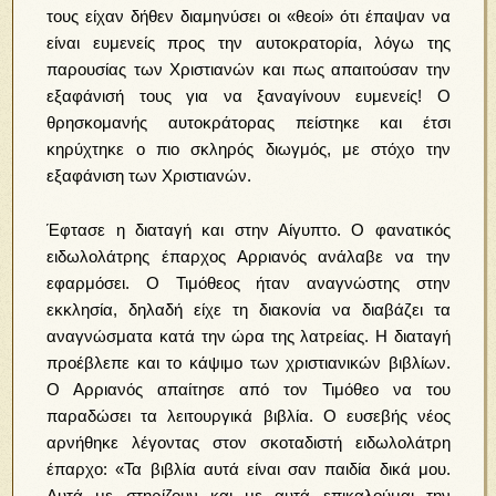
τους είχαν δήθεν διαμηνύσει οι «θεοί» ότι έπαψαν να
είναι ευμενείς προς την αυτοκρατορία, λόγω της
παρουσίας των Χριστιανών και πως απαιτούσαν την
εξαφάνισή τους για να ξαναγίνουν ευμενείς! Ο
θρησκομανής αυτοκράτορας πείστηκε και έτσι
κηρύχτηκε ο πιο σκληρός διωγμός, με στόχο την
εξαφάνιση των Χριστιανών.
Έφτασε η διαταγή και στην Αίγυπτο. Ο φανατικός
ειδωλολάτρης έπαρχος Αρριανός ανάλαβε να την
εφαρμόσει. Ο Τιμόθεος ήταν αναγνώστης στην
εκκλησία, δηλαδή είχε τη διακονία να διαβάζει τα
αναγνώσματα κατά την ώρα της λατρείας. Η διαταγή
προέβλεπε και το κάψιμο των χριστιανικών βιβλίων.
Ο Αρριανός απαίτησε από τον Τιμόθεο να του
παραδώσει τα λειτουργικά βιβλία. Ο ευσεβής νέος
αρνήθηκε λέγοντας στον σκοταδιστή ειδωλολάτρη
έπαρχο: «Τα βιβλία αυτά είναι σαν παιδία δικά μου.
Αυτά με στηρίζουν και με αυτά επικαλούμαι την