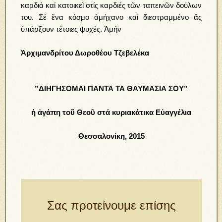
καρδιά καί κατοικεῖ στίς καρδιές τῶν ταπεινῶν δούλων
του. Σέ ἕνα κόσμο ἀμήχανο καί διεστραμμένο ἄς
ὑπάρξουν τέτοιες ψυχές. Ἀμήν
Ἀρχιμανδρίτου Δωροθέου Τζεβελέκα
”ΔΙΗΓΗΣΟΜΑΙ ΠΑΝΤΑ ΤΑ ΘΑΥΜΑΣΙΑ ΣΟΥ”
ἡ ἀγάπη τοῦ Θεοῦ στά κυριακάτικα Εὐαγγέλια
Θεσσαλονίκη, 2015
Σας προτείνουμε επίσης