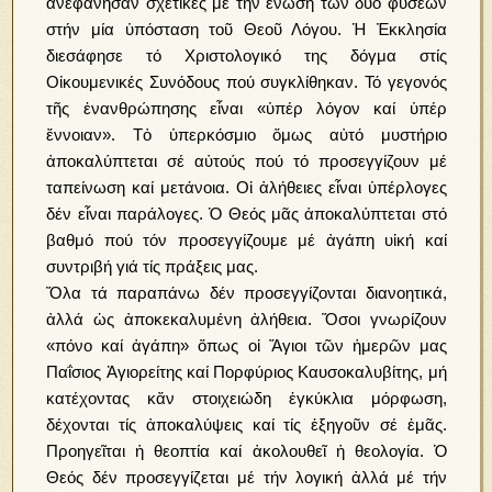
ἀνεφάνησαν σχετικές μέ τήν ἕνωση τῶν δύο φύσεων
στήν μία ὑπόσταση τοῦ Θεοῦ Λόγου. Ἡ Ἐκκλησία
διεσάφησε τό Χριστολογικό της δόγμα στίς
Οἰκουμενικές Συνόδους πού συγκλίθηκαν. Τό γεγονός
τῆς ἐνανθρώπησης εἶναι «ὑπέρ λόγον καί ὑπέρ
ἔννοιαν». Τὀ ὑπερκόσμιο ὅμως αὐτό μυστήριο
ἀποκαλύπτεται σέ αὐτούς πού τό προσεγγίζουν μέ
ταπείνωση καί μετάνοια. Οἱ ἀλήθειες εἶναι ὑπέρλογες
δέν εἶναι παράλογες. Ὁ Θεός μᾶς ἀποκαλύπτεται στό
βαθμό πού τόν προσεγγίζουμε μέ ἀγάπη υἱκή καί
συντριβή γιά τίς πράξεις μας.
Ὅλα τά παραπάνω δέν προσεγγίζονται διανοητικά,
ἀλλά ὡς ἀποκεκαλυμένη ἀλήθεια. Ὅσοι γνωρίζουν
«πόνο καί ἀγάπη» ὅπως οἱ Ἅγιοι τῶν ἡμερῶν μας
Παΐσιος Ἁγιορείτης καί Πορφύριος Καυσοκαλυβίτης, μή
κατέχοντας κἄν στοιχειώδη ἐγκύκλια μόρφωση,
δέχονται τίς ἀποκαλύψεις καί τίς ἐξηγοῦν σέ ἐμᾶς.
Προηγεῖται ἡ θεοπτία καί ἀκολουθεῖ ἡ θεολογία. Ὁ
Θεός δέν προσεγγίζεται μέ τήν λογική ἀλλά μέ τήν