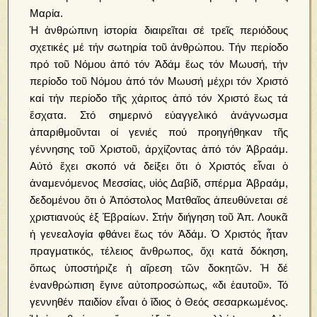
Μαρία.
Ἡ ἀνθρώπινη ἱστορία διαιρεῖται σέ τρεῖς περιόδους
σχετικές μέ τήν σωτηρία τοῦ ἀνθρώπου. Τήν περίοδο
πρό τοῦ Νόμου ἀπό τόν Ἀδάμ ἕως τόν Μωυσή, τήν
περίοδο τοῦ Νόμου ἀπό τόν Μωυσή μέχρι τόν Χριστό
καί τήν περίοδο τῆς χάριτος ἀπό τόν Χριστό ἕως τά
ἕσχατα. Στό σημερινό εὐαγγελικό ἀνάγνωσμα
ἀπαριθμοῦνται οί γενιές πού προηγήθηκαν τῆς
γέννησης τοῦ Χριστοῦ, ἀρχίζοντας ἀπό τόν Ἀβραάμ.
Αὐτό ἔχει σκοπό νά δείξει ὅτι ὁ Χριστός εἶναι ὁ
ἀναμενόμενος Μεσσίας, υἱός Δαβίδ, σπέρμα Ἀβραάμ,
δεδομένου ὅτι ὁ Ἀπόστολος Ματθαῖος ἀπευθύνεται σέ
χριστιανούς ἐξ Ἑβραίων. Στήν διήγηση τοῦ Ἀπ. Λουκᾶ
ἡ γενεαλογία φθάνει ἕως τόν Ἀδάμ. Ὁ Χριστός ἦταν
πραγματικός, τέλειος ἄνθρωπος, ὄχι κατά δόκηση,
ὅπως ὑποστήριζε ἡ αἵρεση τῶν δοκητῶν. Ἡ δέ
ἐνανθρώπιση ἔγινε αὐτοπροσώπως, «δι ἑαυτοῦ». Τό
γεννηθέν παιδίον εἶναι ὁ ἴδιος ὁ Θεός σεσαρκωμένος.