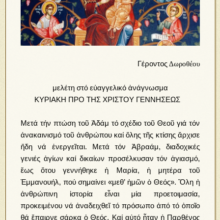
Γέροντος
Δωροθέου
μελέτη στό εὐαγγελικό ἀνάγνωσμα
ΚΥΡΙΑΚΗ ΠΡΟ ΤΗΣ ΧΡΙΣΤΟΥ ΓΕΝΝΗΣΕΩΣ
Μετά τήν πτώση τοῦ Ἀδάμ τό σχέδιο τοῦ Θεοῦ γιά τόν
ἀνακαινισμό τοῦ ἀνθρώπου καί ὅλης τῆς κτίσης ἄρχισε
ἤδη νά ἐνεργεῖται. Μετά τόν Ἀβραάμ, διαδοχικές
γενιές ἁγίων καί δικαίων προσέλκυσαν τόν ἁγιασμό,
ἕως ὅτου γεννήθηκε ἡ Μαρία, ἡ μητέρα τοῦ
Ἐμμανουήλ, πού σημαίνει «μεθ’ ἡμῶν ὁ Θεός». Ὅλη ἡ
ἀνθρώπινη ἱστορία εἶναι μία προετοιμασία,
προκειμένου νά ἀναδειχθεῖ τό πρόσωπο ἀπό τό ὁποῖο
θά ἔπαιρνε σάρκα ὁ Θεός. Καί αὐτό ἦταν ἡ Παρθένος