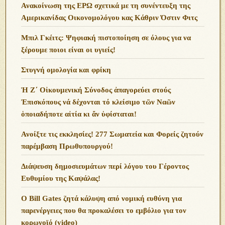
Ανακοίνωση της ΕΡΩ σχετικά με τη συνέντευξη της
Αμερικανίδας Οικονομολόγου κας Κάθριν Όστιν Φιτς
Μπιλ Γκέιτς: Ψηφιακή πιστοποίηση σε όλους για να
ξέρουμε ποιοι είναι οι υγιείς!
Στυγνή ομολογία και φρίκη
Ἡ Ζ΄ Οἰκουμενική Σύνοδος ἀπαγορεύει στούς
Ἐπισκόπους νά δέχονται τό κλείσιμο τῶν Ναῶν
ὁποιαδήποτε αἰτία κι ἄν ὑφίσταται!
Ανoίξτε τις εκκλησίες! 277 Σωματεία και Φορείς ζητούν
παρέμβαση Πρωθυπουργού!
Διάψευση δημοσιευμάτων περί λόγου του Γέροντος
Ευθυμίου της Καψάλας!
O Bill Gates ζητά κάλυψη από νομική ευθύνη για
παρενέργειες που θα προκαλέσει το εμβόλιο για τον
κορωνοϊό (video)