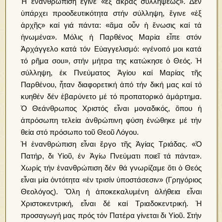
Ἡ ἐνανθρώπιση ἔγινε «ἐξ ἄκρας συλλήψεως». Δέν
ὑπάρχει προοδευτικότητα στήν σύλληψη, ἔγινε «ἐξ
ἀρχῆς» καί γιά πάντα: «ἅμα οὖν ἡ ἕνωσις καί τά
ἠνωμένα». Μόλις ἡ Παρθένος Μαρία εἶπε στόν
Ἀρχάγγελο κατά τόν Εὐαγγελισμό: «γένοιτό μοι κατά
τό ρῆμα σου», στήν μήτρα της κατώκησε ὁ Θεός. Ἡ
σύλληψη, ἐκ Πνεύματος Ἁγίου καί Μαρίας τῆς
Παρθένου, ἦταν διαφορετική ἀπό τήν δική μας καί τό
κυηθέν δέν ἐβαρύνετο μέ τό προπατορικό ἁμάρτημα.
Ὁ Θεάνθρωπος Χριστός εἶναι μοναδικός, ὅπου ἡ
ἀπρόσωπη τελεία ἀνθρώπινη φύση ἑνώθηκε μέ τήν
θεία στό πρόσωπο τοῦ Θεοῦ Λόγου.
Ἡ ἐνανθρώπιση εἶναι ἔργο τῆς Ἁγίας Τριάδας. «Ὁ
Πατήρ, δι Υἱοῦ, ἐν Ἁγίω Πνεύματι ποιεῖ τά πάντα».
Χωρίς τήν ἐνανθρώπιση δέν θά γνωρίζαμε ὅτι ὁ Θεός
εἶναι μία ὀντότητα «ἐν τρισίν ὑποστάσεσιν» (Γρηγόριος
Θεολόγος). Ὅλη ἡ ἀποκεκαλυμένη ἀλήθεια εἶναι
Χριστοκεντρική, εἶναι δέ καί Τριαδοκεντρική. Ἡ
προσαγωγή μας πρός τόν Πατέρα γίνεται δι Υἱοῦ. Στήν