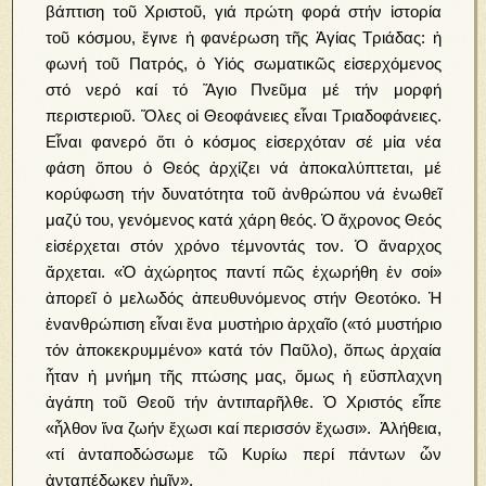
βάπτιση τοῦ Χριστοῦ, γιά πρώτη φορά στήν ἱστορία
τοῦ κόσμου, ἔγινε ἡ φανέρωση τῆς Ἁγίας Τριάδας: ἡ
φωνή τοῦ Πατρός, ὁ Υἱός σωματικῶς εἰσερχόμενος
στό νερό καί τό Ἅγιο Πνεῦμα μέ τήν μορφή
περιστεριοῦ. Ὅλες οἱ Θεοφάνειες εἶναι Τριαδοφάνειες.
Εἶναι φανερό ὅτι ὁ κόσμος εἰσερχόταν σέ μἰα νέα
φάση ὅπου ὁ Θεός ἀρχίζει νά ἀποκαλύπτεται, μέ
κορύφωση τήν δυνατότητα τοῦ ἀνθρώπου νά ἑνωθεῖ
μαζύ του, γενόμενος κατά χάρη θεός. Ὁ ἄχρονος Θεός
εἰσέρχεται στόν χρόνο τέμνοντάς τον. Ὁ ἄναρχος
ἄρχεται. «Ὁ ἀχώρητος παντί πῶς ἐχωρήθη ἐν σοί»
ἀπορεῖ ὁ μελωδός ἀπευθυνόμενος στήν Θεοτόκο. Ἡ
ἐνανθρώπιση εἶναι ἕνα μυστἠριο ἀρχαῖο («τό μυστήριο
τόν ἀποκεκρυμμένο» κατά τόν Παῦλο), ὅπως ἀρχαία
ἦταν ἡ μνήμη τῆς πτώσης μας, ὅμως ἡ εὕσπλαχνη
ἀγάπη τοῦ Θεοῦ τήν ἀντιπαρῆλθε. Ὁ Χριστός εἶπε
«ἦλθον ἵνα ζωήν ἔχωσι καί περισσόν ἔχωσι». Ἁλήθεια,
«τί ἀνταποδώσωμε τῶ Κυρίω περί πάντων ὦν
ἀνταπέδωκεν ἡμῖν».