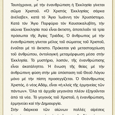
Ταυτόχρονα, μέ τήν ἐνανθρώπιση ἡ Ἑκκλησία γίνεται
σῶμα Χριστοῦ. «Ὁ Χριστός Ἐκκλησίας σάρκα
ἀνέλαβε», κατά τό Ἅγιο Ἰωάννη τόν Χρυσόστομο.
Κατά τόν Ἅγιο Πορφύριο τόν Καυσοκαλυβίτη, τήν
αἰώνια Ἐκκλησία πού εἶναι ἄκτιστη, ἀποτελοῦν τά τρία
πρόσωπα τῆς Ἁγίας Τριάδος. Ὁ ἄνθρωπος μέ τήν
ἐνανθρώπιση γίνεται μέλος τοῦ σώματος τοῦ Χριστοῦ,
ἑνοῦται μέ τό ἄκτιστο. Πρόκειται γιά μεταστοιχείωση
τοῦ ἀνθρώπου, ὀντολογική μεταμόρφωση μέσα στήν
Ἐκκλησία. Τό μυστήριο, λοιπόν, τῆς ἐνανθρώπισης
εἶναι ἀκατάληπτο. Ἡ ἕνωση τῆς θείας μέ τήν
ἀνθρώπινη φύση στήν μία ὑπόσταση τοῦ Θεοῦ Λόγου
μόνο μέ τήν πίστη προσεγγίζεται. Ὁ Θεάνθρωπος
Χριστός, ὁ νέος Αδάμ, εἶναι «ἡ κλείς τῆς ἑρμηνείας τῶν
πάντων». Ὅλα τά ἀρχαῖα γεγονότα πλέον ἐξηγοῦνται
ἀπό τά νέα. Τό γεγονός τοῦ Χριστοῦ, ἡ ἐνανθρώπιση,
ἑρμηνεύει καί τήν Δημιουργία.
Στήν διάρκεια τῶν αἰώνων πολλές αἱρέσεις