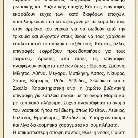
ρωμαϊκής και Βυζαντινής εποχής Κάποιες επιγραφές
εκφράζουν ευχές των, κατά διαφόρων εποχών,
ναυτιλλομένων που καταφεύγανε με τα καράβια τους
στον ορμίσκο του νησιού για να σωθούν από την
τρικυμία και εύχονταν στους θεούς να τους χαρίσουν
εύπλοια κατά το υπόλοιπο ταξίδι τους. Κάποιες άλλες
επιγραφές εκφράζουν προειδοποιήσεις για τους
πειρατές. Αρκετές από αυτές τις επιγραφές
αναφέρουν ονόματα πόλεων όπως : Έφεσος, Σμύρνη,
Μίλητος, Αθήνα, Μέγαρα, Μυτιλήνη, Άσσος, Νίσυρος,
Σάμος, Κάμειρος, Ρόδο, Λέβεδος, Σελεύκεια και η
Σικελία. Χαρακτηριστική είναι η (πρώτο βυζαντινή)
επιγραφή για εύπλοια πλοίου με το όνομα Μαρία και
με κυπριακό πλήρωμα. Συχνά αναγράφεται το όνομα
του ναυτικού ή του ταξιδιώτη, όπως Κλείτων, Λεύκιος,
Γαλατίας, Ερμόδωρος, Φιλάδελφος. Υπάρχουν ακόμα
και λίγα διακοσμητικά χαράγματα και συμπιλήματα.
Η επικρατέστερη άποψη πάντως θέλει η νήσος Πρώτη