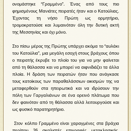
ονομάστηκε “Γραμμένο”. Ένας από τους πιο
φημισμένους Μανιάτες πειρατές ήταν και ο Κατούλιας.
Έχοντας τη νήσο Πρώτη ως ορμητήριο,
τρομοκρατούσε και λυμαινόταν όλη την δυτική ακτή
της Μεσσηνίας και όχι μόνο.
Στο πίσω μέρος της Πρώτης υπάρχει ακόμα το “αυλάκι
του Κατούλια”, μια μεγάλη εσοχή στους βράχους όπου
ο πειρατής έκρυβε το πλοίο του για να μην φαίνεται
από τη θάλασσα και να μπορεί να αιφνιδιάζει τα άλλα
πλοία. Η δράση των πειρατών ήταν που ανάγκασε
τους κατοίκους των παραθαλάσσιων οικισμών της να
μεταφερθούν στα ηπειρωτικά και να ιδρύσουν την
πόλη των Γαργαλιάνων σε ένα ορεινό πλάτωμα που
δεν φαινόταν από τη θάλασσα αλλά λειτουργούσε και
ως φυσικό παρατηρητήριο.
Στον κόλπο Γραμμένο είναι χαραγμένες στα βράχια
περίπου 26 σκαλιστές επιγραφές μετακλασικής,