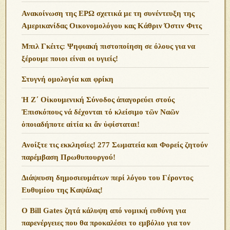
Ανακοίνωση της ΕΡΩ σχετικά με τη συνέντευξη της
Αμερικανίδας Οικονομολόγου κας Κάθριν Όστιν Φιτς
Μπιλ Γκέιτς: Ψηφιακή πιστοποίηση σε όλους για να
ξέρουμε ποιοι είναι οι υγιείς!
Στυγνή ομολογία και φρίκη
Ἡ Ζ΄ Οἰκουμενική Σύνοδος ἀπαγορεύει στούς
Ἐπισκόπους νά δέχονται τό κλείσιμο τῶν Ναῶν
ὁποιαδήποτε αἰτία κι ἄν ὑφίσταται!
Ανoίξτε τις εκκλησίες! 277 Σωματεία και Φορείς ζητούν
παρέμβαση Πρωθυπουργού!
Διάψευση δημοσιευμάτων περί λόγου του Γέροντος
Ευθυμίου της Καψάλας!
O Bill Gates ζητά κάλυψη από νομική ευθύνη για
παρενέργειες που θα προκαλέσει το εμβόλιο για τον