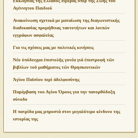
Εκκλησίας της Ελλάδος Ημέρας υπέρ της Ζωής του
Αγέννητου Παιδιού
Ανακοίνωση σχετικά με ματαίωση της διαγωνιστικής
διαδικασίας προμήθειας ταυτοτήτων και λοιπών
εγγράφων ασφαλείας
Για τις σχέσεις μας με πολιτικές κινήσεις
Νέο ὑπόδειγμα ἐπιστολῆς γονέα γιά ἐπιστροφή τῶν
βιβλίων τοῦ μαθήματος τῶν Θρησκευτικῶν
Ἁγίου Παϊσίου περὶ ἀδελφοσύνης
Παρέμβαση του Αγίου Όρους για την πανορθόδοξη
σύνοδο
Η πατρίδα μας μπροστά στον μεγαλύτερο κίνδυνο της
ιστορίας της