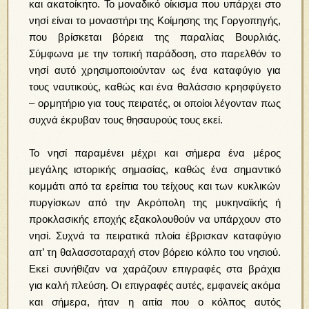
και ακατοίκητο. Το μοναδικό οίκισμα που υπάρχει στο
νησί είναι το μοναστήρι της Κοίμησης της Γοργοπηγής,
που βρίσκεται βόρεια της παραλίας Βουρλιάς.
Σύμφωνα με την τοπική παράδοση, στο παρελθόν το
νησί αυτό χρησιμοποιούνταν ως ένα καταφύγιο για
τους ναυτικούς, καθώς και ένα θαλάσσιο κρησφύγετο
– ορμητήριο για τους πειρατές, οι οποίοι λέγονταν πως
συχνά έκρυβαν τους θησαυρούς τους εκεί.
Το νησί παραμένει μέχρι και σήμερα ένα μέρος
μεγάλης ιστορικής σημασίας, καθώς ένα σημαντικό
κομμάτι από τα ερείπια του τείχους και των κυκλικών
πυργίσκων από την Ακρόπολη της μυκηναϊκής ή
προκλασικής εποχής εξακολουθούν να υπάρχουν στο
νησί. Συχνά τα πειρατικά πλοία έβρισκαν καταφύγιο
απ’ τη θαλασσοταραχή στον βόρειο κόλπο του νησιού.
Εκεί συνήθιζαν να χαράζουν επιγραφές στα βράχια
για καλή πλεύση. Οι επιγραφές αυτές, εμφανείς ακόμα
και σήμερα, ήταν η αιτία που ο κόλπος αυτός