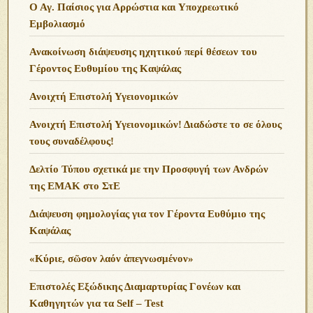
Ο Αγ. Παίσιος για Αρρώστια και Υποχρεωτικό
Εμβολιασμό
Ανακοίνωση διάψευσης ηχητικού περί θέσεων του
Γέροντος Ευθυμίου της Καψάλας
Ανοιχτή Επιστολή Υγειονομικών
Ανοιχτή Επιστολή Υγειονομικών! Διαδώστε το σε όλους
τους συναδέλφους!
Δελτίο Τύπου σχετικά με την Προσφυγή των Ανδρών
της ΕΜΑΚ στο ΣτΕ
Διάψευση φημολογίας για τον Γέροντα Ευθύμιο της
Καψάλας
«Κύριε, σῶσον λαόν ἀπεγνωσμένον»
Επιστολές Εξώδικης Διαμαρτυρίας Γονέων και
Καθηγητών για τα Self – Test