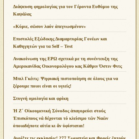
Διάψευση φημολογίας για τον Γέροντα Ευθύμιο της
Καψάλας
«Κύριε, σῶσον λαόν ἀπεγνωσμένον»
Επιστολές Εξώδικης Διαμαρτυρίας Γονέων και
Καθηγητών για τα Self – Test
Ανακοίνωση της ΕΡΩ σχετικά με τη συνέντευξη της
Αμερικανίδας Οικονομολόγου κας Κάθριν Όστιν Φιτς
Μπιλ Γκέιτς: Ψηφιακή πιστοποίηση σε όλους για να
ξέρουμε ποιοι είναι οι υγιείς!
Στυγνή ομολογία και φρίκη
Ἡ Ζ΄ Οἰκουμενική Σύνοδος ἀπαγορεύει στούς
Ἐπισκόπους νά δέχονται τό κλείσιμο τῶν Ναῶν
ὁποιαδήποτε αἰτία κι ἄν ὑφίσταται!
Ανoίξτε τις εκκλησίες! 277 Σωματεία και Φορείς ζητούν