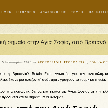
Ι ΗΜΩΝ
ΙΣΤΟΛΟΓΙΟ
ΑΝΑΚΟΙΝΩΣΕΙΣ
ΤΟΜΕΙΣ
ΗΛ. ΚΑΤΑ
νική σημαία στην Αγία Σοφία, από Βρετανό
5 Ιανουαρίου 2025
σε
ΑΡΘΡΟΓΡΑΦΙΑ
,
ΓΕΩΠΟΛΙΤΙΚΗ
,
ΕΘΝΙΚΑ Θ
 η Βρετανία’/ Britain First, γνωστός για την αντι-ισλαμικ
λειο, έκανε μια αλαζονική ανάρτηση, γράφουν τα τουρκικά media.
υ, στα κοινωνικά δίκτυα μια εικόνα της Αγίας Σοφίας με την ελλ
α προσθέτει και το σημείωμα «Σύντομα».