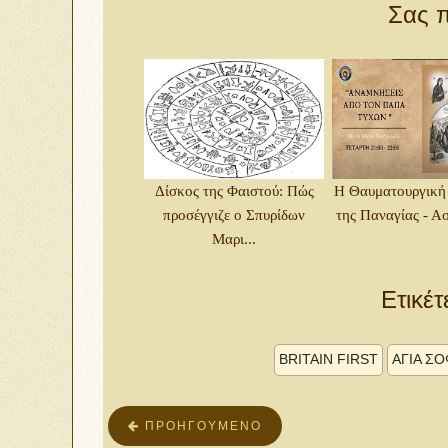
Σας π
Δίσκος της Φαιστού: Πώς
Η Θαυματουργική
προσέγγιζε ο Σπυρίδων
της Παναγίας - Ασθ
Μαρι...
Ετικέτ
BRITAIN FIRST
ΑΓΙΑ ΣΟ
ΠΡΟΗΓΟΎΜΕΝΟ