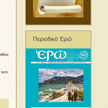
Περιοδικὸ Ἐρῶ
καθώς
αντι-