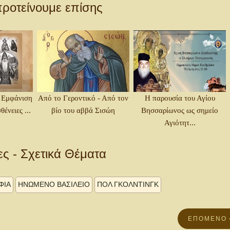
ροτείνουμε επίσης
 Εμφάνιση
Από το Γεροντικό - Από τον
Η παρουσία του Αγίου
ένειες ...
βίο του αββά Σισώη
Βησσαρίωνος ως σημείο
Αγιότητ...
ες - Σχετικά Θέματα
ΦΙΑ
ΗΝΩΜΈΝΟ ΒΑΣΊΛΕΙΟ
ΠΟΛ ΓΚΌΛΝΤΙΝΓΚ
ΕΠΌΜΕΝΟ