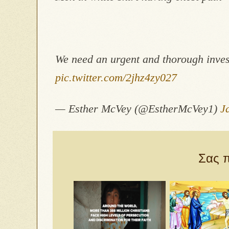
We need an urgent and thorough invest
pic.twitter.com/2jhz4zy027
— Esther McVey (@EstherMcVey1)
J
Σας π