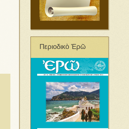
Περιοδικὸ Ἐρῶ