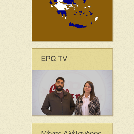
ΕΡΩ TV
Μέγας Αλέξανδρος