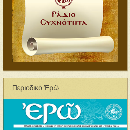
Περιοδικὸ Ἐρῶ