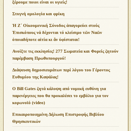
ξέρουμε ποιοι είναι οι υγιείς!
Στυγνή ομολογία και φρίκη
Ἡ Ζ΄ Οἰκουμενική Σύνοδος ἀπαγορεύει στούς
Ἐπισκόπους νά δέχονται τό κλείσιμο τῶν Ναῶν
ὁποιαδήποτε αἰτία κι ἄν ὑφίσταται!
Ανoίξτε τις εκκλησίες! 277 Σωματεία και Φορείς ζητούν
παρέμβαση Πρωθυπουργού!
Διάψευση δημοσιευμάτων περί λόγου του Γέροντος
Ευθυμίου της Καψάλας!
O Bill Gates ζητά κάλυψη από νομική ευθύνη για
παρενέργειες που θα προκαλέσει το εμβόλιο για τον
κορωνοϊό (video)
Επικαιροποιημένη Δήλωση Επιστροφής Βιβλίου
Θρησκευτικών