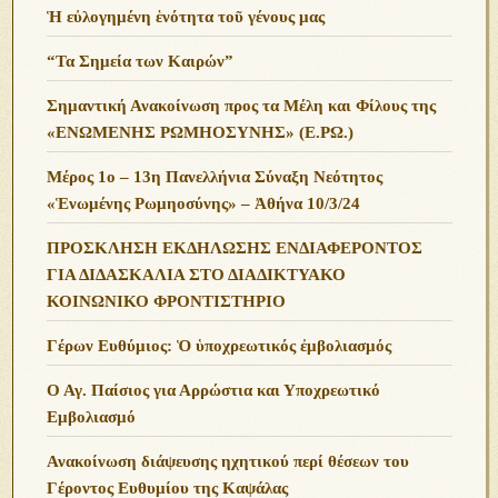
Ἡ εὐλογημένη ἑνότητα τοῦ γένους μας
“Τα Σημεία των Καιρών”
Σημαντική Ανακοίνωση προς τα Μέλη και Φίλους της
«ΕΝΩΜΕΝΗΣ ΡΩΜΗΟΣΥΝΗΣ» (Ε.ΡΩ.)
Μέρος 1ο – 13η Πανελλήνια Σύναξη Νεότητος
«Ἑνωμένης Ρωμηοσύνης» – Ἀθήνα 10/3/24
ΠΡΟΣΚΛΗΣΗ ΕΚΔΗΛΩΣΗΣ ΕΝΔΙΑΦΕΡΟΝΤΟΣ
ΓΙΑ ΔΙΔΑΣΚΑΛΙΑ ΣΤΟ ΔΙΑΔΙΚΤΥΑΚΟ
ΚΟΙΝΩΝΙΚΟ ΦΡΟΝΤΙΣΤΗΡΙΟ
Γέρων Ευθύμιος: Ὁ ὑποχρεωτικός ἐμβολιασμός
Ο Αγ. Παίσιος για Αρρώστια και Υποχρεωτικό
Εμβολιασμό
Ανακοίνωση διάψευσης ηχητικού περί θέσεων του
Γέροντος Ευθυμίου της Καψάλας