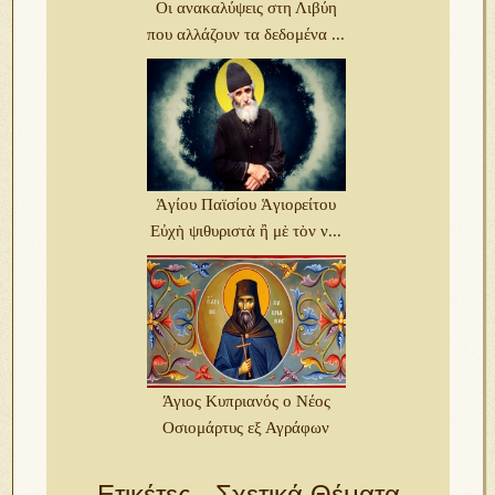
Οι ανακαλύψεις στη Λιβύη
που αλλάζουν τα δεδομένα ...
Ἁγίου Παϊσίου Ἁγιορείτου
Eὐχὴ ψιθυριστὰ ἢ μὲ τὸν ν...
Άγιος Κυπριανός ο Νέος
Οσιομάρτυς εξ Αγράφων
Ετικέτες - Σχετικά Θέματα