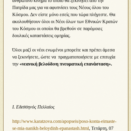
ανθρώπινο κίνημα το οποίο θα ξεκινήσει από την
Πατρίδα μας για να αφυπνίσει τους Νέους όλου του
Κόσμου. Δεν είστε μόνο εσείς που τώρα πλήγεστε. Θα
ακολουθήσουν όλοι οι Νέοι όλων των Εθνικών Κρατών
του Κόσμου οι οποίοι θα βρεθούν σε παρόμοιες
δουλικές καταστάσεις ομηρίας.
Όλοι μαζί οι νέοι ενωμένοι μπορείτε και πρέπει άμεσα
να ξεκινήσετε, ώστε να πραγματοποιήσετε με επιτυχία
την
«νεανική βελούδινη πνευματική επανάσταση».
Ι. Εδεσσηνός Πελλαίος
http://www.karatzova.com/apopseis/poso-konta-eimaste-
se-mia-nanikh-beloydinh-epanastash.html
, Τετάρτη, 07