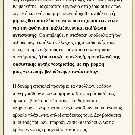
Κυβερνήτης» ισχυρότατο εργαλείο στα χέρια αυτών των
λίγων ή και ενός ακόμη «πλανητάρχη!!» αν θέλετε,
ή
μήπως θα αποτελέσει εργαλείο στα χέρια των νέων
για την αφύπνιση, καλλιέργεια και εκδήλωση
αντίστασης;
Θα επιβληθεί η σταδιακή υποδούλωσή των
ανθρώπων, ο απόλυτος έλεγχος της προσωπικής τους
ζωής, και η ένταξή τους ως πιόνια του οικονομικού
συστήματος,
ή θα υπάρξει η αλλαγή, η απαλλαγή της
φασιστικής αυτής νοοτροπίας, με την μορφή
μιας
«νεανικής βελούδινης επανάστασης»;
Η δύναμη αποτελεί προνόμιο των πολλών, εφόσον
συνεργασθούν εποικοδομητικά. Στην περίπτωσή μας
όμως δε βρίσκεται σ’ αυτούς που δέχονται τις
πληροφορίες χωρίς να τις επεξεργασθούν, παραμένοντας
άβουλα πλάσματα, απλοί αποδέκτες τους. Δεν βρίσκεται
σ’ αυτούς που δεν μπορούν να τις φιλτράρουν, να τις
κρίνουν, να τις ερμηνεύσουν και να τις