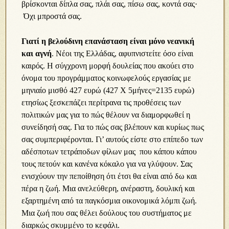
βρίσκονται δίπλα σας, πλάι σας, πίσω σας, κοντά σας·
Όχι μπροστά σας.
Γιατί η βελούδινη επανάσταση είναι μόνο νεανική
και αγνή
. Νέοι της Ελλάδας, αφυπνιστείτε όσο είναι
καιρός. Η σύγχρονη μορφή δουλείας που ακούει στο
όνομα του προγράμματος κοινωφελούς εργασίας με
μηνιαίο μισθό 427 ευρώ (427 Χ 5μήνες=2135 ευρώ)
ετησίως ξεσκεπάζει περίτρανα τις προθέσεις των
πολιτικών μας για το πώς θέλουν να διαμορφωθεί η
συνείδησή σας. Για το πώς σας βλέπουν και κυρίως πως
σας συμπεριφέρονται. Γι’ αυτούς είστε στο επίπεδο των
αδέσποτων τετράποδων φίλων μας που κάπου κάπου
τους πετούν και κανένα κόκαλο για να γλύψουν. Σας
ενισχύουν την πεποίθηση ότι έτσι θα είναι από δω και
πέρα η ζωή. Μια ανελεύθερη, ανέραστη, δουλική και
εξαρτημένη από τα παγκόσμια οικονομικά λόμπι ζωή.
Μια ζωή που σας θέλει δούλους του συστήματος με
διαρκώς σκυμμένο το κεφάλι.