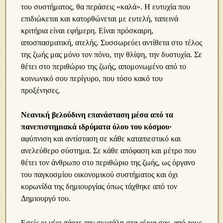
του συστήματος, θα περάσεις «καλά». Η ευτυχία που
επιδιώκεται και κατορθώνεται με ευτελή, ταπεινά
κριτήρια είναι εφήμερη. Είναι πρόσκαιρη,
αποσπασματική, ατελής. Συσσωρεύει αντίθετα στο τέλος
της ζωής μας μόνο τον πόνο, την θλίψη, την δυστυχία. Σε
θέτει στο περιθώριο της ζωής, απομονωμένο από το
κοινωνικό σου περίγυρο, που τόσο κακό του
προξένησες.
Νεανική βελούδινη επανάσταση μέσα από τα
πανεπιστημιακά ιδρύματα όλου του κόσμου·
αφύπνιση και αντίσταση σε κάθε καταπιεστικό και
ανελεύθερο σύστημα. Σε κάθε απόφαση και μέτρο που
θέτει τον άνθρωπο στο περιθώριο της ζωής, ως όργανο
του παγκοσμίου οικονομικού συστήματος και όχι
κορωνίδα της δημιουργίας όπως τάχθηκε από τον
Δημιουργό του.
Εσείς οι νέοι πάρτε την σκυτάλη στα χέρια σας, από τους