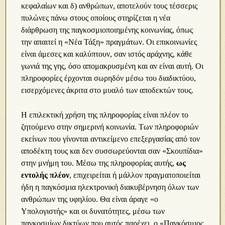
κεφαλαίων και δ) ανθρώπων, αποτελούν τους τέσσερις
πυλώνες πάνω στους οποίους στηρίζεται η νέα
διάρθρωση της παγκοσμιοποιημένης κοινωνίας, όπως
την απαιτεί η «Νέα Τάξη» πραγμάτων. Οι επικοινωνίες
είναι άμεσες και καλύπτουν, σαν ιστός αράχνης, κάθε
γωνιά της γης, όσο απομακρυσμένη και αν είναι αυτή. Οι
πληροφορίες έρχονται σωρηδόν μέσω του διαδικτύου,
εισερχόμενες άκριτα στο μυαλό των αποδεκτών τους.
Η επιλεκτική χρήση της πληροφορίας είναι πλέον το
ζητούμενο στην σημερινή κοινωνία. Των πληροφοριών
εκείνων που γίνονται αντικείμενο επεξεργασίας από τον
αποδέκτη τους και δεν συσσωρεύονται σαν «Σκουπίδια»
στην μνήμη του. Μέσω της πληροφορίας αυτής,
ως
εντολής πλέον
, επιχειρείται ή μάλλον πραγματοποιείται
ήδη η παγκόσμια ηλεκτρονική διακυβέρνηση όλων των
ανθρώπων της υφηλίου. Θα είναι άραγε «ο
Υπολογιστής» και οι δυνατότητες, μέσω των
παγκοσμίων δικτύων που αυτός παρέχει, ο «Παγκόσμιος