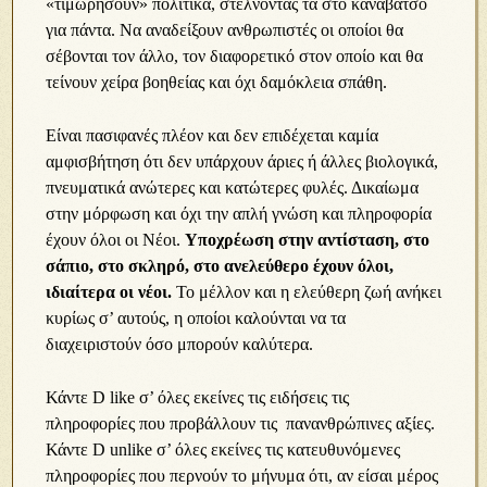
«τιμωρήσουν» πολιτικά, στέλνοντάς τα στο καναβάτσο
για πάντα. Να αναδείξουν ανθρωπιστές οι οποίοι θα
σέβονται τον άλλο, τον διαφορετικό στον οποίο και θα
τείνουν χείρα βοηθείας και όχι δαμόκλεια σπάθη.
Είναι πασιφανές πλέον και δεν επιδέχεται καμία
αμφισβήτηση ότι δεν υπάρχουν άριες ή άλλες βιολογικά,
πνευματικά ανώτερες και κατώτερες φυλές. Δικαίωμα
στην μόρφωση και όχι την απλή γνώση και πληροφορία
έχουν όλοι οι Νέοι.
Υποχρέωση στην αντίσταση, στο
σάπιο, στο σκληρό, στο ανελεύθερο έχουν όλοι,
ιδιαίτερα οι νέοι.
Το μέλλον και η ελεύθερη ζωή ανήκει
κυρίως σ’ αυτούς, η οποίοι καλούνται να τα
διαχειριστούν όσο μπορούν καλύτερα.
Κάντε D like σ’ όλες εκείνες τις ειδήσεις τις
πληροφορίες που προβάλλουν τις πανανθρώπινες αξίες.
Κάντε D unlike σ’ όλες εκείνες τις κατευθυνόμενες
πληροφορίες που περνούν το μήνυμα ότι, αν είσαι μέρος