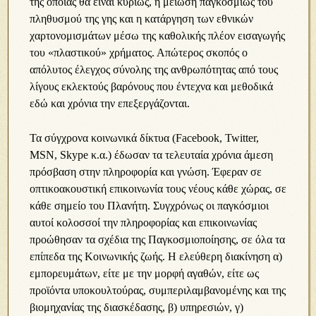
της οποίας θα είναι κυρίως, η μείωση παγκοσμίως του
πληθυσμού της γης και η κατάργηση των εθνικών
χαρτονομισμάτων μέσω της καθολικής πλέον εισαγωγής
του «πλαστικού» χρήματος. Απώτερος σκοπός ο
απόλυτος έλεγχος σύνολης της ανθρωπότητας από τους
λίγους εκλεκτούς βαρόνους που έντεχνα και μεθοδικά
εδώ και χρόνια την επεξεργάζονται.
Τα σύγχρονα κοινωνικά δίκτυα (Facebook, Twitter,
MSN, Skype κ.α.) έδωσαν τα τελευταία χρόνια άμεση
πρόσβαση στην πληροφορία και γνώση. Έφεραν σε
οπτικοακουστική επικοινωνία τους νέους κάθε χώρας, σε
κάθε σημείο του Πλανήτη. Συγχρόνως οι παγκόσμιοι
αυτοί κολοσσοί την πληροφορίας και επικοινωνίας
προώθησαν τα σχέδια της Παγκοσμιοποίησης, σε όλα τα
επίπεδα της Κοινωνικής ζωής. Η ελεύθερη διακίνηση α)
εμπορευμάτων, είτε με την μορφή αγαθών, είτε ως
προϊόντα υποκουλτούρας, συμπεριλαμβανομένης και της
βιομηχανίας της διασκέδασης, β) υπηρεσιών, γ)