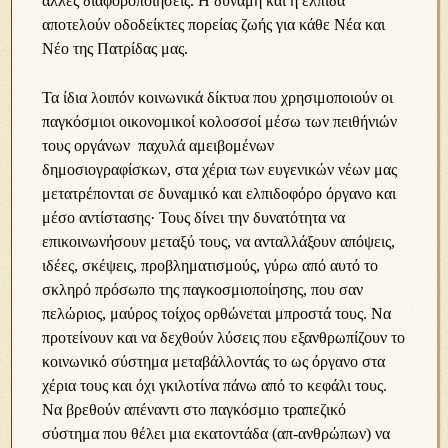
άλλες διαφοροποιήσεις. Η δύναμη και η ελπίδα
αποτελούν οδοδείκτες πορείας ζωής για κάθε Νέα και
Νέο της Πατρίδας μας.
Τα ίδια λοιπόν κοινωνικά δίκτυα που χρησιμοποιούν οι
παγκόσμιοι οικονομικοί κολοσσοί μέσω των πειθήνιών
τους οργάνων παχυλά αμειβομένων
δημοσιογραφίσκων, στα χέρια των ευγενικών νέων μας
μετατρέπονται σε δυναμικό και ελπιδοφόρο όργανο και
μέσο αντίστασης· Τους δίνει την δυνατότητα να
επικοινωνήσουν μεταξύ τους, να ανταλλάξουν απόψεις,
ιδέες, σκέψεις, προβληματισμούς, γύρω από αυτό το
σκληρό πρόσωπο της παγκοσμιοποίησης, που σαν
πελώριος, μαύρος τοίχος ορθώνεται μπροστά τους. Να
προτείνουν και να δεχθούν λύσεις που εξανθρωπίζουν το
κοινωνικό σύστημα μεταβάλλοντάς το ως όργανο στα
χέρια τους και όχι γκιλοτίνα πάνω από το κεφάλι τους.
Να βρεθούν απέναντι στο παγκόσμιο τραπεζικό
σύστημα που θέλει μια εκατοντάδα (απ-ανθρώπων) να