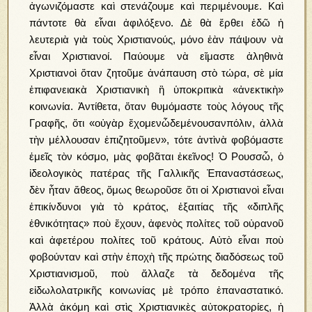
ἀγωνιζόμαστε καὶ στενάζουμε καὶ περιμένουμε. Καὶ
πάντοτε θὰ εἶναι ἀφιλόξενο. Δὲ θὰ ἔρθει ἐδῶ ἡ
λευτεριὰ γιὰ τοὺς Χριστιανούς, μόνο ἐὰν πάψουν νὰ
εἶναι Χριστιανοί. Παύουμε νὰ εἴμαστε ἀληθινὰ
Χριστιανοὶ ὅταν ζητοῦμε ἀνάπαυση στὸ τώρα, σὲ μία
ἐπιφανειακὰ Χριστιανικὴ ἢ ὑποκριτικὰ «ἀνεκτικὴ»
κοινωνία. Ἀντίθετα, ὅταν θυμόμαστε τοὺς λόγους τῆς
Γραφῆς, ὅτι «οὐγὰρ ἔχομενὧδεμένουσανπόλιν, ἀλλὰ
τὴν μέλλουσαν ἐπιζητοῦμεν», τότε ἀντὶνὰ φοβόμαστε
ἑμεῖς τὸν κόσμο, μὰς φοβᾶται ἐκεῖνος! Ὁ Ρουσσὦ, ὁ
ἰδεολογικὸς πατέρας τῆς Γαλλικῆς Ἐπαναστάσεως,
δὲν ἦταν ἄθεος, ὅμως θεωροῦσε ὅτι οἱ Χριστιανοὶ εἶναι
ἐπικίνδυνοι γιὰ τὸ κράτος, ἐξαιτίας τῆς «διπλῆς
ἐθνικότητας» ποὺ ἔχουν, ἀφενὸς πολίτες τοῦ οὐρανοῦ
καὶ ἀφετέρου πολίτες τοῦ κράτους. Αὐτὸ εἶναι ποὺ
φοβούνταν καὶ στὴν ἐποχὴ τῆς πρώτης διαδόσεως τοῦ
Χριστιανισμοῦ, ποὺ ἄλλαζε τὰ δεδομένα τῆς
εἰδωλολατρικῆς κοινωνίας μὲ τρόπο ἐπαναστατικό.
Ἀλλὰ ἀκόμη καὶ στὶς Χριστιανικὲς αὐτοκρατορίες, ἡ