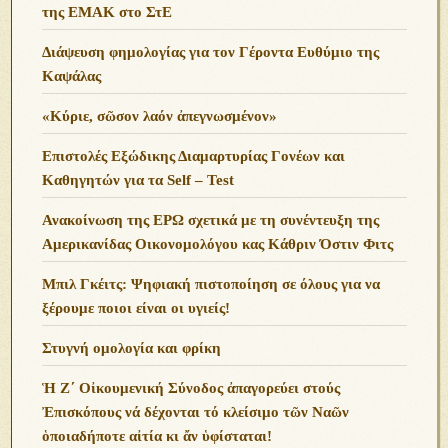
της ΕΜΑΚ στο ΣτΕ
Διάψευση φημολογίας για τον Γέροντα Ευθύμιο της
Καψάλας
«Κύριε, σῶσον λαόν ἀπεγνωσμένον»
Επιστολές Εξώδικης Διαμαρτυρίας Γονέων και
Καθηγητών για τα Self – Test
Ανακοίνωση της ΕΡΩ σχετικά με τη συνέντευξη της
Αμερικανίδας Οικονομολόγου κας Κάθριν Όστιν Φιτς
Μπιλ Γκέιτς: Ψηφιακή πιστοποίηση σε όλους για να
ξέρουμε ποιοι είναι οι υγιείς!
Στυγνή ομολογία και φρίκη
Ἡ Ζ΄ Οἰκουμενική Σύνοδος ἀπαγορεύει στούς
Ἐπισκόπους νά δέχονται τό κλείσιμο τῶν Ναῶν
ὁποιαδήποτε αἰτία κι ἄν ὑφίσταται!