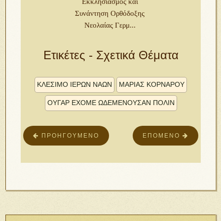
Εκκλησιασμός και
Συνάντηση Ορθόδοξης
Νεολαίας Γερμ...
Ετικέτες - Σχετικά Θέματα
ΚΛΕΣΙΜΟ ΙΕΡΩΝ ΝΑΩΝ
ΜΑΡΊΑΣ ΚΟΡΝΆΡΟΥ
ΟΥ̓ΓᾺΡ ἜΧΟΜΕ ὯΔΕΜΈΝΟΥΣΑΝ ΠΌΛΙΝ
ΠΡΟΗΓΟΎΜΕΝΟ
ΕΠΌΜΕΝΟ