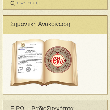
Σημαντική Ανακοίνωση
Ε.ΡΩ. - ΡαδιοΣυχνότητα