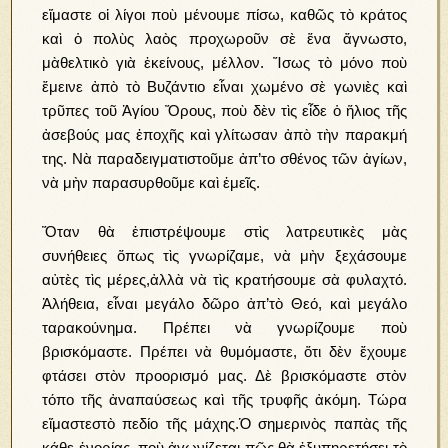
εἴμαστε οἱ λίγοι ποὺ μένουμε πίσω, καθῶς τὸ κράτος
καὶ ὁ πολὺς λαὸς προχωροῦν σὲ ἕνα ἄγνωστο,
μὰθελτικὸ γιὰ ἐκείνους, μέλλον. Ἴσως τὸ μόνο ποὺ
ἔμεινε ἀπὸ τὸ Βυζάντιο εἶναι χωμένο σὲ γωνιὲς καὶ
τρῦπες τοῦ Ἁγίου Ὄρους, ποὺ δὲν τὶς εἶδε ὁ ἥλιος τῆς
ἀσεβούς μας ἐποχῆς καὶ γλίτωσαν ἀπὸ τὴν παρακμή
της. Νὰ παραδειγματιστοῦμε ἀπ’το σθένος τῶν ἁγίων,
νὰ μὴν παρασυρθοῦμε καὶ ἑμεῖς.
Ὅταν θὰ ἐπιστρέψουμε στὶς λατρευτικὲς μὰς
συνήθειες ὅπως τὶς γνωρίζαμε, νὰ μὴν ξεχάσουμε
αὐτὲς τὶς μέρες,ἀλλὰ νὰ τὶς κρατήσουμε σὰ φυλαχτό.
Ἀλήθεια, εἶναι μεγάλο δῶρο ἀπ’τὸ Θεό, καὶ μεγάλο
ταρακούνημα. Πρέπει νὰ γνωρίζουμε ποὺ
βρισκόμαστε. Πρέπει νὰ θυμόμαστε, ὅτι δὲν ἔχουμε
φτάσει στὸν προορισμό μας. Δὲ βρισκόμαστε στὸν
τόπο τῆς ἀναπαύσεως καὶ τῆς τρυφῆς ἀκόμη. Τώρα
εἴμαστεστὸ πεδίο τῆς μάχης.Ὁ σημερινὸς παπὰς τῆς
κάθε ἐνορίας, ποὺ ἀγωνίζεται πῶς θὰ ἐξυπηρετήσει τὸ