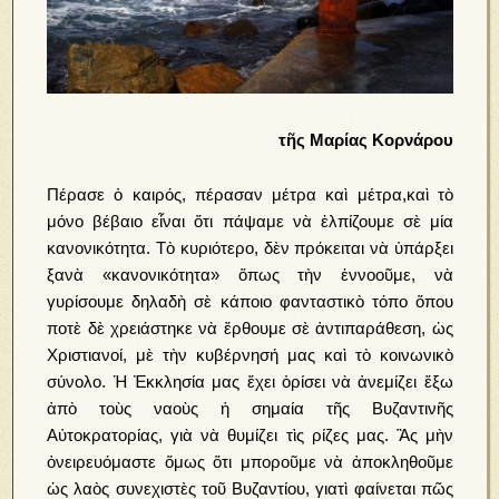
τῆς Μαρίας Κορνάρου
Πέρασε ὁ καιρός, πέρασαν μέτρα καὶ μέτρα,καὶ τὸ
μόνο βέβαιο εἶναι ὅτι πάψαμε νὰ ἐλπίζουμε σὲ μία
κανονικότητα. Τὸ κυριότερο, δὲν πρόκειται νὰ ὑπάρξει
ξανὰ «κανονικότητα» ὅπως τὴν ἐννοοῦμε, νὰ
γυρίσουμε δηλαδὴ σὲ κάποιο φανταστικὸ τόπο ὅπου
ποτὲ δὲ χρειάστηκε νὰ ἔρθουμε σὲ ἀντιπαράθεση, ὡς
Χριστιανοί, μὲ τὴν κυβέρνησή μας καὶ τὸ κοινωνικὸ
σύνολο. Ἡ Ἐκκλησία μας ἔχει ὁρίσει νὰ ἀνεμίζει ἔξω
ἀπὸ τοὺς ναοὺς ἡ σημαία τῆς Βυζαντινῆς
Αὐτοκρατορίας, γιὰ νὰ θυμίζει τὶς ρίζες μας. Ἂς μὴν
ὀνειρευόμαστε ὅμως ὅτι μποροῦμε νὰ ἀποκληθοῦμε
ὡς λαὸς συνεχιστὲς τοῦ Βυζαντίου, γιατὶ φαίνεται πῶς