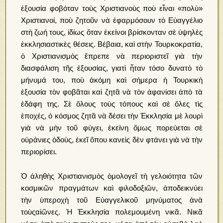
ἐξουσία φοβόταν τοὺς Χριστιανοὺς ποὺ εἶναι «πολὺ»
Χριστιανοί, ποὺ ζητοῦν νὰ ἐφαρμόσουν τὸ Εὐαγγέλιο
στὴ ζωή τους, ἰδίως ὅταν ἐκείνοι βρίσκονταν σὲ ὑψηλὲς
ἐκκλησιαστικὲς θέσεις. Βέβαια, καὶ στὴν Τουρκοκρατία,
ὁ Χριστιανισμὸς ἔπρεπε νὰ περιοριστεῖ γιὰ τὴν
διασφάλιση τῆς ἐξουσίας, γιατὶ ἦταν τόσο δυνατὸ τὸ
μήνυμά του, ποὺ ἀκόμη καὶ σήμερα ἡ Τουρκικὴ
ἐξουσία τὸν φοβᾶται καὶ ζητᾶ νὰ τὸν ἀφανίσει ἀπὸ τὰ
ἐδάφη της. Σὲ ὅλους τοὺς τόπους καὶ σὲ ὅλες τὶς
ἐποχές, ὁ κόσμος ζητᾶ νὰ δέσει τὴν Ἐκκλησία μὲ λουρὶ
γιὰ νὰ μὴν τοῦ φύγει, ἐκείνη ὅμως πορεύεται σὲ
οὐράνιες ὀδοὺς, ἐκεῖ ὅπου κανεὶς δὲν φτάνει γιὰ νὰ τὴν
περιορίσει.
Ὁ ἀληθὴς Χριστιανισμὸς ὁμολογεῖ τὴ γελοιότητα τῶν
κοσμικῶν πραγμάτων καὶ φιλοδοξιῶν, ἀποδεικνύει
τὴν ὑπεροχὴ τοῦ Εὐαγγελικοῦ μηνύματος ἀνὰ
τοὺςαἰῶνες. Ἡ Ἐκκλησία πολεμουμένη νικᾶ. Νικᾶ