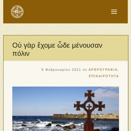
Οὐ γὰρ ἔχομε ὧδε μένουσαν
πόλιν
9 Φεβρουαρίου 2021
σε
ΑΡΘΡΟΓΡΑΦΙΑ
,
ΕΠΙΚΑΙΡΟΤΗΤΑ