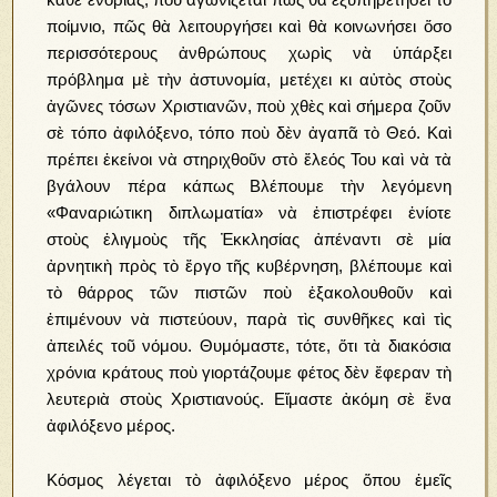
ποίμνιο, πῶς θὰ λειτουργήσει καὶ θὰ κοινωνήσει ὅσο
περισσότερους ἀνθρώπους χωρὶς νὰ ὑπάρξει
πρόβλημα μὲ τὴν ἀστυνομία, μετέχει κι αὐτὸς στοὺς
ἀγῶνες τόσων Χριστιανῶν, ποὺ χθὲς καὶ σήμερα ζοῦν
σὲ τόπο ἀφιλόξενο, τόπο ποὺ δὲν ἀγαπᾶ τὸ Θεό. Καὶ
πρέπει ἐκείνοι νὰ στηριχθοῦν στὸ ἔλεός Του καὶ νὰ τὰ
βγάλουν πέρα κάπως Βλέπουμε τὴν λεγόμενη
«Φαναριώτικη διπλωματία» νὰ ἐπιστρέφει ἐνίοτε
στοὺς ἐλιγμοὺς τῆς Ἐκκλησίας ἀπέναντι σὲ μία
ἀρνητικὴ πρὸς τὸ ἔργο τῆς κυβέρνηση, βλέπουμε καὶ
τὸ θάρρος τῶν πιστῶν ποὺ ἐξακολουθοῦν καὶ
ἐπιμένουν νὰ πιστεύουν, παρὰ τὶς συνθῆκες καὶ τὶς
ἀπειλές τοῦ νόμου. Θυμόμαστε, τότε, ὅτι τὰ διακόσια
χρόνια κράτους ποὺ γιορτάζουμε φέτος δὲν ἔφεραν τὴ
λευτεριὰ στοὺς Χριστιανούς. Εἴμαστε ἀκόμη σὲ ἕνα
ἀφιλόξενο μέρος.
Κόσμος λέγεται τὸ ἀφιλόξενο μέρος ὅπου ἑμεῖς