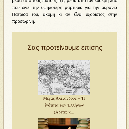
μέσα ἀπὸ τοὺς πιστούς της, μέσα ἀπὸ τὸν εὐσεβὴ λαὸ
ποὺ δίνει τὴν ὑψηλότερη μαρτυρία γιὰ τῆν οὐράνια
Πατρίδα του, ἀκόμη κι ἂν εἶναι ἐξόριστος στὴν
προσωρινή.
Σας προτείνουμε επίσης
Μέγας Αλέξανδρος – Ἡ
ἑνότητα τῶν Ἑλλήνων
(Αρετές κ...