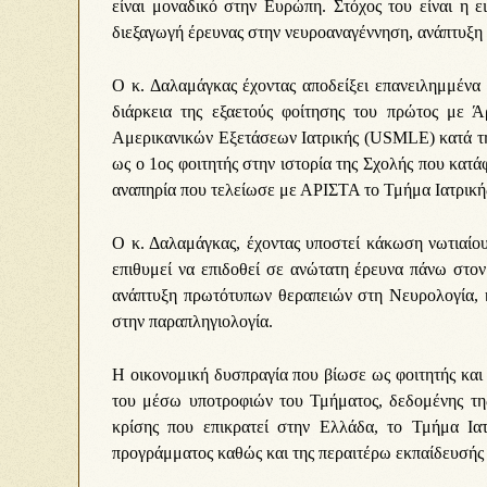
είναι μοναδικό στην Ευρώπη. Στόχος του είναι η 
διεξαγωγή έρευνας στην νευροαναγέννηση, ανάπτυξη 
Ο κ. Δαλαμάγκας έχοντας αποδείξει επανειλημμένα τ
διάρκεια της εξαετούς φοίτησης του πρώτος με 
Αμερικανικών Εξετάσεων Ιατρικής (USMLE) κατά τη
ως ο 1ος φοιτητής στην ιστορία της Σχολής που κατά
αναπηρία που τελείωσε με ΑΡΙΣΤΑ το Τμήμα Ιατρικής
Ο κ. Δαλαμάγκας, έχοντας υποστεί κάκωση νωτιαίου
επιθυμεί να επιδοθεί σε ανώτατη έρευνα πάνω στο
ανάπτυξη πρωτότυπων θεραπειών στη Νευρολογία, κ
στην παραπληγιολογία.
Η οικονομική δυσπραγία που βίωσε ως φοιτητής και 
του μέσω υποτροφιών του Τμήματος, δεδομένης της 
κρίσης που επικρατεί στην Ελλάδα, το Τμήμα Ια
προγράμματος καθώς και της περαιτέρω εκπαίδευσής 