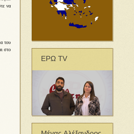
στε να
έα του
αι στο
ΕΡΩ TV
Μέγας Αλέξανδρος