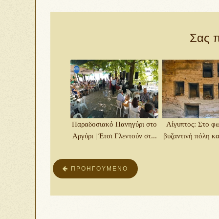
Σας π
Παραδοσιακό Πανηγύρι στο
Αίγυπτος: Στο φ
Αργύρι | Έτσι Γλεντούν στ...
βυζαντινή πόλη και
ΠΡΟΗΓΟΎΜΕΝΟ