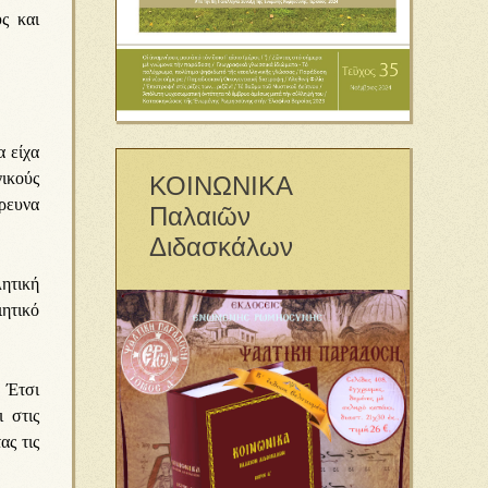
ς και
α είχα
γικούς
ΚΟΙΝΩΝΙΚΑ
έρευνα
Παλαιῶν
Διδασκάλων
λητική
ητικό
 Έτσι
 στις
ας τις