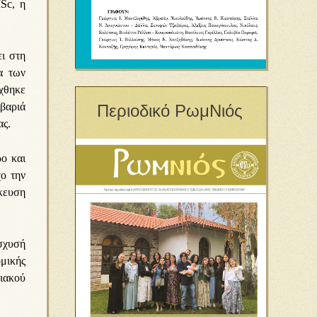
Sc, η
ει στη
α των
χθηκε
 βαριά
Περιοδικό ΡωμΝιός
ας.
ρο και
ο την
κευση
ίσχυσή
ομικής
ιακού