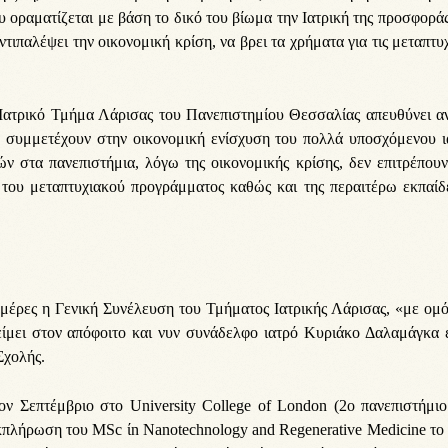
υ οραματίζεται με βάση το δικό του βίωμα την Ιατρική της προσφορά
ιπαλέψει την οικονομική κρίση, να βρει τα χρήματα για τις μεταπτυ
ο Ιατρικό Τμήμα Λάρισας του Πανεπιστημίου Θεσσαλίας απευθύνει α
α συμμετέχουν στην οικονομική ενίσχυση του πολλά υποσχόμενου ι
στα πανεπιστήμια, λόγω της οικονομικής κρίσης, δεν επιτρέπουν
του μεταπτυχιακού προγράμματος καθώς και της περαιτέρω εκπαίδ
ς ημέρες η Γενική Συνέλευση του Τμήματος Ιατρικής Λάρισας, «με ο
μει στον απόφοιτο και νυν συνάδελφο ιατρό Κυριάκο Δαλαμάγκα ε
Σχολής.
τον Σεπτέμβριο στο University College of London (2ο πανεπιστήμι
κπλήρωση του ΜSc ίn Νanotechnology and Regenerative Medicine το