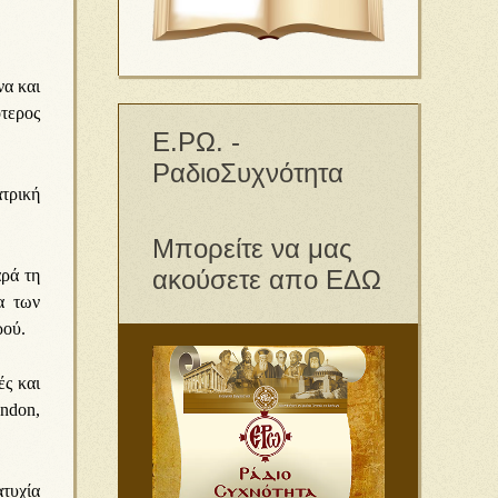
να και
τερος
Ε.ΡΩ. -
ΡαδιοΣυχνότητα
ατρική
Μπορείτε να μας
ακούσετε απο ΕΔΩ
αρά τη
α των
ρού.
ές και
ondon,
ατυχία