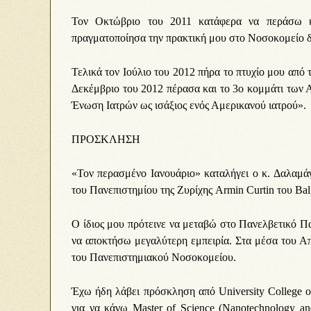
Τον Οκτώβριο του 2011 κατάφερα να περάσω κα
πραγματοποίησα την πρακτική μου στο Νοσοκομείο δ
Τελικά τον Ιούλιο του 2012 πήρα το πτυχίο μου από 
Δεκέμβριο του 2012 πέρασα και το 3ο κομμάτι των 
Ένωση Ιατρών ως ισάξιος ενός Αμερικανού ιατρού».
ΠΡΟΣΚΛΗΣΗ
«Τον περασμένο Ιανουάριο» καταλήγει ο κ. Δαλαμά
του Πανεπιστημίου της Ζυρίχης Armin Curtin του Bal
Ο ίδιος μου πρότεινε να μεταβώ στο Πανελβετικό Πα
να αποκτήσω μεγαλύτερη εμπειρία. Στα μέσα του Α
του Πανεπιστημιακού Νοσοκομείου.
Έχω ήδη λάβει πρόσκληση από University College 
για να κάνω Μaster of Science (Nanotechnology and