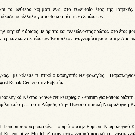
ι το δεύτερο κομμάτι ενώ στο τελευταίο έτος της Ιατρικής,
ιάβαζα παράλληλα για το 3ο κομμάτι των εξετάσεων.
την Ιατρική Λάρισας με άριστα και τελειώνοντας πρώτος, στο έτος μο
Αμερικανικών εξετάσεων. Έτσι πλέον αναγνωρίστηκα από την Αμερι
γκας, «με κάλεσε τιμητικά ο καθηγητής Νευρολογίας – Παραπληγιολ
grist Rehab Center στην Ελβετία.
ραπληγικό Κέντρο Schweizer Paraplegic Zentrum για κάποιο διάστη
πρίλη επέστρεψα στη Λάρισα, στην Πανεπιστημιακή Νευρολογική Κλ
of London που περιλαμβάνει το πρώτο στην Ευρώπη Νευρολογικό Κ
 Regenerative Medicine) στην αναγεννητική ιατρική και νανοτεχνο