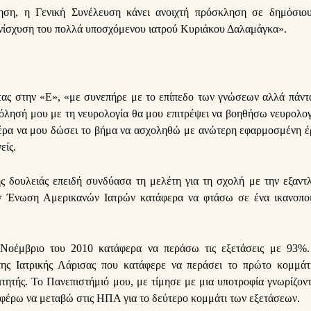
ηση, η Γενική Συνέλευση κάνει ανοιχτή πρόσκληση σε δημόσιου
 ενίσχυση του πολλά υποσχόμενου ιατρού Κυριάκου Δαλαμάγκα».
ντας στην «Ε», «με συνεπήρε με το επίπεδο των γνώσεων αλλά πάντ
χόλησή μου με τη νευρολογία θα μου επιτρέψει να βοηθήσω νευρολο
 μέρα να μου δώσει το βήμα να ασχοληθώ με ανώτερη εφαρμοσμένη 
είς.
ς δουλειάς επειδή συνδύασα τη μελέτη για τη σχολή με την εξαντ
την Ένωση Αμερικανών Ιατρών κατάφερα να φτάσω σε ένα ικανοποι
 Νοέμβριο του 2010 κατάφερα να περάσω τις εξετάσεις με 93%.
της Ιατρικής Λάρισας που κατάφερε να περάσει το πρώτο κομμάτι
τητής. Το Πανεπιστήμιό μου, με τίμησε με μια υποτροφία γνωρίζοντ
αφέρω να μεταβώ στις ΗΠΑ για το δεύτερο κομμάτι των εξετάσεων.