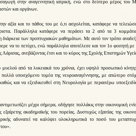
εισαγωγή στην αναγεννητική ιατρική, ενώ στο δεύτερο μέρος του Μ
ιστών και οργάνων.
ην αξία και το πάθος του με ό,τι ασχολείται, κατάφερε να τελειώσ
Άριστα. Παράλληλα κατάφερε να περάσει τα 2 από τα 3 κομμάτι
 διάρκεια των προπτυχιακών μαθημάτων. Με αυτό τον τρόπο αναδεί
φερε να το πετύχει, ενώ παράλληλα αποτέλεσε και τον 1ο φοιτητή με
 Λάρισας, ανεβάζοντας έτσι και το κύρος της Σχολής Επιστημών Υγεί
 μυελού από τα λυκειακά του χρόνια, έχει υψηλό προσωπικό κίνητ
ν πολλά υποσχόμενο τομέα της νευροαναγέννησης, με απώτερο στόχ
αθώς και να εξειδικευθεί στη Νευρολογία με περαιτέρω υποεξειδί
αντιμετωπίζει μέχρι σήμερα, οδήγησε πολλάκις στην οικονομική εν
εξαίρετης ακαδημαϊκής του πορείας. Δυστυχώς εξαιτίας της οικον
τρικής αδυνατεί να καλύψει ολοκληρωτικά το ποσό του μεταπτυχ
του».