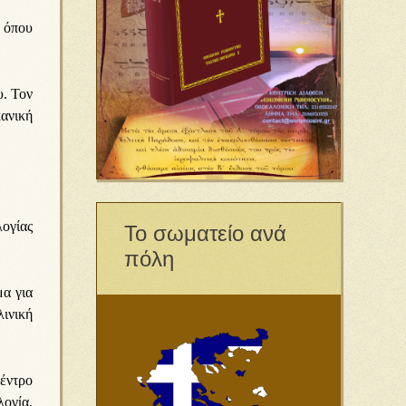
 όπου
υ. Τον
κανική
ογίας
Το σωματείο ανά
πόλη
μα για
ινική
έντρο
λογία.