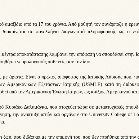
ό αμαξίδιο από τα 17 του χρόνια. Από μαθητή τον συνάρπαζε η έρευ
 διακρίνεται σε πανελλήνιο διαγωνισμό πληροφορικής ως ο νεό
ε κέντρα αποκατάστασης λαμβάνει την απόφαση να σπουδάσει στην Ι
οηθήσει νευρολογικούς ασθενείς σαν τον ίδιο.
ς με άριστα. Είναι ο πρώτος απόφοιτος της Ιατρικής Λάρισας που, π
 των Αμερικανικών Εξετάσεων Ιατρικής (USMLE) κατά τη διάρκει
θεί από την Αμερικανική Ένωση Ιατρών, ως ισάξιος Αμερικανού ιατ
τρό Κυριάκο Δαλαμάγκα, που στοχεύει τώρα σε μεταπτυχιακές σπουδ
νηση, την ανάπτυξη ιστών και οργάνων στο University College of L
ία.
ζωή, που διδάσκει με την επιμονή του, που δεν πτοήθηκε από την 