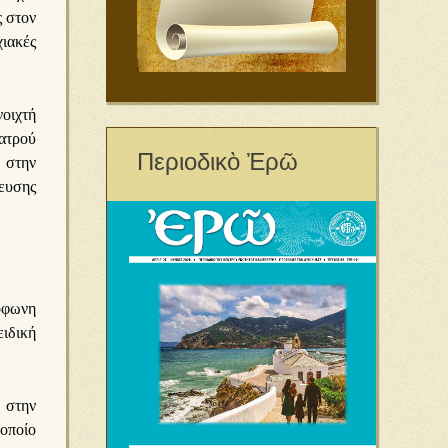
ς στον
χιακές
νοιχτή
ατρού
Περιοδικὸ Ἐρῶ
 στην
ευσης
μόφωνη
ιδική
ο στην
 οποίο