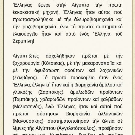
Ἕλληνας ἔφερε στήν Αἴγυπτο τήν πρώτη
ἐκκοκκιστική μηχανή, Ἕλληνας ἦταν αὐτός πού
πρωτοασχολήθηκε μέ τήν ἀλευροβιομηχανία καί
τήν ρυζοβιομηχανία, ἐνῶ τό πρῶτο συστηματικό
ἐλαιουργεῖο ἦταν καί αὐτό ἑνός Ἕλληνα, τοῦ
Ζερμπίνη!
Αἰγυπτιῶτες ἀσχολήθηκαν πρῶτοι μέ τήν
ζαχαρουργία (Κότσικας), μέ τήν μακαρονοποιΐα καί
μέ τήν ἀφυδάτωση φρούτων καί λαχανικῶν
(Σαλβάγος). Τό πρῶτο τυροκομεῖο ἦταν ἑνός
Ἕλληνα, ἑλληνική ἦταν καί ἡ βιομηχανία ἀμύλου καί
γλυκόζης (Σαρπάκης), ἀμυλωδῶν προϊόντων
(Ταμπάκης), χαζαρωδῶν προϊόντων καί χαλβάδων
(Μελισσηνός), ἐνῶ Ἕλληνες ἦταν καί αὐτοί πού
πρῶτοι σύστησαν βιομηχανία ἀλλαντικῶν
(Μανουσάκης), συστηματοποίησαν τήν ἁλιεία σέ
λίμνες τῆς Αἰγύπτου (Ἀγγελετόπουλος), προέβησαν