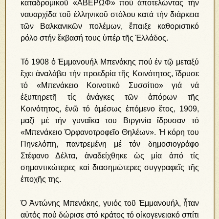
καταδρομικοῦ «ΑΒΕΡΩΦ» πού ἀποτελώντας τήν
ναυαρχίδα τοῦ ἑλληνικοῦ στόλου κατά τήν διάρκεια
τῶν Βαλκανικῶν πολέμων, ἔπαιξε καθοριστικό
ρόλο στήν ἔκβασή τους ὑπέρ τῆς Ἑλλάδος.
Τό 1908 ὁ Ἐμμανουήλ Μπενάκης πού ἐν τῷ μεταξύ
ἔχει ἀναλάβει τήν προεδρία τῆς Κοινότητος, ἵδρυσε
τό «Μπενάκειο Κοινοτικό Συσσίτιο» γιά νά
ἐξυπηρετῆ τίς ἀνάγκες τῶν ἀπόρων τῆς
Κοινότητος, ἐνῶ τό ἀμέσως ἑπόμενο ἔτος, 1909,
μαζί μέ τήν γυναῖκα του Βιργινία ἵδρυσαν τό
«Μπενάκειο Ὀρφανοτροφεῖο Θηλέων». Ἡ κόρη του
Πηνελόπη, παντρεμένη μέ τόν δημοσιογράφο
Στέφανο Δέλτα, ἀναδείχθηκε ὡς μία ἀπό τίς
σημαντικώτερες καί διασημώτερες συγγραφεῖς τῆς
ἐποχῆς της.
Ὁ Ἀντώνης Μπενάκης, γυιός τοῦ Ἐμμανουήλ, ἦταν
αὐτός πού δώρισε στό κράτος τό οἰκογενειακό σπίτι