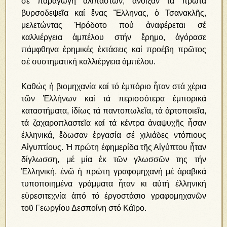
σέ παραγωγή ἁλιπάστων, ἄνοιξαν τά πρῶτα
βυρσοδεψεῖα καί ἕνας Ἕλληνας, ὁ Τσανακλῆς,
μελετώντας Ἡρόδοτο πού ἀναφέρεται σέ
καλλιέργεια ἀμπέλου στήν ἔρημο, ἀγόρασε
πάμφθηνα ἐρημικές ἐκτάσεις καί προέβη πρῶτος
σέ συστηματική καλλιέργεια ἀμπέλου.
Καθώς ἡ βιομηχανία καί τό ἐμπόριο ἦταν στά χέρια
τῶν Ἑλλήνων καί τά περισσότερα ἐμπορικά
καταστήματα, ἰδίως τά παντοπωλεῖα, τά ἀρτοποιεῖα,
τά ζαχαροπλαστεῖα καί τά κέντρα ἀναψυχῆς ἦσαν
ἑλληνικά, ἔδωσαν ἐργασία σέ χιλιάδες ντόπιους
Αἰγυπτίους. Ἡ πρώτη ἐφημερίδα τῆς Αἰγύπτου ἦταν
δίγλωσση, μέ μία ἐκ τῶν γλωσσῶν της τήν
Ἑλληνική, ἐνῶ ἡ πρώτη γραφομηχανή μέ ἀραβικά
τυποποιημένα γράμματα ἦταν κι αὐτή ἑλληνική
εὑρεσιτεχνία ἀπό τό ἐργοστάσιο γραφομηχανῶν
τοῦ Γεωργίου Δεσποίνη στό Κάϊρο.