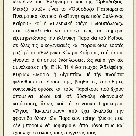
ἰδεωδῶν τοῦ Ἑλληνισμοῦ καί τῆς Ὀρθοδοξίας.
Μεταξύ αὐτῶν εἶναι τό «Ὀρθόδοξο Πατριαρχικό
Πνευματικό Κέντρο», ὁ «Πανηπειρωτικός Σύλλογος
Καΐρου» καί ἡ «Ἑλληνική Στέγη Ἡλιουπόλεως»
πού ἐξακολουθεῖ νά ὑπάρχη ἕως καί σήμερα,
ἐξυπηρετώντας τήν ἑλληνική Παροικία τοῦ Καΐρου
σέ ὅλες τίς οἰκογενειακές καί παροικιακές ἑορτές
μαζί μέ τό «Ἑλληνικό Κέντρο Καΐρου», στό ὁποῖο
γίνονται οἱ ἐπίσημες ἐκδηλώσεις, ὡς καί οἱ γενικές
συνελεύσεις τῆς ΕΚΚ. Ἡ Φιλόπτωχος Ἀδελφότης
Κυριῶν «Μαρία ἡ Αἰγυπτία» μέ τήν πλούσια
φιλανθρωπική δράση της, βοηθᾶ τίς εὐαίσθητες
κοινωνικές ὁμάδες καί τούς Παροίκους πού ἔχουν
ἀπομείνει μόνοι καί σέ δύσκολη οἰκονομική
κατάσταση, ὅπως καί τό κοινοτικό Γηροκομεῖο
«Ἅγιος Παντελεήμων» πού ἔχει ἀναλάβει τήν
φροντίδα ὅλων τῶν Παροίκων τρίτης ἡλικίας πού
δέν μποροῦν νά βοηθηθοῦν ἀπό μόνοι τους καί
ἔχουν χάσει ὅλους τούς συγγενεῖς τους.