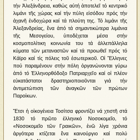
τήν Ἀλεξάνδρεια, καθώς αὐτή ἀποτελεῖ τό κεντρικό
λιμάνι τῆς χώρας καί τήν πύλη εἰσόδου πρός τήν
ἀχανῆ ἐνδοχώρα καί τά πλούτη της. Τό λιμάνι τῆς
Ἀλεξανδρείας, ἕνα ἀπό τά σημαντικώτερα λιμάνια
τῆς Μεσογείου, ὑποδέχεται μέσα στήν
κοσμοπολίτικη κοινωνία του τά ἀλλεπάλληλα
κύματα τῶν μεταναστῶν καί τά προωθεῖ πρός τό
Κάϊρο καί τίς πόλεις τοῦ ἐσωτερικοῦ. Οἱ Ἕλληνες
πού παραμένουν στήν πόλη ὀργανώνονται γύρω
ἀπό τό Ἑλληνορθόδοξο Πατριαρχεῖο καί οἱ πλέον
εὐκατάστατοι δραστηριοποιοῦνται γιά τήν
ἀντιμετώπιση τῶν ἀναγκῶν τῶν πρώτων
Παροίκων.
Ἔτσι ἡ οἰκογένεια Τοσίτσα φροντίζει νά χτιστῆ στά
1830 τό πρῶτο ἑλληνικό Νοσοκομεῖο, τό
«Νοσοκομεῖο τῶν Γραικῶν», ἐνῶ λίγα χρόνια
ἀργότερα κτίζεται ἕνα καινούργιο καί πολύ