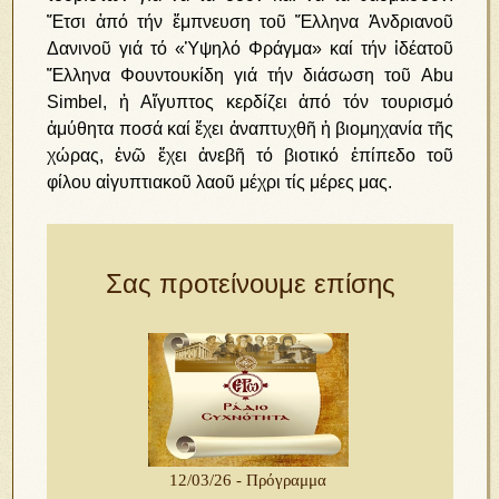
Ἔτσι ἀπό τήν ἔμπνευση τοῦ Ἕλληνα Ἀνδριανοῦ
Δανινοῦ γιά τό «Ὑψηλό Φράγμα» καί τήν ἰδέατοῦ
Ἕλληνα Φουντουκίδη γιά τήν διάσωση τοῦ Abu
Simbel, ἡ Αἴγυπτος κερδίζει ἀπό τόν τουρισμό
ἀμύθητα ποσά καί ἔχει ἀναπτυχθῆ ἡ βιομηχανία τῆς
χώρας, ἐνῶ ἔχει ἀνεβῆ τό βιοτικό ἐπίπεδο τοῦ
φίλου αἰγυπτιακοῦ λαοῦ μέχρι τίς μέρες μας.
Σας προτείνουμε επίσης
12/03/26 - Πρόγραμμα