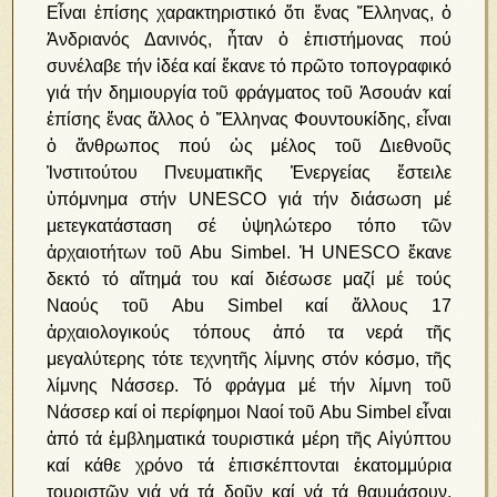
Εἶναι ἐπίσης χαρακτηριστικό ὅτι ἕνας Ἕλληνας, ὁ
Ἀνδριανός Δανινός, ἦταν ὁ ἐπιστήμονας πού
συνέλαβε τήν ἰδέα καί ἔκανε τό πρῶτο τοπογραφικό
γιά τήν δημιουργία τοῦ φράγματος τοῦ Ἀσουάν καί
ἐπίσης ἕνας ἄλλος ὁ Ἕλληνας Φουντουκίδης, εἶναι
ὁ ἄνθρωπος πού ὡς μέλος τοῦ Διεθνοῦς
Ἰνστιτούτου Πνευματικῆς Ἐνεργείας ἔστειλε
ὑπόμνημα στήν UNESCO γιά τήν διάσωση μέ
μετεγκατάσταση σέ ὑψηλώτερο τόπο τῶν
ἀρχαιοτήτων τοῦ Abu Simbel. Ἡ UNESCO ἔκανε
δεκτό τό αἴτημά του καί διέσωσε μαζί μέ τούς
Ναούς τοῦ Abu Simbel καί ἄλλους 17
ἀρχαιολογικούς τόπους ἀπό τα νερά τῆς
μεγαλύτερης τότε τεχνητῆς λίμνης στόν κόσμο, τῆς
λίμνης Νάσσερ. Τό φράγμα μέ τήν λίμνη τοῦ
Νάσσερ καί οἱ περίφημοι Ναοί τοῦ Abu Simbel εἶναι
ἀπό τά ἐμβληματικά τουριστικά μέρη τῆς Αἰγύπτου
καί κάθε χρόνο τά ἐπισκέπτονται ἑκατομμύρια
τουριστῶν γιά νά τά δοῦν καί νά τά θαυμάσουν.