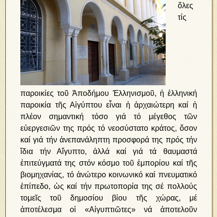
ὅλες
τίς
παροικίες τοῦ Ἀποδήμου Ἑλληνισμοῦ, ἡ ἑλληνική
παροικία τῆς Αἰγύπτου εἶναι ἡ ἀρχαιώτερη καί ἡ
πλέον σημαντική τόσο γιά τό μέγεθος τῶν
εὐεργεσιῶν της πρός τό νεοσύστατο κράτος, ὅσον
καί γιά τήν ἀνεπανάληπτη προσφορά της πρός τήν
ἴδια τήν Αἴγυπτο, ἀλλά καί γιά τά θαυμαστά
ἐπιτεύγματά της στόν κόσμο τοῦ ἐμπορίου καί τῆς
βιομηχανίας, τό ἀνώτερο κοινωνικό καί πνευματικό
ἐπίπεδο, ὡς καί τήν πρωτοπορία της σέ πολλούς
τομεῖς τοῦ δημοσίου βίου τῆς χώρας, μέ
ἀποτέλεσμα οἱ «Αἰγυπτιῶτες» νά ἀποτελοῦν