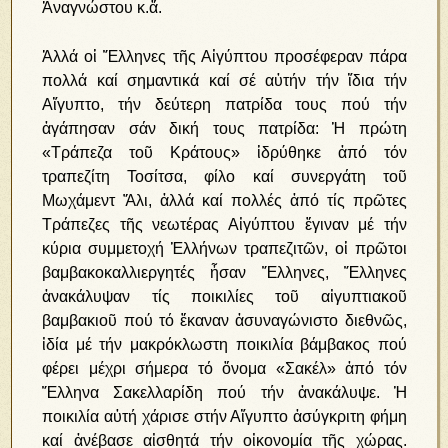
Ἀναγνώστου κ.ἄ.
Ἀλλά οἱ Ἕλληνες τῆς Αἰγύπτου προσέφεραν πάρα
πολλά καί σημαντικά καί σέ αὐτήν τήν ἴδια τήν
Αἴγυπτο, τήν δεύτερη πατρίδα τους πού τήν
ἀγάπησαν σάν δική τους πατρίδα: Ἡ πρώτη
«Τράπεζα τοῦ Κράτους» ἱδρύθηκε ἀπό τόν
τραπεζίτη Τοσίτσα, φίλο καί συνεργάτη τοῦ
Μωχάμεντ Ἄλι, ἀλλά καί πολλές ἀπό τίς πρῶτες
Τράπεζες τῆς νεωτέρας Αἰγύπτου ἔγιναν μέ τήν
κύρια συμμετοχή Ἑλλήνων τραπεζιτῶν, οἱ πρῶτοι
βαμβακοκαλλιεργητές ἦσαν Ἕλληνες, Ἕλληνες
ἀνακάλυψαν τίς ποικιλίες τοῦ αἰγυπτιακοῦ
βαμβακιοῦ πού τό ἔκαναν ἀσυναγώνιστο διεθνῶς,
ἰδία μέ τήν μακρόκλωστη ποικιλία βάμβακος πού
φέρει μέχρι σήμερα τό ὄνομα «Σακέλ» ἀπό τόν
Ἕλληνα Σακελλαρίδη πού τήν ἀνακάλυψε. Ἡ
ποικιλία αὐτή χάρισε στήν Αἴγυπτο ἀσύγκριτη φήμη
καί ἀνέβασε αἰσθητά τήν οἰκονομία τῆς χώρας.