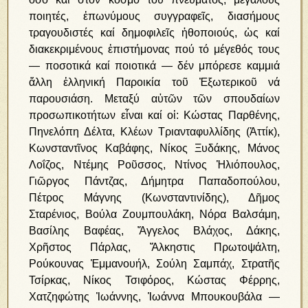
ποιητές, ἐπωνύμους συγγραφεῖς, διασήμους
τραγουδιστές καί δημοφιλεῖς ἠθοποιούς, ὡς καί
διακεκριμένους ἐπιστήμονας πού τό μέγεθός τους
― ποσοτικά καί ποιοτικά ― δέν μπόρεσε καμμιά
ἄλλη ἑλληνική Παροικία τοῦ Ἐξωτερικοῦ νά
παρουσιάση. Μεταξύ αὐτῶν τῶν σπουδαίων
προσωπικοτήτων εἶναι καί οἱ: Κώστας Παρθένης,
Πηνελόπη Δέλτα, Κλέων Τριανταφυλλίδης (Ἀττίκ),
Κωνσταντῖνος Καβάφης, Νίκος Ξυδάκης, Μάνος
Λοΐζος, Ντέμης Ροῦσσος, Ντίνος Ἡλιόπουλος,
Γιῶργος Πάντζας, Δήμητρα Παπαδοπούλου,
Πέτρος Μάγνης (Κωνσταντινίδης), Δῆμος
Σταρένιος, Βούλα Ζουμπουλάκη, Νόρα Βαλσάμη,
Βασίλης Βαφέας, Ἄγγελος Βλάχος, Δάκης,
Χρῆστος Πάρλας, Ἄλκηστις Πρωτοψάλτη,
Ρούκουνας Ἐμμανουήλ, Σούλη Σαμπάχ, Στρατῆς
Τσίρκας, Νίκος Τσιφόρος, Κώστας Φέρρης,
Χατζηφώτης Ἰωάννης, Ἰωάννα Μπουκουβάλα ―