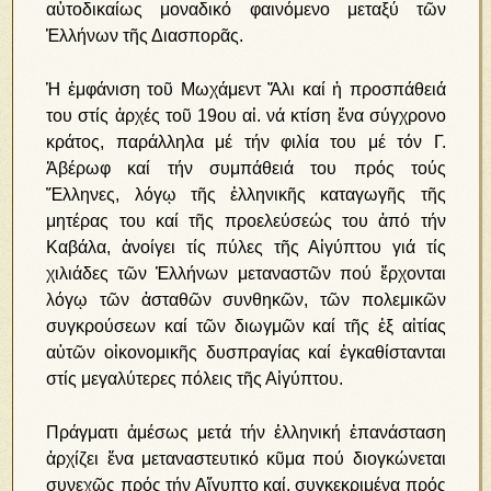
αὐτοδικαίως μοναδικό φαινόμενο μεταξύ τῶν
Ἑλλήνων τῆς Διασπορᾶς.
Ἡ ἐμφάνιση τοῦ Μωχάμεντ Ἄλι καί ἡ προσπάθειά
του στίς ἀρχές τοῦ 19ου αἰ. νά κτίση ἕνα σύγχρονο
κράτος, παράλληλα μέ τήν φιλία του μέ τόν Γ.
Ἀβέρωφ καί τήν συμπάθειά του πρός τούς
Ἕλληνες, λόγῳ τῆς ἑλληνικῆς καταγωγῆς τῆς
μητέρας του καί τῆς προελεύσεώς του ἀπό τήν
Καβάλα, ἀνοίγει τίς πύλες τῆς Αἰγύπτου γιά τίς
χιλιάδες τῶν Ἑλλήνων μεταναστῶν πού ἔρχονται
λόγῳ τῶν ἀσταθῶν συνθηκῶν, τῶν πολεμικῶν
συγκρούσεων καί τῶν διωγμῶν καί τῆς ἐξ αἰτίας
αὐτῶν οἰκονομικῆς δυσπραγίας καί ἐγκαθίστανται
στίς μεγαλύτερες πόλεις τῆς Αἰγύπτου.
Πράγματι ἀμέσως μετά τήν ἑλληνική ἐπανάσταση
ἀρχίζει ἕνα μεταναστευτικό κῦμα πού διογκώνεται
συνεχῶς πρός τήν Αἴγυπτο καί, συγκεκριμένα πρός