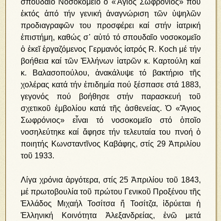
σπουδαῖο Νοσοκομεῖο ὁ «Ἅγιος Σωφρόνιος» πού
ἐκτός ἀπό τήν γενική ἀναγνώριση τῶν ὑψηλῶν
προδιαγραφῶν του προσφέρει καί στήν ἰατρική
ἐπιστήμη, καθώς σ᾿ αὐτό τό σπουδαῖο νοσοκομεῖο
ὁ ἐκεῖ ἐργαζόμενος Γερμανός ἰατρός R. Koch μέ τήν
βοήθεια καί τῶν Ἑλλήνων ἰατρῶν κ. Καρτούλη καί
κ. Βαλασοπούλου, ἀνακάλυψε τό βακτήριο τῆς
χολέρας κατά τήν ἐπιδημία πού ξέσπασε στά 1883,
γεγονός πού βοήθησε στήν παρασκευή τοῦ
σχετικοῦ ἐμβολίου κατά τῆς ἀσθενείας. Ὁ «Ἅγιος
Σωφρόνιος» εἶναι τό νοσοκομεῖο στό ὁποῖο
νοσηλεύτηκε καί ἄφησε τήν τελευταία του πνοή ὁ
ποιητής Κωνσταντῖνος Καβάφης, στίς 29 Ἀπριλίου
τοῦ 1933.
Λίγα χρόνια ἀργότερα, στίς 25 Ἀπριλίου τοῦ 1843,
μέ πρωτοβουλία τοῦ πρώτου Γενικοῦ Προξένου τῆς
Ἑλλάδος Μιχαήλ Τοσίτσα ἤ Τοσίτζα, ἱδρύεται ἡ
Ἑλληνική Κοινότητα Ἀλεξανδρείας, ἐνῶ μετά