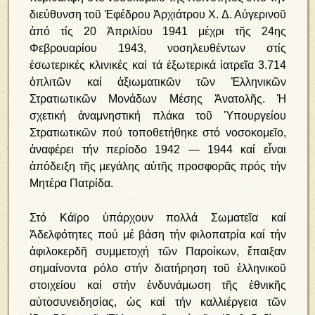
διεύθυνση τοῦ Ἐφέδρου Ἀρχιάτρου Χ. Δ. Αὐγερινοῦ
ἀπό τίς 20 Ἀπριλίου 1941 μέχρι τῆς 24ης
Φεβρουαρίου 1943, νοσηλευθέντων στίς
ἐσωτερικές κλινικές καί τά ἐξωτερικά ἰατρεῖα 3.714
ὁπλιτῶν καί ἀξιωματικῶν τῶν Ἑλληνικῶν
Στρατιωτικῶν Μονάδων Μέσης Ἀνατολῆς. Ἡ
σχετική ἀναμνηστική πλάκα τοῦ Ὑπουργείου
Στρατιωτικῶν πού τοποθετήθηκε στό νοσοκομεῖο,
ἀναφέρει τήν περίοδο 1942 ― 1944 καί εἶναι
ἀπόδειξη τῆς μεγάλης αὐτῆς προσφορᾶς πρός τήν
Μητέρα Πατρίδα.
Στό Κάϊρο ὑπάρχουν πολλά Σωματεῖα καί
Ἀδελφότητες πού μέ βάση τήν φιλοπατρία καί τήν
ἀφιλοκερδῆ συμμετοχή τῶν Παροίκων, ἔπαιξαν
σημαίνοντα ρόλο στήν διατήρηση τοῦ ἑλληνικοῦ
στοιχείου καί στήν ἐνδυνάμωση τῆς ἐθνικῆς
αὐτοσυνειδησίας, ὡς καί τήν καλλιέργεια τῶν