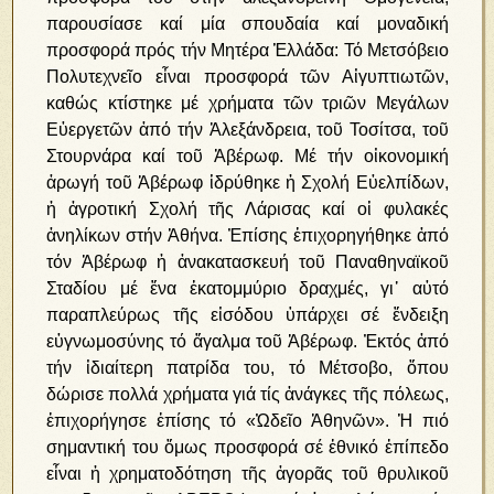
παρουσίασε καί μία σπουδαία καί μοναδική
προσφορά πρός τήν Μητέρα Ἑλλάδα: Τό Μετσόβειο
Πολυτεχνεῖο εἶναι προσφορά τῶν Αἰγυπτιωτῶν,
καθώς κτίστηκε μέ χρήματα τῶν τριῶν Μεγάλων
Εὐεργετῶν ἀπό τήν Ἀλεξάνδρεια, τοῦ Τοσίτσα, τοῦ
Στουρνάρα καί τοῦ Ἀβέρωφ. Μέ τήν οἰκονομική
ἀρωγή τοῦ Ἀβέρωφ ἱδρύθηκε ἡ Σχολή Εὐελπίδων,
ἡ ἀγροτική Σχολή τῆς Λάρισας καί οἱ φυλακές
ἀνηλίκων στήν Ἀθήνα. Ἐπίσης ἐπιχορηγήθηκε ἀπό
τόν Ἀβέρωφ ἡ ἀνακατασκευή τοῦ Παναθηναϊκοῦ
Σταδίου μέ ἕνα ἑκατομμύριο δραχμές, γι᾿ αὐτό
παραπλεύρως τῆς εἰσόδου ὑπάρχει σέ ἔνδειξη
εὐγνωμοσύνης τό ἄγαλμα τοῦ Ἀβέρωφ. Ἐκτός ἀπό
τήν ἰδιαίτερη πατρίδα του, τό Μέτσοβο, ὅπου
δώρισε πολλά χρήματα γιά τίς ἀνάγκες τῆς πόλεως,
ἐπιχορήγησε ἐπίσης τό «Ὠδεῖο Ἀθηνῶν». Ἡ πιό
σημαντική του ὅμως προσφορά σέ ἐθνικό ἐπίπεδο
εἶναι ἡ χρηματοδότηση τῆς ἀγορᾶς τοῦ θρυλικοῦ