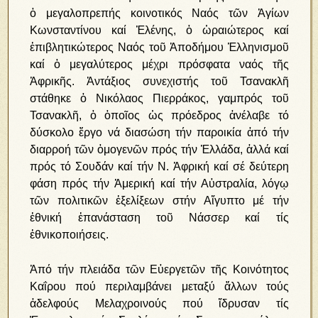
ὁ μεγαλοπρεπής κοινοτικός Ναός τῶν Ἁγίων
Κωνσταντίνου καί Ἑλένης, ὁ ὡραιώτερος καί
ἐπιβλητικώτερος Ναός τοῦ Ἀποδήμου Ἑλληνισμοῦ
καί ὁ μεγαλύτερος μέχρι πρόσφατα ναός τῆς
Ἀφρικῆς. Ἀντάξιος συνεχιστής τοῦ Τσανακλῆ
στάθηκε ὁ Νικόλαος Πιερράκος, γαμπρός τοῦ
Τσανακλῆ, ὁ ὁποῖος ὡς πρόεδρος ἀνέλαβε τό
δύσκολο ἔργο νά διασώση τήν παροικία ἀπό τήν
διαρροή τῶν ὁμογενῶν πρός τήν Ἑλλάδα, ἀλλά καί
πρός τό Σουδάν καί τήν Ν. Ἀφρική καί σέ δεύτερη
φάση πρός τήν Ἀμερική καί τήν Αὐστραλία, λόγῳ
τῶν πολιτικῶν ἐξελίξεων στήν Αἴγυπτο μέ τήν
ἐθνική ἐπανάσταση τοῦ Νάσσερ καί τίς
ἐθνικοποιήσεις.
Ἀπό τήν πλειάδα τῶν Εὐεργετῶν τῆς Κοινότητος
Καΐρου πού περιλαμβάνει μεταξύ ἄλλων τούς
ἀδελφούς Μελαχροινούς πού ἵδρυσαν τίς