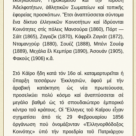
ἐκδηλώσεων, Γηροκομείου καί τήν ἵδρυση
Ἀδελφοτήτων, ἀθλητικῶν Σωματείων καί τοπικῆς
ἐφορείας προσκόπων. Ἔτσι ἀναπτύσσεται σύντομα
ἕνα δίκτυο ἑλληνικῶν Κοινοτήτων καί ἱδρύονται
Κοινότητες στίς πόλεις Μανσούρα (1860), Πόρτ ―
Σάϊτ (1865), Ζαγαζίκ (1870), Κάφρἔλ Ζαγιάτ (1872),
Νταμανχούρ (1880), Σουέζ (1888), Μπένι Σουέφ
(1889), Μεχάλα ἔλ Κεμπίρα (1890), Ἀσουάν (1905),
Φακούς (1906) κ.ἄ.
Στό Κάϊρο ἤδη κατά τόν 16ο αἰ. καταμαρτυρεῖται ἡ
ὕπαρξη τεσσάρων Ἐκκλησιῶν, ἀφοῦ μέ τήν
ἀραβική κατάκτηση ὡς νέα πρωτεύουσα,
προσελκύει πολύ κόσμο καί ἀναπτύσσεται σέ
μεγάλο βαθμό ὡς τό σπουδαιώτερο ἐμπορικό
κέντρο τοῦ κράτους. Οἱ Ἕλληνες τοῦ Καΐρου εἶχαν
σχηματίσει ἀπό τίς 29 Φεβρουαρίου 1856
ὀργάνωση πού ὀνομάζονταν «Ἑλληνορθόδοξος
Κοινότης» ὑπό τήν προεδρία τοῦ Πατριάρχου