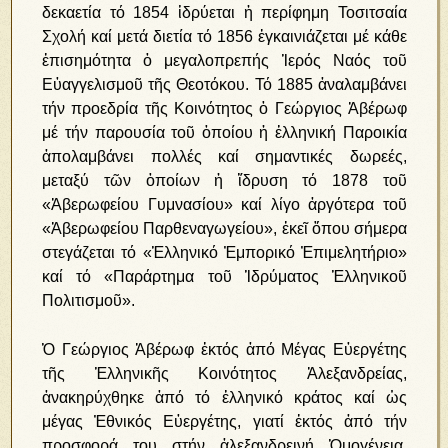
δεκαετία τό 1854 ἱδρύεται ἡ περίφημη Τοσιτσαία
Σχολή καί μετά διετία τό 1856 ἐγκαινιάζεται μέ κάθε
ἐπισημότητα ὁ μεγαλοπρεπής Ἱερός Ναός τοῦ
Εὐαγγελισμοῦ τῆς Θεοτόκου. Τό 1885 ἀναλαμβάνει
τήν προεδρία τῆς Κοινότητος ὁ Γεώργιος Ἀβέρωφ
μέ τήν παρουσία τοῦ ὁποίου ἡ ἑλληνική Παροικία
ἀπολαμβάνει πολλές καί σημαντικές δωρεές,
μεταξύ τῶν ὁποίων ἡ ἵδρυση τό 1878 τοῦ
«Ἀβερωφείου Γυμνασίου» καί λίγο ἀργότερα τοῦ
«Ἀβερωφείου Παρθεναγωγείου», ἐκεῖ ὅπου σήμερα
στεγάζεται τό «Ἑλληνικό Ἐμπορικό Ἐπιμελητήριο»
καί τό «Παράρτημα τοῦ Ἱδρύματος Ἑλληνικοῦ
Πολιτισμοῦ».
Ὁ Γεώργιος Ἀβέρωφ ἐκτός ἀπό Μέγας Εὐεργέτης
τῆς Ἑλληνικῆς Κοινότητος Ἀλεξανδρείας,
ἀνακηρύχθηκε ἀπό τό ἑλληνικό κράτος καί ὡς
μέγας Ἐθνικός Εὐεργέτης, γιατί ἐκτός ἀπό τήν
προσφορά του στήν ἀλεξανδρεινή Ὁμογένεια,