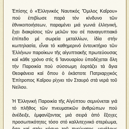
Ἐπίσης ὁ «Ἑλληνικός Ναυτικός Ὅμιλος Καΐρου»
πού ἐπιβίωσε παρά τόν κίνδυνο τῶν
ἐθνικοποιήσεων, παραμένει μιά γωνιά ἑλληνική,
ἔχει διακρίσεις τῶν μελῶν του σέ παναιγυπτιακό
ἐπίπεδο μέ σωρεία μεταλλίων, ἰδία στήν
κωπηλασία, εἶναι τό καθημερινό ἐντευκτήριο τῶν
Ἑλλήνων παροίκων τῆς αἰγυπτιακῆς πρωτεύουσας
καί κάθε χρόνο στίς 6 Ἰανουαρίου ὑποδέχεται ὅλη
τήν Παροικία πού σύσσωμη ἑορτάζει τά ἅγια
Θεοφάνεια καί ὅπου ὁ ἑκάστοτε Πατριαρχικός
Ἐπίτροπος Καΐρου ρίχνει τόν Σταυρό στά νερά τοῦ
Νείλου.
Ἡ Ἑλληνική Παροικία τῆς Αἰγύπτου σεμνύνεται γιά
τό πλῆθος τῶν πνευματικῶν ἀνθρώπων πού
ἀνέδειξε, ἐμφανίζοντας μιά σειρά ἀπό ἔξοχες
προσωπικότητες τόσο στό καλλιτεχνικό στερέωμα,
ὅσο καί στόν κόσμο τοῦ πνεύματος, μεγάλους