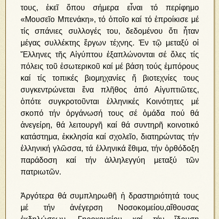
τους, ἐκεῖ ὅπου σήμερα εἶναι τό περίφημο
«Μουσεῖο Μπενάκη», τό ὁποῖο καί τό ἐπροίκισε μέ
τίς σπάνιες συλλογές του, δεδομένου ὅτι ἦταν
μέγας συλλέκτης ἔργων τέχνης. Ἐν τῷ μεταξύ οἱ
Ἕλληνες τῆς Αἰγύπτου ἐξαπλώνονται σέ ὅλες τίς
πόλεις τοῦ ἐσωτερικοῦ καί μέ βάση τούς ἐμπόρους
καί τίς τοπικές βιομηχανίες ἤ βιοτεχνίες τους
συγκεντρώνεται ἕνα πλῆθος ἀπό Αἰγυπτιῶτες,
ὁπότε συγκροτοῦνται ἑλληνικές Κοινότητες μέ
σκοπό τήν ὀργάνωσή τους σέ ὁμάδα πού θά
ἀνεγείρη, θά λειτουργῆ καί θά συντηρῆ κοινοτικό
κατάστημα, ἐκκλησία καί σχολεῖο, διατηρώντας τήν
ἑλληνική γλῶσσα, τά ἑλληνικά ἔθιμα, τήν ὀρθόδοξη
παράδοση καί τήν ἀλληλεγγύη μεταξύ τῶν
πατριωτῶν.
Ἀργότερα θά συμπληρωθῆ ἡ δραστηριότητά τους
μέ τήν ἀνέγερση Νοσοκομείου,αἴθουσας