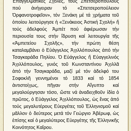
Ἐπαγγελματικές Σχολές, τούς Σπετσεροπούλους
πού ἀνήγειραν τό «Σπετσεροπούλειον
Ὀρφανοτροφεῖον», τόν Ξενάκη μέ τά χρήματα τοῦ
ὁποίου λειτούργησε ἡ «Ξενάκειος Ἀστική Σχολή» ἤ
τούς ἀδελφούς Ἀμπέτ πού ἀφιέρωσαν τήν
περιουσία τους στήν ἵδρυση καί λειτουργία τῆς
«Ἀμπετείου Σχολῆς», τήν πρώτη θέση
καταλαμβάνει ὁ Εὐάγγελος Ἀχιλλόπουλος ἀπό τήν
Τσαγκαράδα Πηλίου. Ὁ Εὐάγγελος ἤ Εὐαγγελινός
Ἀχιλλόπουλος, γυιός τοῦ Κωνσταντίνου Ἀχιλλᾶ
ἀπό τήν Τσαγκαράδα, μαζί μέ τόν ἀδελφό του
Σοφοκλῆ γεννημένοι τό 1833 καί τό 1854
ἀντιστοίχως, πῆγαν στήν Αἴγυπτο καί
μεγαλούργησαν τόσο, ὥστε νά ἀναδειχθοῦν ἰδία ὁ
πρῶτος, ὁ Εὐάγγελος Ἀχιλλόπουλος, ὡς ἕνας ἀπό
τούς μεγαλυτέρους Εὐεργέτες τοῦ Ἑλληνισμοῦ καί
μᾶλλον ὁ δεύτερος μετά τόν Γεώργιο Ἀβέρωφ, ὡς
ἐπίσης καί ὁ μεγαλύτερος Εὐεργέτης τῆς Ἑλληνικῆς
Κοινότητος Καΐρου.