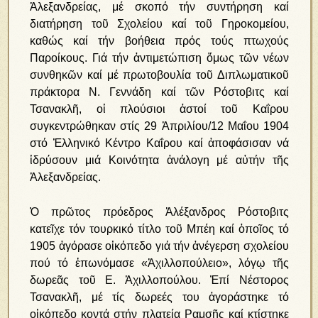
Ἀλεξανδρείας, μέ σκοπό τήν συντήρηση καί
διατήρηση τοῦ Σχολείου καί τοῦ Γηροκομείου,
καθώς καί τήν βοήθεια πρός τούς πτωχούς
Παροίκους. Γιά τήν ἀντιμετώπιση ὅμως τῶν νέων
συνθηκῶν καί μέ πρωτοβουλία τοῦ Διπλωματικοῦ
πράκτορα Ν. Γεννάδη καί τῶν Ρόστοβιτς καί
Τσανακλῆ, οἱ πλούσιοι ἀστοί τοῦ Καΐρου
συγκεντρώθηκαν στίς 29 Ἀπριλίου/12 Μαΐου 1904
στό Ἑλληνικό Κέντρο Καΐρου καί ἀποφάσισαν νά
ἱδρύσουν μιά Κοινότητα ἀνάλογη μέ αὐτήν τῆς
Ἀλεξανδρείας.
Ὁ πρῶτος πρόεδρος Ἀλέξανδρος Ρόστοβιτς
κατεῖχε τόν τουρκικό τίτλο τοῦ Μπέη καί ὁποῖος τό
1905 ἀγόρασε οἰκόπεδο γιά τήν ἀνέγερση σχολείου
πού τό ἐπωνόμασε «Ἀχιλλοπούλειο», λόγῳ τῆς
δωρεᾶς τοῦ Ε. Ἀχιλλοπούλου. Ἐπί Νέστορος
Τσανακλῆ, μέ τίς δωρεές του ἀγοράστηκε τό
οἰκόπεδο κοντά στήν πλατεία Ραμσῆς καί κτίστηκε