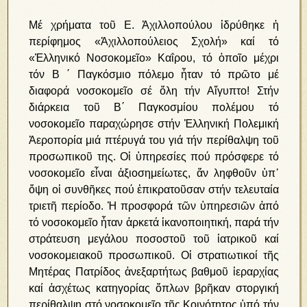
Μέ χρήματα τοῦ Ε. Ἀχιλλοπούλου ἱδρύθηκε ἡ
περίφημος «Ἀχιλλοπούλειος Σχολή» καί τό
«Ἑλληνικό Νοσοκομεῖο» Καΐρου, τό ὁποῖο μέχρι
τόν Β ΄ Παγκόσμιο πόλεμο ἦταν τό πρῶτο μέ
διαφορά νοσοκομεῖο σέ ὅλη τήν Αἴγυπτο! Στήν
διάρκεια τοῦ Β΄ Παγκοσμίου πολέμου τό
νοσοκομεῖο παραχώρησε στήν Ἑλληνική Πολεμική
Ἀεροπορία μιά πτέρυγά του γιά τήν περίθαλψη τοῦ
προσωπικοῦ της. Οἱ ὑπηρεσίες πού πρόσφερε τό
νοσοκομεῖο εἶναι ἀξιοσημείωτες, ἄν ληφθοῦν ὑπ᾿
ὄψη οἱ συνθῆκες πού ἐπικρατοῦσαν στήν τελευταία
τριετῆ περίοδο. Ἡ προσφορά τῶν ὑπηρεσιῶν ἀπό
τό νοσοκομεῖο ἦταν ἀρκετά ἱκανοποιητική, παρά τήν
στράτευση μεγάλου ποσοστοῦ τοῦ ἰατρικοῦ καί
νοσοκομειακοῦ προσωπικοῦ. Οἱ στρατιωτικοί τῆς
Μητέρας Πατρίδος ἀνεξαρτήτως βαθμοῦ ἱεραρχίας
καί ἀσχέτως κατηγορίας ὅπλων βρῆκαν στοργική
περίθαλψη στό νοσοκομεῖο τῆς Κοινότητος ὑπό τήν