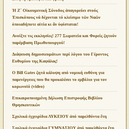
Ἡ Ζ΄ Οἰκουμενική Σύνοδος ἀπαγορεύει στούς
Ἐπισκόπους νά δέχονται τό κλείσιμο τῶν Ναῶν
ὁποιαδήποτε αἰτία κι ἄν ὑφίσταται!
Ανoίξτε τις εκκλησίες! 277 Σωματεία και Φορείς ζητούν
παρέμβαση Πρωθυπουργού!
Διάψευση δημοσιευμάτων περί λόγου του Γέροντος
Ευθυμίου της Καψάλας!
O Bill Gates ζητά κάλυψη από νομική ευθύνη για
παρενέργειες που θα προκαλέσει το εμβόλιο για τον
κορωνοϊό (video)
Επικαιροποιημένη Δήλωση Επιστροφής Βιβλίου
Θρησκευτικών
Σχολικά ἐγχειρίδια ΛΥΚΕΙΟΥ ἀπό παρελθόντα ἔτη
Σχολικά ἐγχειρίδια ΓΥΜΝΑΣΙΟΥ ἀπό παρελθόντα ἔτη