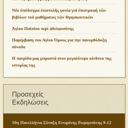
Νέο ὑπόδειγμα ἐπιστολῆς γονέα γιά ἐπιστροφή τῶν
βιβλίων τοῦ μαθήματος τῶν Θρησκευτικῶν
Ἁγίου Παϊσίου περὶ ἀδελφοσύνης
Παρέμβαση του Αγίου Όρους για την πανορθόδοξη
σύνοδο
Η πατρίδα μας μπροστά στον μεγαλύτερο κίνδυνο της
ιστορίας της
Προσεχείς
Εκδηλώσεις
10η Πανελλήνια Σύναξη Ενωμένης Ρωμηοσύνης 9-12