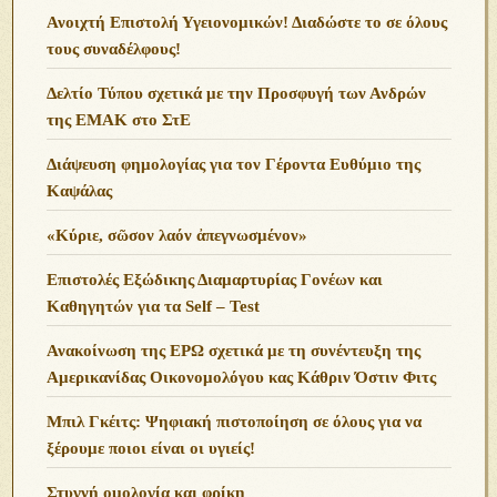
Ανοιχτή Επιστολή Υγειονομικών! Διαδώστε το σε όλους
τους συναδέλφους!
Δελτίο Τύπου σχετικά με την Προσφυγή των Ανδρών
της ΕΜΑΚ στο ΣτΕ
Διάψευση φημολογίας για τον Γέροντα Ευθύμιο της
Καψάλας
«Κύριε, σῶσον λαόν ἀπεγνωσμένον»
Επιστολές Εξώδικης Διαμαρτυρίας Γονέων και
Καθηγητών για τα Self – Test
Ανακοίνωση της ΕΡΩ σχετικά με τη συνέντευξη της
Αμερικανίδας Οικονομολόγου κας Κάθριν Όστιν Φιτς
Μπιλ Γκέιτς: Ψηφιακή πιστοποίηση σε όλους για να
ξέρουμε ποιοι είναι οι υγιείς!
Στυγνή ομολογία και φρίκη