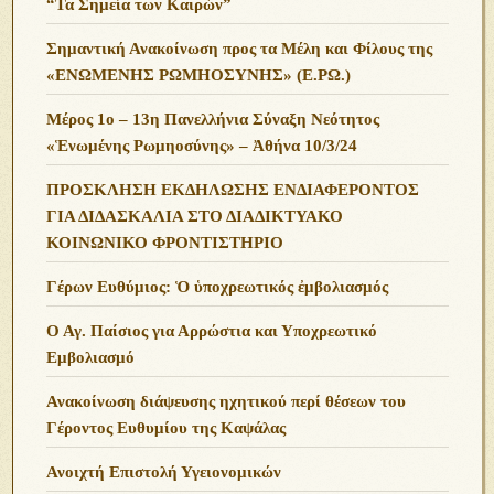
“Τα Σημεία των Καιρών”
Σημαντική Ανακοίνωση προς τα Μέλη και Φίλους της
«ΕΝΩΜΕΝΗΣ ΡΩΜΗΟΣΥΝΗΣ» (Ε.ΡΩ.)
Μέρος 1ο – 13η Πανελλήνια Σύναξη Νεότητος
«Ἑνωμένης Ρωμηοσύνης» – Ἀθήνα 10/3/24
ΠΡΟΣΚΛΗΣΗ ΕΚΔΗΛΩΣΗΣ ΕΝΔΙΑΦΕΡΟΝΤΟΣ
ΓΙΑ ΔΙΔΑΣΚΑΛΙΑ ΣΤΟ ΔΙΑΔΙΚΤΥΑΚΟ
ΚΟΙΝΩΝΙΚΟ ΦΡΟΝΤΙΣΤΗΡΙΟ
Γέρων Ευθύμιος: Ὁ ὑποχρεωτικός ἐμβολιασμός
Ο Αγ. Παίσιος για Αρρώστια και Υποχρεωτικό
Εμβολιασμό
Ανακοίνωση διάψευσης ηχητικού περί θέσεων του
Γέροντος Ευθυμίου της Καψάλας
Ανοιχτή Επιστολή Υγειονομικών