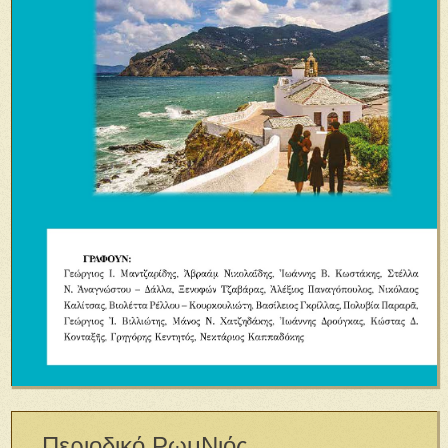
Περιοδικό ΡωμΝιός