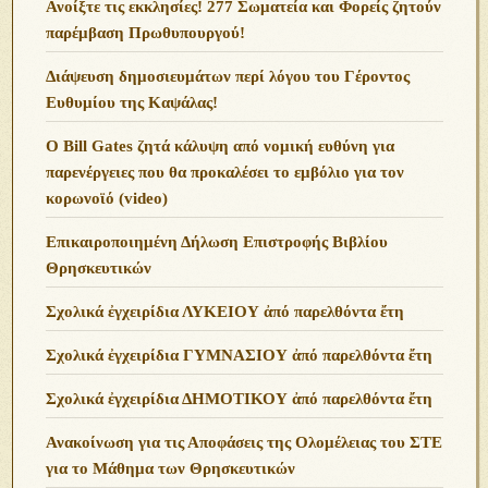
Ανoίξτε τις εκκλησίες! 277 Σωματεία και Φορείς ζητούν
παρέμβαση Πρωθυπουργού!
Διάψευση δημοσιευμάτων περί λόγου του Γέροντος
Ευθυμίου της Καψάλας!
O Bill Gates ζητά κάλυψη από νομική ευθύνη για
παρενέργειες που θα προκαλέσει το εμβόλιο για τον
κορωνοϊό (video)
Επικαιροποιημένη Δήλωση Επιστροφής Βιβλίου
Θρησκευτικών
Σχολικά ἐγχειρίδια ΛΥΚΕΙΟΥ ἀπό παρελθόντα ἔτη
Σχολικά ἐγχειρίδια ΓΥΜΝΑΣΙΟΥ ἀπό παρελθόντα ἔτη
Σχολικά ἐγχειρίδια ΔΗΜΟΤΙΚΟΥ ἀπό παρελθόντα ἔτη
Ανακοίνωση για τις Αποφάσεις της Ολομέλειας του ΣΤΕ
για το Μάθημα των Θρησκευτικών