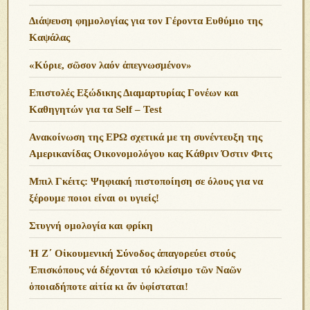
Διάψευση φημολογίας για τον Γέροντα Ευθύμιο της
Καψάλας
«Κύριε, σῶσον λαόν ἀπεγνωσμένον»
Επιστολές Εξώδικης Διαμαρτυρίας Γονέων και
Καθηγητών για τα Self – Test
Ανακοίνωση της ΕΡΩ σχετικά με τη συνέντευξη της
Αμερικανίδας Οικονομολόγου κας Κάθριν Όστιν Φιτς
Μπιλ Γκέιτς: Ψηφιακή πιστοποίηση σε όλους για να
ξέρουμε ποιοι είναι οι υγιείς!
Στυγνή ομολογία και φρίκη
Ἡ Ζ΄ Οἰκουμενική Σύνοδος ἀπαγορεύει στούς
Ἐπισκόπους νά δέχονται τό κλείσιμο τῶν Ναῶν
ὁποιαδήποτε αἰτία κι ἄν ὑφίσταται!