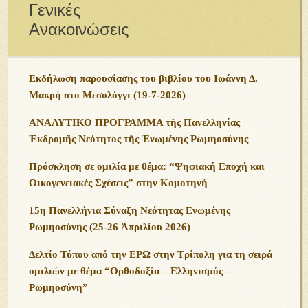
Γενικές
Ανακοινώσεις
Εκδήλωση παρουσίασης του βιβλίου του Ιωάννη Δ.
Μακρή στο Μεσολόγγι (19-7-2026)
ΑΝΑΛΥΤΙΚΟ ΠΡΟΓΡΑΜΜΑ τῆς Πανελληνίας
Ἐκδρομῆς Νεότητος τῆς Ἑνωμένης Ρωμηοσύνης
Πρόσκληση σε ομιλία με θέμα: “Ψηφιακή Εποχή και
Οικογενειακές Σχέσεις” στην Κομοτηνή
15η Πανελλήνια Σύναξη Νεότητας Ενωμένης
Ρωμηοσύνης (25-26 Ἀπριλίου 2026)
Δελτίο Τύπου από την ΕΡΩ στην Τρίπολη για τη σειρά
ομιλιών με θέμα “Ορθοδοξία – Ελληνισμός –
Ρωμηοσύνη”