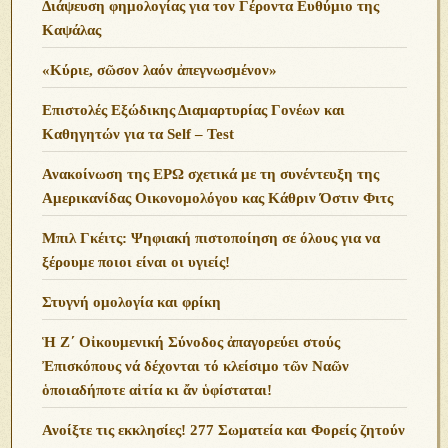
Διάψευση φημολογίας για τον Γέροντα Ευθύμιο της
Καψάλας
«Κύριε, σῶσον λαόν ἀπεγνωσμένον»
Επιστολές Εξώδικης Διαμαρτυρίας Γονέων και
Καθηγητών για τα Self – Test
Ανακοίνωση της ΕΡΩ σχετικά με τη συνέντευξη της
Αμερικανίδας Οικονομολόγου κας Κάθριν Όστιν Φιτς
Μπιλ Γκέιτς: Ψηφιακή πιστοποίηση σε όλους για να
ξέρουμε ποιοι είναι οι υγιείς!
Στυγνή ομολογία και φρίκη
Ἡ Ζ΄ Οἰκουμενική Σύνοδος ἀπαγορεύει στούς
Ἐπισκόπους νά δέχονται τό κλείσιμο τῶν Ναῶν
ὁποιαδήποτε αἰτία κι ἄν ὑφίσταται!
Ανoίξτε τις εκκλησίες! 277 Σωματεία και Φορείς ζητούν