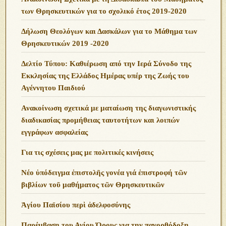
των Θρησκευτικών για το σχολικό έτος 2019-2020
Δήλωση Θεολόγων και Δασκάλων για το Μάθημα των
Θρησκευτικών 2019 -2020
Δελτίο Τύπου: Καθιέρωση από την Ιερά Σύνοδο της
Εκκλησίας της Ελλάδος Ημέρας υπέρ της Ζωής του
Αγέννητου Παιδιού
Ανακοίνωση σχετικά με ματαίωση της διαγωνιστικής
διαδικασίας προμήθειας ταυτοτήτων και λοιπών
εγγράφων ασφαλείας
Για τις σχέσεις μας με πολιτικές κινήσεις
Νέο ὑπόδειγμα ἐπιστολῆς γονέα γιά ἐπιστροφή τῶν
βιβλίων τοῦ μαθήματος τῶν Θρησκευτικῶν
Ἁγίου Παϊσίου περὶ ἀδελφοσύνης
Παρέμβαση του Αγίου Όρους για την πανορθόδοξη