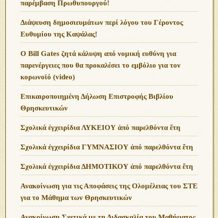
παρέμβαση Πρωθυπουργού!
Διάψευση δημοσιευμάτων περί λόγου του Γέροντος
Ευθυμίου της Καψάλας!
O Bill Gates ζητά κάλυψη από νομική ευθύνη για
παρενέργειες που θα προκαλέσει το εμβόλιο για τον
κορωνοϊό (video)
Επικαιροποιημένη Δήλωση Επιστροφής Βιβλίου
Θρησκευτικών
Σχολικά ἐγχειρίδια ΛΥΚΕΙΟΥ ἀπό παρελθόντα ἔτη
Σχολικά ἐγχειρίδια ΓΥΜΝΑΣΙΟΥ ἀπό παρελθόντα ἔτη
Σχολικά ἐγχειρίδια ΔΗΜΟΤΙΚΟΥ ἀπό παρελθόντα ἔτη
Ανακοίνωση για τις Αποφάσεις της Ολομέλειας του ΣΤΕ
για το Μάθημα των Θρησκευτικών
Ανακοίνωση Σχετικά με τη Διδασκαλία του Μαθήματος