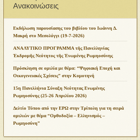
Ανακοινώσεις
Εκδήλωση παρουσίασης του βιβλίου του Ιωάννη Δ.
Μακρή στο Μεσολόγγι (19-7-2026)
ΑΝΑΛΥΤΙΚΟ ΠΡΟΓΡΑΜΜΑ τῆς Πανελληνίας
Ἐκδρομῆς Νεότητος τῆς Ἑνωμένης Ρωμηοσύνης
Πρόσκληση σε ομιλία με θέμα: “Ψηφιακή Εποχή και
Οικογενειακές Σχέσεις” στην Κομοτηνή
15η Πανελλήνια Σύναξη Νεότητας Ενωμένης
Ρωμηοσύνης (25-26 Ἀπριλίου 2026)
Δελτίο Τύπου από την ΕΡΩ στην Τρίπολη για τη σειρά
ομιλιών με θέμα “Ορθοδοξία – Ελληνισμός –
Ρωμηοσύνη”