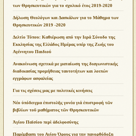
των Θρησκευτικών για το σχολικό έτος 2019-2020
Δήλωση Θεολόγων και Δασκάλων για το Μάθημα των
Θρησκευτικών 2019 -2020
Δελτίο Τύπου: Καθιέρωση από την Ιερά Σύνοδο της
Εκκλησίας της Ελλάδος Ημέρας υπέρ της Ζωής του
Αγέννητου Παιδιού
Ανακοίνωση σχετικά με ματαίωση της διαγωνιστικής
διαδικασίας προμήθειας ταυτοτήτων και λοιπών
εγγράφων ασφαλείας
Για τις σχέσεις μας με πολιτικές κινήσεις
Νέο ὑπόδειγμα ἐπιστολῆς γονέα γιά ἐπιστροφή τῶν
βιβλίων τοῦ μαθήματος τῶν Θρησκευτικῶν
Ἁγίου Παϊσίου περὶ ἀδελφοσύνης
Παρέμβαση του Αγίου Όρους για την πανορθόδοξη