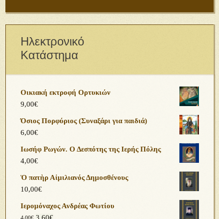
Ηλεκτρονικό
Κατάστημα
Οικιακή εκτροφή Ορτυκιών
9,00
€
Όσιος Πορφύριος (Συναξάρι για παιδιά)
6,00
€
Ιωσήφ Ρωγών. Ο Δεσπότης της Ιερής Πόλης
4,00
€
Ὁ πατὴρ Αἰμιλιανός Δημοσθένους
10,00
€
Ιερομόναχος Ανδρέας Φωτίου
3,60
€
4,00
€