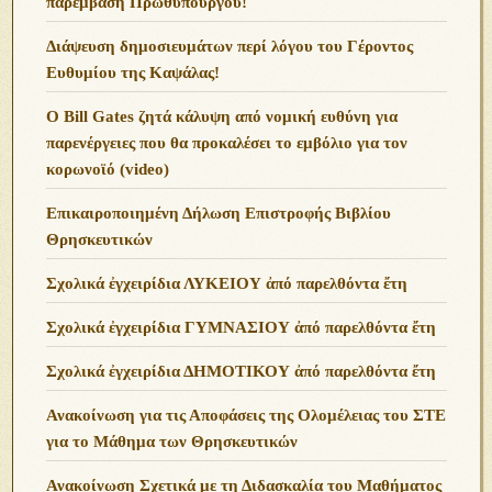
παρέμβαση Πρωθυπουργού!
Διάψευση δημοσιευμάτων περί λόγου του Γέροντος
Ευθυμίου της Καψάλας!
O Bill Gates ζητά κάλυψη από νομική ευθύνη για
παρενέργειες που θα προκαλέσει το εμβόλιο για τον
κορωνοϊό (video)
Επικαιροποιημένη Δήλωση Επιστροφής Βιβλίου
Θρησκευτικών
Σχολικά ἐγχειρίδια ΛΥΚΕΙΟΥ ἀπό παρελθόντα ἔτη
Σχολικά ἐγχειρίδια ΓΥΜΝΑΣΙΟΥ ἀπό παρελθόντα ἔτη
Σχολικά ἐγχειρίδια ΔΗΜΟΤΙΚΟΥ ἀπό παρελθόντα ἔτη
Ανακοίνωση για τις Αποφάσεις της Ολομέλειας του ΣΤΕ
για το Μάθημα των Θρησκευτικών
Ανακοίνωση Σχετικά με τη Διδασκαλία του Μαθήματος