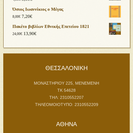
Όσιος Ιωαννίκιος ο Μέγας
7,20
€
8,00
€
Πακέτο βιβλίων Εθνικής Επετείου 1821
13,90
€
24,00
€
ΘΕΣΣΑΛΟΝΙΚΗ
ΜΟΝΑΣΤΗΡΙΟΥ 225, ΜΕΝΕΜΕΝΗ
ΤΚ 54628
ΤΗΛ: 2310552207
ΤΗΛΕΟΜΟΙΟΤΥΠΟ: 2310552209
ΑΘΗΝΑ