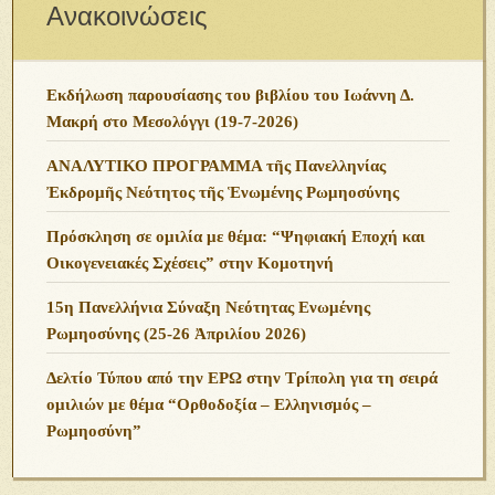
Ανακοινώσεις
Εκδήλωση παρουσίασης του βιβλίου του Ιωάννη Δ.
Μακρή στο Μεσολόγγι (19-7-2026)
ΑΝΑΛΥΤΙΚΟ ΠΡΟΓΡΑΜΜΑ τῆς Πανελληνίας
Ἐκδρομῆς Νεότητος τῆς Ἑνωμένης Ρωμηοσύνης
Πρόσκληση σε ομιλία με θέμα: “Ψηφιακή Εποχή και
Οικογενειακές Σχέσεις” στην Κομοτηνή
15η Πανελλήνια Σύναξη Νεότητας Ενωμένης
Ρωμηοσύνης (25-26 Ἀπριλίου 2026)
Δελτίο Τύπου από την ΕΡΩ στην Τρίπολη για τη σειρά
ομιλιών με θέμα “Ορθοδοξία – Ελληνισμός –
Ρωμηοσύνη”