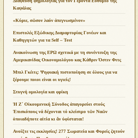
Διάψευση φημολογίας για τον Γέροντα Ευθύμιο της
Καψάλας
«Κύριε, σῶσον λαόν ἀπεγνωσμένον»
Επιστολές Εξώδικης Διαμαρτυρίας Γονέων και
Καθηγητών για τα Self – Test
Ανακοίνωση της ΕΡΩ σχετικά με τη συνέντευξη της
Αμερικανίδας Οικονομολόγου κας Κάθριν Όστιν Φιτς
Μπιλ Γκέιτς: Ψηφιακή πιστοποίηση σε όλους για να
ξέρουμε ποιοι είναι οι υγιείς!
Στυγνή ομολογία και φρίκη
Ἡ Ζ΄ Οἰκουμενική Σύνοδος ἀπαγορεύει στούς
Ἐπισκόπους νά δέχονται τό κλείσιμο τῶν Ναῶν
ὁποιαδήποτε αἰτία κι ἄν ὑφίσταται!
Ανoίξτε τις εκκλησίες! 277 Σωματεία και Φορείς ζητούν