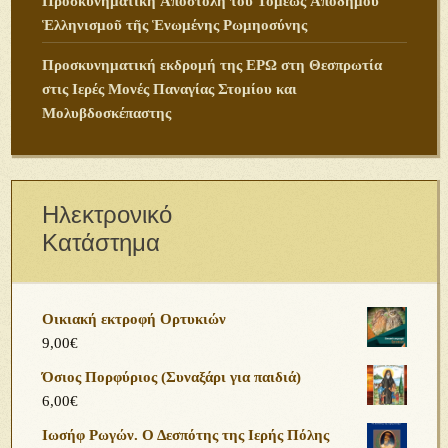
Προσκυνηματικὴ Ἀποστολὴ τοῦ Τομέως Ἀποδήμου
Ἑλληνισμοῦ τῆς Ἑνωμένης Ρωμηοσύνης
Προσκυνηματική εκδρομή της ΕΡΩ στη Θεσπρωτία
στις Ιερές Μονές Παναγίας Στομίου και
Μολυβδοσκέπαστης
Ηλεκτρονικό
Κατάστημα
Οικιακή εκτροφή Ορτυκιών
9,00
€
Όσιος Πορφύριος (Συναξάρι για παιδιά)
6,00
€
Ιωσήφ Ρωγών. Ο Δεσπότης της Ιερής Πόλης