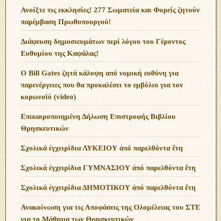
Ανoίξτε τις εκκλησίες! 277 Σωματεία και Φορείς ζητούν
παρέμβαση Πρωθυπουργού!
Διάψευση δημοσιευμάτων περί λόγου του Γέροντος
Ευθυμίου της Καψάλας!
O Bill Gates ζητά κάλυψη από νομική ευθύνη για
παρενέργειες που θα προκαλέσει το εμβόλιο για τον
κορωνοϊό (video)
Επικαιροποιημένη Δήλωση Επιστροφής Βιβλίου
Θρησκευτικών
Σχολικά ἐγχειρίδια ΛΥΚΕΙΟΥ ἀπό παρελθόντα ἔτη
Σχολικά ἐγχειρίδια ΓΥΜΝΑΣΙΟΥ ἀπό παρελθόντα ἔτη
Σχολικά ἐγχειρίδια ΔΗΜΟΤΙΚΟΥ ἀπό παρελθόντα ἔτη
Ανακοίνωση για τις Αποφάσεις της Ολομέλειας του ΣΤΕ
για το Μάθημα των Θρησκευτικών