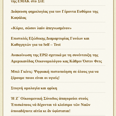
της ΕΜΑΚ στο ΣτΕ
Διάψευση φημολογίας για τον Γέροντα Ευθύμιο της
Καψάλας
«Κύριε, σῶσον λαόν ἀπεγνωσμένον»
Επιστολές Εξώδικης Διαμαρτυρίας Γονέων και
Καθηγητών για τα Self – Test
Ανακοίνωση της ΕΡΩ σχετικά με τη συνέντευξη της
Αμερικανίδας Οικονομολόγου κας Κάθριν Όστιν Φιτς
Μπιλ Γκέιτς: Ψηφιακή πιστοποίηση σε όλους για να
ξέρουμε ποιοι είναι οι υγιείς!
Στυγνή ομολογία και φρίκη
Ἡ Ζ΄ Οἰκουμενική Σύνοδος ἀπαγορεύει στούς
Ἐπισκόπους νά δέχονται τό κλείσιμο τῶν Ναῶν
ὁποιαδήποτε αἰτία κι ἄν ὑφίσταται!