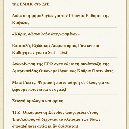
της ΕΜΑΚ στο ΣτΕ
Διάψευση φημολογίας για τον Γέροντα Ευθύμιο της
Καψάλας
«Κύριε, σῶσον λαόν ἀπεγνωσμένον»
Επιστολές Εξώδικης Διαμαρτυρίας Γονέων και
Καθηγητών για τα Self – Test
Ανακοίνωση της ΕΡΩ σχετικά με τη συνέντευξη της
Αμερικανίδας Οικονομολόγου κας Κάθριν Όστιν Φιτς
Μπιλ Γκέιτς: Ψηφιακή πιστοποίηση σε όλους για να
ξέρουμε ποιοι είναι οι υγιείς!
Στυγνή ομολογία και φρίκη
Ἡ Ζ΄ Οἰκουμενική Σύνοδος ἀπαγορεύει στούς
Ἐπισκόπους νά δέχονται τό κλείσιμο τῶν Ναῶν
ὁποιαδήποτε αἰτία κι ἄν ὑφίσταται!