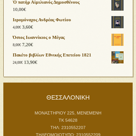
Ὁ πατὴρ Αἰμιλιανός Δημοσθένους
10,00
€
Ιερομόναχος Ανδρέας Φωτίου
3,60
€
4,00
€
Όσιος Ιωαννίκιος ο Μέγας
7,20
€
8,00
€
Πακέτο βιβλίων Εθνικής Επετείου 1821
13,90
€
24,00
€
ΘΕΣΣΑΛΟΝΙΚΗ
ΜΟΝΑΣΤΗΡΙΟΥ 225, ΜΕΝΕΜΕΝΗ
ΤΚ 54628
ΤΗΛ: 2310552207
ΤΗΛΕΟΜΟΙΟΤΥΠΟ: 2310552209