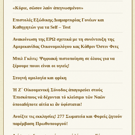
«Κύριε, σῶσον λαόν ἀπεγνωσμένον»
Επιστολές Εξώδικης Διαμαρτυρίας Γονέων και
Καθηγητών για τα Self – Test
Ανακοίνωση της ΕΡΩ σχετικά με τη συνέντευξη της
Αμερικανίδας Οικονομολόγου κας Κάθριν Όστιν Φιτς
Μπιλ Γκέιτς: Ψηφιακή πιστοποίηση σε όλους για να
ξέρουμε ποιοι είναι οι υγιείς!
Στυγνή ομολογία και φρίκη
Ἡ Ζ΄ Οἰκουμενική Σύνοδος ἀπαγορεύει στούς
Ἐπισκόπους νά δέχονται τό κλείσιμο τῶν Ναῶν
ὁποιαδήποτε αἰτία κι ἄν ὑφίσταται!
Ανoίξτε τις εκκλησίες! 277 Σωματεία και Φορείς ζητούν
παρέμβαση Πρωθυπουργού!