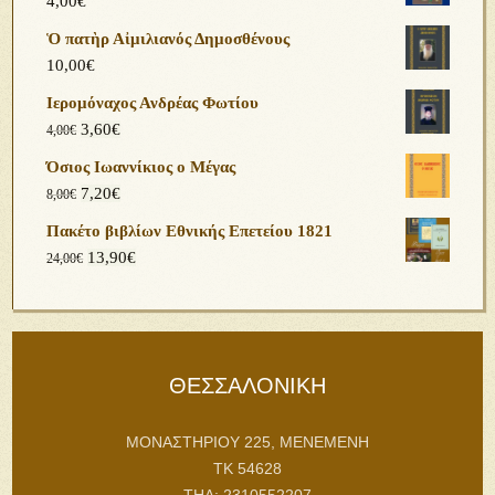
4,00
€
Ὁ πατὴρ Αἰμιλιανός Δημοσθένους
10,00
€
Ιερομόναχος Ανδρέας Φωτίου
3,60
€
4,00
€
Όσιος Ιωαννίκιος ο Μέγας
7,20
€
8,00
€
Πακέτο βιβλίων Εθνικής Επετείου 1821
13,90
€
24,00
€
ΘΕΣΣΑΛΟΝΙΚΗ
ΜΟΝΑΣΤΗΡΙΟΥ 225, ΜΕΝΕΜΕΝΗ
ΤΚ 54628