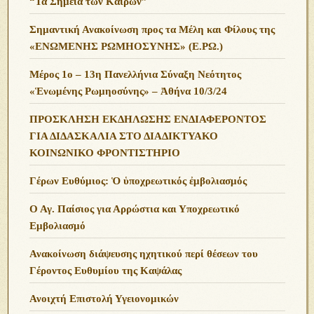
“Τα Σημεία των Καιρών”
Σημαντική Ανακοίνωση προς τα Μέλη και Φίλους της
«ΕΝΩΜΕΝΗΣ ΡΩΜΗΟΣΥΝΗΣ» (Ε.ΡΩ.)
Μέρος 1ο – 13η Πανελλήνια Σύναξη Νεότητος
«Ἑνωμένης Ρωμηοσύνης» – Ἀθήνα 10/3/24
ΠΡΟΣΚΛΗΣΗ ΕΚΔΗΛΩΣΗΣ ΕΝΔΙΑΦΕΡΟΝΤΟΣ
ΓΙΑ ΔΙΔΑΣΚΑΛΙΑ ΣΤΟ ΔΙΑΔΙΚΤΥΑΚΟ
ΚΟΙΝΩΝΙΚΟ ΦΡΟΝΤΙΣΤΗΡΙΟ
Γέρων Ευθύμιος: Ὁ ὑποχρεωτικός ἐμβολιασμός
Ο Αγ. Παίσιος για Αρρώστια και Υποχρεωτικό
Εμβολιασμό
Ανακοίνωση διάψευσης ηχητικού περί θέσεων του
Γέροντος Ευθυμίου της Καψάλας
Ανοιχτή Επιστολή Υγειονομικών