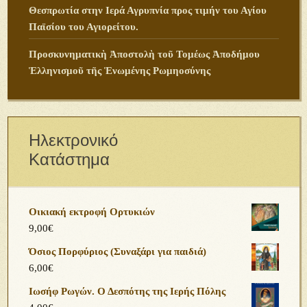
Θεσπρωτία στην Ιερά Αγρυπνία προς τιμήν του Αγίου
Παϊσίου του Αγιορείτου.
Προσκυνηματικὴ Ἀποστολὴ τοῦ Τομέως Ἀποδήμου
Ἑλληνισμοῦ τῆς Ἑνωμένης Ρωμηοσύνης
Ηλεκτρονικό
Κατάστημα
Οικιακή εκτροφή Ορτυκιών
9,00
€
Όσιος Πορφύριος (Συναξάρι για παιδιά)
6,00
€
Ιωσήφ Ρωγών. Ο Δεσπότης της Ιερής Πόλης