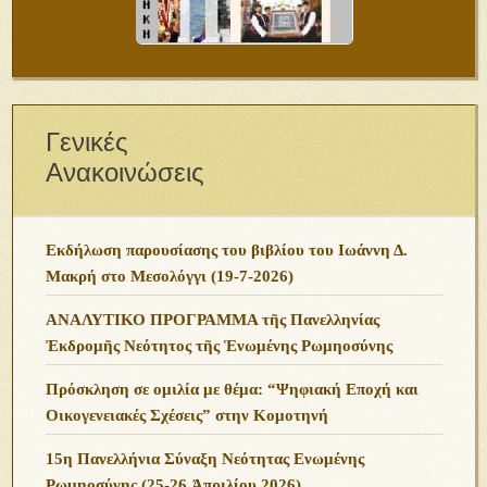
Γενικές
Ανακοινώσεις
Εκδήλωση παρουσίασης του βιβλίου του Ιωάννη Δ.
Μακρή στο Μεσολόγγι (19-7-2026)
ΑΝΑΛΥΤΙΚΟ ΠΡΟΓΡΑΜΜΑ τῆς Πανελληνίας
Ἐκδρομῆς Νεότητος τῆς Ἑνωμένης Ρωμηοσύνης
Πρόσκληση σε ομιλία με θέμα: “Ψηφιακή Εποχή και
Οικογενειακές Σχέσεις” στην Κομοτηνή
15η Πανελλήνια Σύναξη Νεότητας Ενωμένης
Ρωμηοσύνης (25-26 Ἀπριλίου 2026)