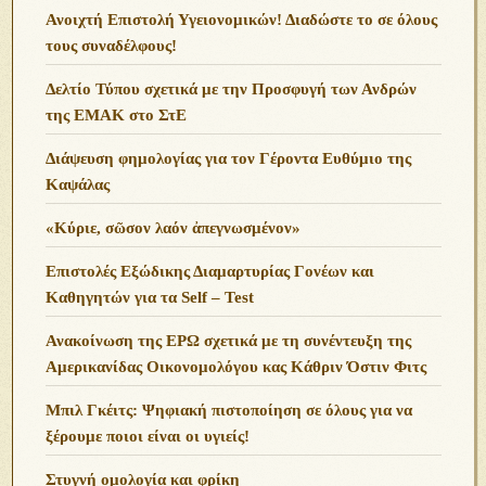
Ανοιχτή Επιστολή Υγειονομικών! Διαδώστε το σε όλους
τους συναδέλφους!
Δελτίο Τύπου σχετικά με την Προσφυγή των Ανδρών
της ΕΜΑΚ στο ΣτΕ
Διάψευση φημολογίας για τον Γέροντα Ευθύμιο της
Καψάλας
«Κύριε, σῶσον λαόν ἀπεγνωσμένον»
Επιστολές Εξώδικης Διαμαρτυρίας Γονέων και
Καθηγητών για τα Self – Test
Ανακοίνωση της ΕΡΩ σχετικά με τη συνέντευξη της
Αμερικανίδας Οικονομολόγου κας Κάθριν Όστιν Φιτς
Μπιλ Γκέιτς: Ψηφιακή πιστοποίηση σε όλους για να
ξέρουμε ποιοι είναι οι υγιείς!
Στυγνή ομολογία και φρίκη