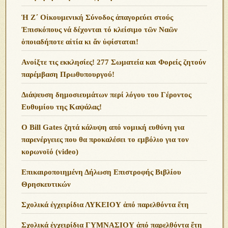
Ἡ Ζ΄ Οἰκουμενική Σύνοδος ἀπαγορεύει στούς
Ἐπισκόπους νά δέχονται τό κλείσιμο τῶν Ναῶν
ὁποιαδήποτε αἰτία κι ἄν ὑφίσταται!
Ανoίξτε τις εκκλησίες! 277 Σωματεία και Φορείς ζητούν
παρέμβαση Πρωθυπουργού!
Διάψευση δημοσιευμάτων περί λόγου του Γέροντος
Ευθυμίου της Καψάλας!
O Bill Gates ζητά κάλυψη από νομική ευθύνη για
παρενέργειες που θα προκαλέσει το εμβόλιο για τον
κορωνοϊό (video)
Επικαιροποιημένη Δήλωση Επιστροφής Βιβλίου
Θρησκευτικών
Σχολικά ἐγχειρίδια ΛΥΚΕΙΟΥ ἀπό παρελθόντα ἔτη
Σχολικά ἐγχειρίδια ΓΥΜΝΑΣΙΟΥ ἀπό παρελθόντα ἔτη