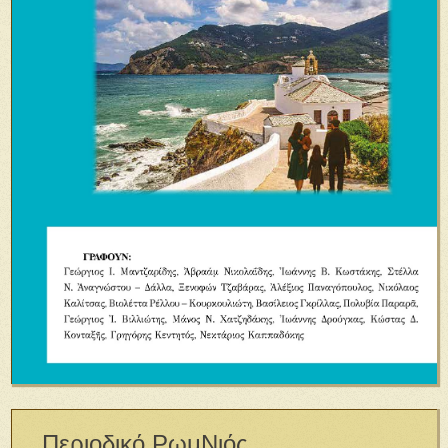
Περιοδικό ΡωμΝιός