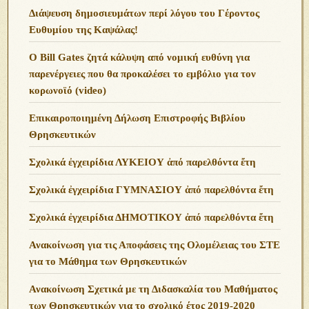
Διάψευση δημοσιευμάτων περί λόγου του Γέροντος
Ευθυμίου της Καψάλας!
O Bill Gates ζητά κάλυψη από νομική ευθύνη για
παρενέργειες που θα προκαλέσει το εμβόλιο για τον
κορωνοϊό (video)
Επικαιροποιημένη Δήλωση Επιστροφής Βιβλίου
Θρησκευτικών
Σχολικά ἐγχειρίδια ΛΥΚΕΙΟΥ ἀπό παρελθόντα ἔτη
Σχολικά ἐγχειρίδια ΓΥΜΝΑΣΙΟΥ ἀπό παρελθόντα ἔτη
Σχολικά ἐγχειρίδια ΔΗΜΟΤΙΚΟΥ ἀπό παρελθόντα ἔτη
Ανακοίνωση για τις Αποφάσεις της Ολομέλειας του ΣΤΕ
για το Μάθημα των Θρησκευτικών
Ανακοίνωση Σχετικά με τη Διδασκαλία του Μαθήματος
των Θρησκευτικών για το σχολικό έτος 2019-2020