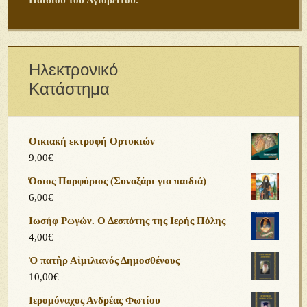
Παϊσίου του Αγιορείτου.
Ηλεκτρονικό
Κατάστημα
Οικιακή εκτροφή Ορτυκιών
9,00
€
Όσιος Πορφύριος (Συναξάρι για παιδιά)
6,00
€
Ιωσήφ Ρωγών. Ο Δεσπότης της Ιερής Πόλης
4,00
€
Ὁ πατὴρ Αἰμιλιανός Δημοσθένους
10,00
€
Ιερομόναχος Ανδρέας Φωτίου