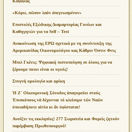
Καψάλας
«Κύριε, σῶσον λαόν ἀπεγνωσμένον»
Επιστολές Εξώδικης Διαμαρτυρίας Γονέων και
Καθηγητών για τα Self – Test
Ανακοίνωση της ΕΡΩ σχετικά με τη συνέντευξη της
Αμερικανίδας Οικονομολόγου κας Κάθριν Όστιν Φιτς
Μπιλ Γκέιτς: Ψηφιακή πιστοποίηση σε όλους για να
ξέρουμε ποιοι είναι οι υγιείς!
Στυγνή ομολογία και φρίκη
Ἡ Ζ΄ Οἰκουμενική Σύνοδος ἀπαγορεύει στούς
Ἐπισκόπους νά δέχονται τό κλείσιμο τῶν Ναῶν
ὁποιαδήποτε αἰτία κι ἄν ὑφίσταται!
Ανoίξτε τις εκκλησίες! 277 Σωματεία και Φορείς ζητούν
παρέμβαση Πρωθυπουργού!