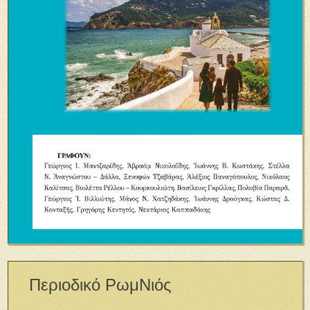
Περιοδικό ΡωμΝιός