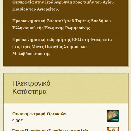
Θεσπρωτία στην Ιερά Αγρυπνία προς τιμήν του Αγίου
Παϊσίου του Αγιορείτου.
Προσκυνηματικὴ Ἀποστολὴ τοῦ Τομέως Ἀποδήμου
Ἑλληνισμοῦ τῆς Ἑνωμένης Ρωμηοσύνης
Προσκυνηματική εκδρομή της ΕΡΩ στη Θεσπρωτία
στις Ιερές Μονές Παναγίας Στομίου και
Μολυβδοσκέπαστης
Ηλεκτρονικό
Κατάστημα
Οικιακή εκτροφή Ορτυκιών
9,00
€
Όσιος Πορφύριος (Συναξάρι για παιδιά)