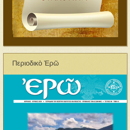
Περιοδικὸ Ἐρῶ