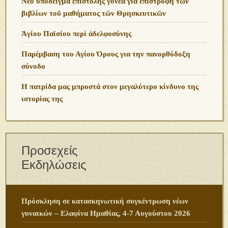
Νέο ὑπόδειγμα ἐπιστολῆς γονέα γιά ἐπιστροφή τῶν
βιβλίων τοῦ μαθήματος τῶν Θρησκευτικῶν
Ἁγίου Παϊσίου περὶ ἀδελφοσύνης
Παρέμβαση του Αγίου Όρους για την πανορθόδοξη
σύνοδο
Η πατρίδα μας μπροστά στον μεγαλύτερο κίνδυνο της
ιστορίας της
Προσεχείς
Εκδηλώσεις
Πρόσκληση σε κατασκηνωτική συγκέντρωση νέων
γυναικών – Ελαφίνα Ημαθίας, 4-7 Αυγούστου 2026