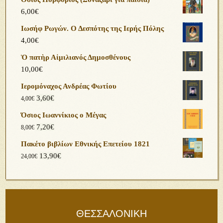
6,00
€
Ιωσήφ Ρωγών. Ο Δεσπότης της Ιερής Πόλης
4,00
€
Ὁ πατὴρ Αἰμιλιανός Δημοσθένους
10,00
€
Ιερομόναχος Ανδρέας Φωτίου
3,60
€
4,00
€
Όσιος Ιωαννίκιος ο Μέγας
7,20
€
8,00
€
Πακέτο βιβλίων Εθνικής Επετείου 1821
13,90
€
24,00
€
ΘΕΣΣΑΛΟΝΙΚΗ