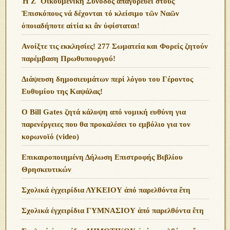
Ἡ Ζ΄ Οἰκουμενική Σύνοδος ἀπαγορεύει στούς
Ἐπισκόπους νά δέχονται τό κλείσιμο τῶν Ναῶν
ὁποιαδήποτε αἰτία κι ἄν ὑφίσταται!
Ανoίξτε τις εκκλησίες! 277 Σωματεία και Φορείς ζητούν
παρέμβαση Πρωθυπουργού!
Διάψευση δημοσιευμάτων περί λόγου του Γέροντος
Ευθυμίου της Καψάλας!
O Bill Gates ζητά κάλυψη από νομική ευθύνη για
παρενέργειες που θα προκαλέσει το εμβόλιο για τον
κορωνοϊό (video)
Επικαιροποιημένη Δήλωση Επιστροφής Βιβλίου
Θρησκευτικών
Σχολικά ἐγχειρίδια ΛΥΚΕΙΟΥ ἀπό παρελθόντα ἔτη
Σχολικά ἐγχειρίδια ΓΥΜΝΑΣΙΟΥ ἀπό παρελθόντα ἔτη