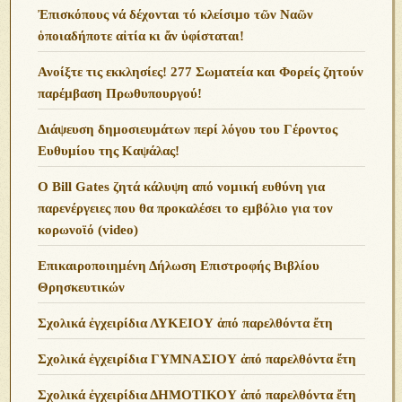
Ἐπισκόπους νά δέχονται τό κλείσιμο τῶν Ναῶν
ὁποιαδήποτε αἰτία κι ἄν ὑφίσταται!
Ανoίξτε τις εκκλησίες! 277 Σωματεία και Φορείς ζητούν
παρέμβαση Πρωθυπουργού!
Διάψευση δημοσιευμάτων περί λόγου του Γέροντος
Ευθυμίου της Καψάλας!
O Bill Gates ζητά κάλυψη από νομική ευθύνη για
παρενέργειες που θα προκαλέσει το εμβόλιο για τον
κορωνοϊό (video)
Επικαιροποιημένη Δήλωση Επιστροφής Βιβλίου
Θρησκευτικών
Σχολικά ἐγχειρίδια ΛΥΚΕΙΟΥ ἀπό παρελθόντα ἔτη
Σχολικά ἐγχειρίδια ΓΥΜΝΑΣΙΟΥ ἀπό παρελθόντα ἔτη
Σχολικά ἐγχειρίδια ΔΗΜΟΤΙΚΟΥ ἀπό παρελθόντα ἔτη