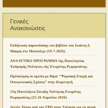
Γενικές
Ανακοινώσεις
Εκδήλωση παρουσίασης του βιβλίου του Ιωάννη Δ.
Μακρή στο Μεσολόγγι (19-7-2026)
ΑΝΑΛΥΤΙΚΟ ΠΡΟΓΡΑΜΜΑ τῆς Πανελληνίας
Ἐκδρομῆς Νεότητος τῆς Ἑνωμένης Ρωμηοσύνης
Πρόσκληση σε ομιλία με θέμα: “Ψηφιακή Εποχή και
Οικογενειακές Σχέσεις” στην Κομοτηνή
15η Πανελλήνια Σύναξη Νεότητας Ενωμένης
Ρωμηοσύνης (25-26 Ἀπριλίου 2026)
Δελτίο Τύπου από την ΕΡΩ στην Τρίπολη για τη σειρά