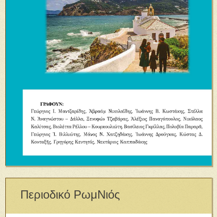
Περιοδικό ΡωμΝιός