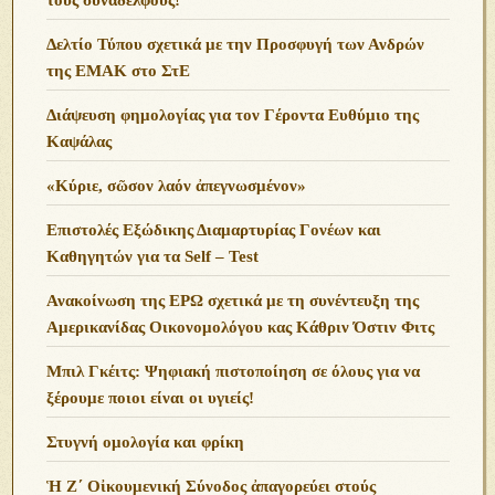
Δελτίο Τύπου σχετικά με την Προσφυγή των Ανδρών
της ΕΜΑΚ στο ΣτΕ
Διάψευση φημολογίας για τον Γέροντα Ευθύμιο της
Καψάλας
«Κύριε, σῶσον λαόν ἀπεγνωσμένον»
Επιστολές Εξώδικης Διαμαρτυρίας Γονέων και
Καθηγητών για τα Self – Test
Ανακοίνωση της ΕΡΩ σχετικά με τη συνέντευξη της
Αμερικανίδας Οικονομολόγου κας Κάθριν Όστιν Φιτς
Μπιλ Γκέιτς: Ψηφιακή πιστοποίηση σε όλους για να
ξέρουμε ποιοι είναι οι υγιείς!
Στυγνή ομολογία και φρίκη
Ἡ Ζ΄ Οἰκουμενική Σύνοδος ἀπαγορεύει στούς