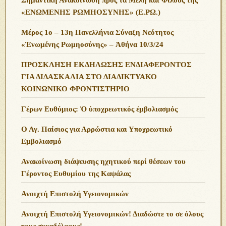
«ΕΝΩΜΕΝΗΣ ΡΩΜΗΟΣΥΝΗΣ» (Ε.ΡΩ.)
Μέρος 1ο – 13η Πανελλήνια Σύναξη Νεότητος
«Ἑνωμένης Ρωμηοσύνης» – Ἀθήνα 10/3/24
ΠΡΟΣΚΛΗΣΗ ΕΚΔΗΛΩΣΗΣ ΕΝΔΙΑΦΕΡΟΝΤΟΣ
ΓΙΑ ΔΙΔΑΣΚΑΛΙΑ ΣΤΟ ΔΙΑΔΙΚΤΥΑΚΟ
ΚΟΙΝΩΝΙΚΟ ΦΡΟΝΤΙΣΤΗΡΙΟ
Γέρων Ευθύμιος: Ὁ ὑποχρεωτικός ἐμβολιασμός
Ο Αγ. Παίσιος για Αρρώστια και Υποχρεωτικό
Εμβολιασμό
Ανακοίνωση διάψευσης ηχητικού περί θέσεων του
Γέροντος Ευθυμίου της Καψάλας
Ανοιχτή Επιστολή Υγειονομικών
Ανοιχτή Επιστολή Υγειονομικών! Διαδώστε το σε όλους
τους συναδέλφους!