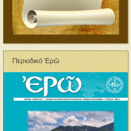
Περιοδικὸ Ἐρῶ