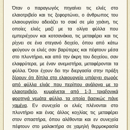
Όταν ο παραγωγός πηγαίνει τις ελιές στο
ελαιοτριβείο και τις ξεφορτώνει, ο άνθρωπος του
ελαιουργείου αδειάζει το σακί σε μία χοάνη, τις
οποίες ελιές μαζί με τα ολίγα φύλλα που
εμπεριέχουν και κοτσανάκια, τις μεταφέρει και τις
ρίχνει σε ένα στεγανό δοχείο, όπου από κάτω
φεύγουν οι ελιές σαν βαρύτερες και πέφτουν μέσα
στο πλυντήριο, και από την άκρη του δοχείου, σαν
ελαφρύτερα, με έναν ανεμιστήρα, μεταφέρονται τα
φύλλα. Όσοι έχουν δει την διεργασία στην πράξη
ξέρουν ότι δίπλα στο ελαιουργείο υπάρχει σωρός
από φύλλα ελιάς που περίπου ανάλογα με το
ελαιοτριβείο
,
κυμαίνεται από 1-3 τριαξονικά
φορτηγά γεμάτα φύλλα, τα οποία βασικώς πάνε
χαμένα
. Εν συνεχεία οι ελιές πλένονται στο
πλυντήριο και ένας άλλος κοχλίας τις μεταφέρει
στον σπαστήρα, όπου αλέθονται και εν συνεχεία
πέφτουν στο μαλακτήρα σε χαμηλή θερμοκρασία