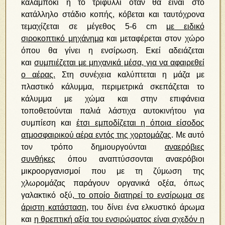
καλαμπόκι ή το τριφύλλι όταν θα είναι στο
κατάλληλο στάδιο κοπής, κόβεται και ταυτόχρονα
τεμαχίζεται σε μέγεθος 5-6 cm
με ειδικό
σιροκοπτικό μηχάνημα
και μεταφέρεται στον χώρο
όπου θα γίνει η ενσίρωση. Εκεί αδειάζεται
και
συμπιέζεται με μηχανικά μέσα, για να αφαιρεθεί
ο αέρας.
Στη συνέχεια καλύπτεται η μάζα με
πλαστικό κάλυμμα, περιμετρικά σκεπάζεται το
κάλυμμα με χώμα και στην επιφάνεια
τοποθετούνται παλιά λάστιχα αυτοκινήτου για
συμπίεση και
έτσι εμποδίζεται η όποια είσοδος
ατμοσφαιρικού αέρα εντός της χορτομάζας
. Με αυτό
τον τρόπο δημιουργούνται
αναερόβιες
συνθήκες
όπου αναπτύσσονται αναερόβιοι
μικροοργανισμοί που με τη ζύμωση της
χλωρομάζας παράγουν οργανικά οξέα, όπως
γαλακτικό οξύ,
το οποίο διατηρεί το ενσίρωμα σε
άριστη κατάσταση
, του δίνει ένα ελκυστικό άρωμα
και
η θρεπτική αξία του ενσιρώματος είναι σχεδόν η