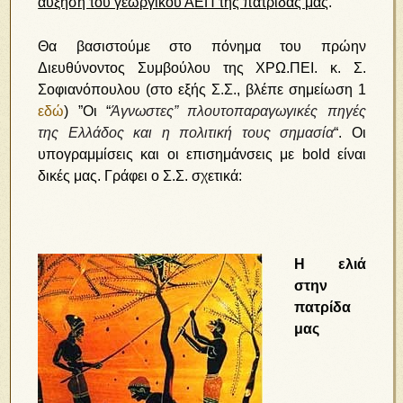
αύξηση του γεωργικού ΑΕΠ της πατρίδας μας
.
Θα βασιστούμε στο πόνημα του πρώην
Διευθύνοντος Συμβούλου της ΧΡΩ.ΠΕΙ. κ. Σ.
Σοφιανόπουλου (στο εξής Σ.Σ., βλέπε σημείωση 1
εδώ
) ”Οι “
Άγνωστες” πλουτοπαραγωγικές πηγές
της Ελλάδος και η πολιτική τους σημασία
“. Οι
υπογραμμίσεις και οι επισημάνσεις με bold είναι
δικές μας. Γράφει ο Σ.Σ. σχετικά:
Η ελιά
στην
πατρίδα
μας