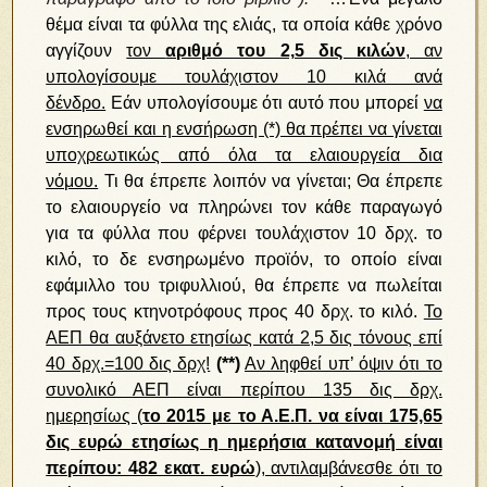
θέμα είναι τα φύλλα της ελιάς, τα οποία κάθε χρόνο
αγγίζουν
τον
αριθμό του 2,5 δις κιλών
, αν
υπολογίσουμε τουλάχιστον 10 κιλά ανά
δένδρο.
Εάν υπολογίσουμε ότι αυτό που μπορεί
να
ενσηρωθεί και η ενσήρωση (*) θα πρέπει να γίνεται
υποχρεωτικώς από όλα τα ελαιουργεία δια
νόμου.
Τι θα έπρεπε λοιπόν να γίνεται; Θα έπρεπε
το ελαιουργείο να πληρώνει τον κάθε παραγωγό
για τα φύλλα που φέρνει τουλάχιστον 10 δρχ. το
κιλό, το δε ενσηρωμένο προϊόν, το οποίο είναι
εφάμιλλο του τριφυλλιού, θα έπρεπε να πωλείται
προς τους κτηνοτρόφους προς 40 δρχ. το κιλό.
Το
ΑΕΠ θα αυξάνετο ετησίως κατά 2,5 δις τόνους επί
40 δρχ.=100 δις δρχ!
(**)
Αν ληφθεί υπ’ όψιν ότι το
συνολικό ΑΕΠ είναι περίπου 135 δις δρχ.
ημερησίως (
το 2015 με το Α.Ε.Π. να είναι 175,65
δις ευρώ ετησίως η ημερήσια κατανομή είναι
περίπου: 482 εκατ. ευρώ
), αντιλαμβάνεσθε ότι το