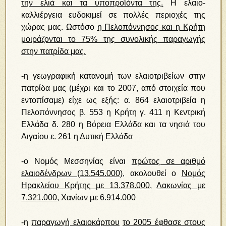
την ελιά και τα υποπροϊόντα της.
Η ελαιο-
καλλιέργεια ευδοκιμεί σε πολλές περιοχές της
χώρας μας. Ωστόσο
η Πελοπόννησος και η Κρήτη
μοιράζονται το 75% της συνολικής παραγωγής
στην πατρίδα μας.
-η γεωγραφική κατανομή των ελαιοτριβείων στην
πατρίδα μας (μέχρι και το 2007, από στοιχεία που
εντοπίσαμε) είχε ως εξής: α. 864 ελαιοτριβεία η
Πελοπόννησος β. 553 η Κρήτη γ. 411 η Κεντρική
Ελλάδα δ. 280 η Βόρεια Ελλάδα και τα νησιά του
Αιγαίου ε. 261 η Δυτική Ελλάδα
-ο Νομός Μεσσηνίας είναι
πρώτος σε αριθμό
ελαιοδένδρων (13.545.000)
, ακολουθεί ο
Νομός
Ηρακλείου Κρήτης με 13.378.000
,
Λακωνίας με
7.321.000
, Χανίων με 6.914.000
-η
παραγωγή ελαιοκάρπου
το 2005 έφθασε στους