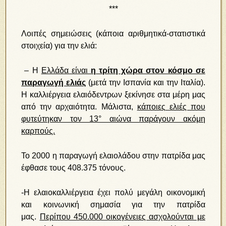
***
Λοιπές σημειώσεις (κάποια αριθμητικά-στατιστικά
στοιχεία) για την ελιά:
– Η
Ελλάδα είναι
η τρίτη χώρα στον κόσμο σε
παραγωγή ελιάς
(μετά την Ισπανία και την Ιταλία).
Η καλλιέργεια ελαιόδεντρων ξεκίνησε στα μέρη μας
από την αρχαιότητα. Μάλιστα,
κάποιες ελιές που
φυτεύτηκαν τον 13° αιώνα παράγουν ακόμη
καρπούς.
Το 2000 η παραγωγή ελαιολάδου στην πατρίδα μας
έφθασε τους 408.375 τόνους.
-Η ελαιοκαλλιέργεια έχει πολύ μεγάλη οικονομική
και κοινωνική σημασία για την πατρίδα
μας.
Περίπου 450.000 οικογένειες ασχολούνται με