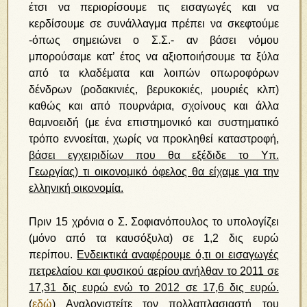
έτσι να περιορίσουμε τις εισαγωγές και να
κερδίσουμε σε συνάλλαγμα πρέπει να σκεφτούμε
-όπως σημειώνει ο Σ.Σ.- αν βάσει νόμου
μπορούσαμε κατ’ έτος να αξιοποιήσουμε τα ξύλα
από τα κλαδέματα και λοιπών οπωροφόρων
δένδρων (ροδακινιές, βερυκοκιές, μουριές κλπ)
καθώς και από πουρνάρια, σχοίνους και άλλα
θαμνοειδή (με ένα επιστημονικό και συστηματικό
τρόπο εννοείται, χωρίς να προκληθεί καταστροφή,
βάσει εγχειριδίων που θα εξέδιδε το Υπ.
Γεωργίας)
τι οικονομικό όφελος θα είχαμε για την
ελληνική οικονομία.
Πριν 15 χρόνια ο Σ. Σοφιανόπουλος το υπολογίζει
(μόνο από τα καυσόξυλα) σε 1,2 δις ευρώ
περίπου.
Ενδεικτικά αναφέρουμε ό,τι οι εισαγωγές
πετρελαίου και φυσικού αερίου ανήλθαν το 2011 σε
17,31 δις ευρώ ενώ το 2012 σε 17,6 δις ευρώ.
(
εδώ
) Αναλογιστείτε τον πολλαπλασιαστή του