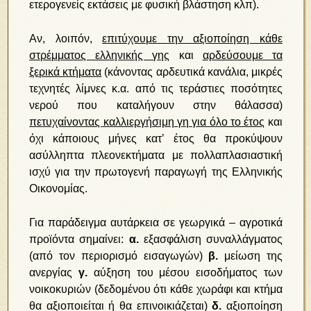
ετερογενείς εκτάσεις με φυσική βλάστηση κλπ).
Αν, λοιπόν,
επιτύχουμε την αξιοποίηση κάθε
στρέμματος ελληνικής γης
και
αρδεύσουμε τα
ξερικά κτήματα
(κάνοντας αρδευτικά κανάλια, μικρές
τεχνητές λίμνες κ.α. από τις τεράστιες ποσότητες
νερού που καταλήγουν στην θάλασσα)
πετυχαίνοντας καλλιεργήσιμη γη για όλο το έτος
και
όχι κάποιους μήνες κατ’ έτος θα προκύψουν
ασύλληπτα πλεονεκτήματα με πολλαπλασιαστική
ισχύ για την πρωτογενή παραγωγή της Ελληνικής
Οικονομίας.
Για παράδειγμα αυτάρκεια σε γεωργικά – αγροτικά
προϊόντα σημαίνει:
α.
εξασφάλιση συναλλάγματος
(από τον περιορισμό εισαγωγών)
β.
μείωση της
ανεργίας
γ.
αύξηση του μέσου εισοδήματος των
νοικοκυριών (δεδομένου ότι κάθε χωράφι και κτήμα
θα αξιοποιείται ή θα επινοικιάζεται)
δ.
αξιοποίηση