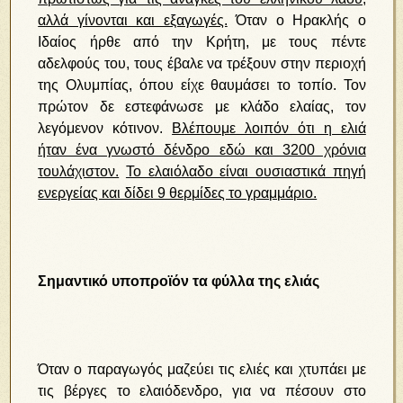
αλλά γίνονται και εξαγωγές.
Όταν ο Ηρακλής ο
Ιδαίος ήρθε από την Κρήτη, με τους πέντε
αδελφούς του, τους έβαλε να τρέξουν στην περιοχή
της Ολυμπίας, όπου είχε θαυμάσει το τοπίο. Τον
πρώτον δε εστεφάνωσε με κλάδο ελαίας, τον
λεγόμενον κότινον.
Βλέπουμε λοιπόν ότι η ελιά
ήταν ένα γνωστό δένδρο εδώ και 3200 χρόνια
τουλάχιστον.
Το ελαιόλαδο είναι ουσιαστικά πηγή
ενεργείας και δίδει 9 θερμίδες το γραμμάριο.
Σημαντικό υποπροϊόν τα φύλλα της ελιάς
Όταν ο παραγωγός μαζεύει τις ελιές και χτυπάει με
τις βέργες το ελαιόδενδρο, για να πέσουν στο