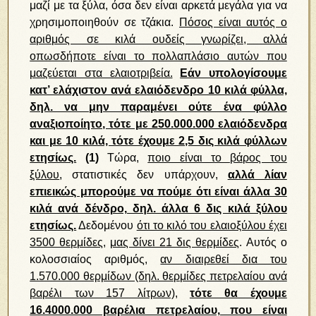
μαζί με τα ξύλα, όσα δεν είναι αρκετά μεγάλα για να
χρησιμοποιηθούν σε τζάκια.
Πόσος είναι αυτός ο
αριθμός σε κιλά ουδείς γνωρίζει, αλλά
οπωσδήποτε είναι το πολλαπλάσιο αυτών που
μαζεύεται στα ελαιοτριβεία.
Εάν υπολογίσουμε
κατ’ ελάχιστον ανά ελαιόδενδρο 10 κιλά φύλλα,
δηλ. να μην παραμένει ούτε ένα φύλλο
αναξιοποίητο, τότε με 250.000.000 ελαιόδενδρα
και με 10 κιλά, τότε έχουμε 2,5 δις κιλά φύλλων
ετησίως.
(1)
Τώρα,
ποιο είναι το βάρος του
ξύλου
, στατιστικές δεν υπάρχουν,
αλλά λίαν
επιεικώς μπορούμε να πούμε ότι είναι άλλα 30
κιλά ανά δένδρο, δηλ. άλλα 6 δις κιλά ξύλου
ετησίως.
Δεδομένου
ότι το κιλό του ελαιοξύλου έχει
3500 θερμίδες
,
μας δίνει 21 δις θερμίδες
. Αυτός ο
κολοσσιαίος αριθμός,
αν διαιρεθεί δια του
1.570.000 θερμίδων (δηλ. θερμίδες πετρελαίου ανά
βαρέλι των 157 λίτρων),
τότε θα έχουμε
16.4000.000 βαρέλια πετρελαίου, που είναι