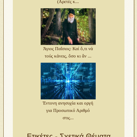
(Αρετές κ...
Άγιος Παΐσιος: Καί ὅ,τι νά
τούς κάνεις, ὅσο κι ἄν ...
Έντονη ανησυχία και οργή
για Προσωπικό Αριθμό
στις...
Ετικέτες - Σχετικά Θέματα