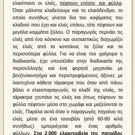
ελαιόπανο οι ελιές,
πέφτουν επίσης και φύλλα
.
Όταν μάλιστα κλαδεύουμε και το ελαιόδενδρο, το
οποίο συνήθως γίνεται δια του κοψίματος του
κλαδιού που έχει και ελιές επάνω, τότε πέφτουν και
μεγάλα κομμάτια ξύλου. Ο παραγωγός περνάει τις
ελιές από ένα κόσκινο και ουσιαστικώς διαχωρίζει
τις ελιές από τα κοτσάνια, τα ξύλα και τα
περισσότερα φύλλα. Για να είναι πιο γρήγορα η
διαδικασία, έχει υπεισέλθει στην διαδικασία της
περισυλλογής και ένα φορητό μηχανάκι με
βενζινοκινητήρα και περιστρεφόμενους άξονες με
λαστιχένια κάθετα τάρακτρα που όταν από πάνω
βάλει ο ελαιοπαραγωγός το κλαδί της ελιάς, τα
τάρακτρα χτυπάνε τις ελιές και όπως πέφτουν τα
φύλλα πέφτουν μέσα στο χωράφι και μαζεύονται οι
ελιές. Παρόλα αυτά όταν ο παραγωγός πηγαίνει τις
ελιές μέσα σε ένα τσουβάλι (από 60-80 κιλά
συνήθως) εμπεριέχεται και ένας αριθμός
φύλλων.
Στα 2.000 ελαιοτριβεία της πατρίδος