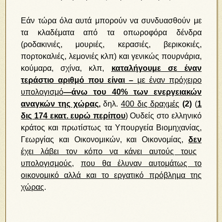
Εάν τώρα όλα αυτά μπορούν να συνδυασθούν με
τα κλαδέματα από τα οπωροφόρα δένδρα
(ροδακινιές, μουριές, κερασιές, βερικοκιές,
πορτοκαλιές, λεμονιές κλπ) και γενικώς πουρνάρια,
κούμαρα, σχίνα, κλπ,
καταλήγουμε σε έναν
τεράστιο αριθμό που είναι –
με έναν πρόχειρο
υπολογισμό
—άνω του 40% των ενεργειακών
αναγκών της χώρας
,
δηλ.
400 δις δραχμές
(2)
(
1
δις 174 εκατ. ευρώ περίπου
) Ουδείς στο ελληνικό
κράτος και πρωτίστως τα Υπουργεία Βιομηχανίας,
Γεωργίας και Οικονομικών, και Οικονομίας,
δεν
έχει λάβει τον κόπο να κάνει αυτούς τους
υπολογισμούς,
που θα έλυναν αυτομάτως το
οικονομικό αλλά και το εργατικό πρόβλημα της
χώρας
.