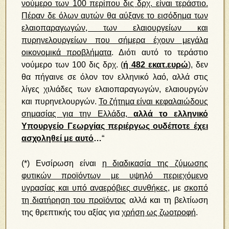
νούμερο των 100 περίπου δις δρχ. είναι τεράστιο.
Πέραν δε όλων αυτών θα αύξανε το εισόδημα των
ελαιοπαραγωγών, των ελαιουργείων και
πυρηνελουργείων που σήμερα έχουν μεγάλα
οικονομικά προβλήματα
. Διότι αυτό το τεράστιο
νούμερο των 100 δις δρχ. (
ή 482 εκατ.ευρώ
), δεν
θα πήγαινε σε όλον τον ελληνικό λαό, αλλά στις
λίγες χιλιάδες των ελαιοπαραγωγών, ελαιουργών
και πυρηνελουργών.
Το ζήτημα είναι κεφαλαιώδους
σημασίας για την Ελλάδα,
αλλά το ελληνικό
Υπουργείο Γεωργίας περιέργως ουδέποτε έχει
ασχοληθεί με αυτό
…
“
(*) Ενσίρωση
είναι
η διαδικασία της ζύμωσης
φυτικών προϊόντων με υψηλό περιεχόμενο
υγρασίας και υπό αναερόβιες συνθήκες
, με
σκοπό
τη διατήρηση του προϊόντος
αλλά και τη βελτίωση
της θρεπτικής του αξίας για
χρήση ως ζωοτροφή
.