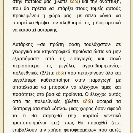
στην πατρίδα μας (βλέπε
εδώ
) και την ανάπτυξη,
που θα πρέπει να υπάρξει στους τομείς αυτούς
προκειμένου η χώρα μας –με απλά λόγια- να
μπορεί να θρέψει τον πληθυσμό της ή διαφορετικά
να καταστεί αυτάρκης.
Αυτάρκης –σε πρώτη φάση τουλάχιστον- σε
γεωργικά και κτηνοτροφικά προϊόντα ώστε να μην
εξαρτιόμαστε από τις εισαγωγές και πολύ
περισσότερο τις μεγάλες αγρο-βιομηχανίες-
πολυεθνικές (βλέπε
εδώ
) που πετυχαίνουν όλο και
μεγαλύτερη καθετοποίηση στην παραγωγή με
αποτέλεσμα να μπορούν να ελέγχουν τιμές και
ποσότητες στα βασικά προϊόντα. Ο έλεγχος αυτός
από τις πολυεθνικές (βλέπε
εδώ
) αφαιρεί τα
διαπραγματευτικά «όπλα» μιας χώρας όσον αφορά
το τι θα παραχθεί (π.χ. καρποί γενετικά
τροποποιημένοι κ.α.), πως θα παραχθεί (π.χ.
επιβάλλουν την χρήση φυτοφαρμάκων που αυτές