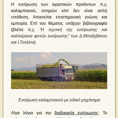
Η ενσίρωση των αγροτικών προϊόντων π.χ.
καλαμποκιού, σιτηρών κλπ δεν είναι απλή
υπόθεση. Απαιτείται επιστημονική γνώση και
εμπειρία. Επί του θέματος υπάρχει βιβλιογραφία
(βλέπε π.χ.
“Η τεχνική της ενσίρωσης και
καλλιέργεια φυτών ενσίρωσης” των Δ.Μπαξεβάνου
και Ι.Τσιάλτα
)
Ενσίρωση καλαμποκιού με ειδικό μηχάνημα
Λίγα λόγια για την
διαδικασία ενσίρωσης
: Το