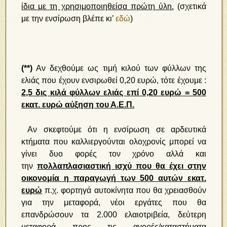
ίδια με τη χρησιμοποιηθείσα πρώτη ύλη.
(σχετικά
με την ενσίρωση βλέπε κι’
εδώ
)
(**)
Αν δεχθούμε ως τιμή κιλού των φύλλων της
ελιάς που έχουν ενσιρωθεί 0,20 ευρώ, τότε έχουμε :
2,5 δις κιλά φύλλων ελιάς επί 0,20 ευρώ = 500
εκατ. ευρώ αύξηση του Α.Ε.Π.
Αν σκεφτούμε ότι η ενσίρωση σε αρδευτικά
κτήματα που καλλιεργούνται ολοχρονίς μπορεί να
γίνει δυο φορές τον χρόνο αλλά και
την
πολλαπλασιαστική ισχύ που θα έχει στην
οικονομία η παραγωγή των 500 αυτών εκατ.
ευρώ
π.χ. φορτηγά αυτοκίνητα που θα χρειασθούν
για την μεταφορά, νέοι εργάτες που θα
επανδρώσουν τα 2.000 ελαιοτριβεία, δεύτερη
μεταφορά προς τις αγορές/καταστήματα