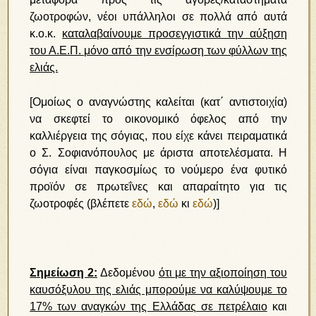
ζωοτροφών, νέοι υπάλληλοι σε πολλά από αυτά
κ.ο.κ.
καταλαβαίνουμε προσεγγιστικά την αύξηση
του Α.Ε.Π. μόνο από την ενσίρωση των φύλλων της
ελιάς.
[Ομοίως ο αναγνώστης καλείται (κατ΄ αντιστοιχία)
να σκεφτεί το οικονομικό όφελος από την
καλλιέργεια της σόγιας, που είχε κάνει πειραματικά
ο Σ. Σοφιανόπουλος με άριστα αποτελέσματα. Η
σόγια είναι παγκοσμίως το νούμερο ένα φυτικό
προϊόν σε πρωτεΐνες και απαραίτητο για τις
ζωοτροφές (βλέπετε
εδώ
,
εδώ
κι
εδώ
)]
Σημείωση 2:
Δεδομένου
ότι με την αξιοποίηση του
καυσόξυλου της ελιάς μπορούμε να καλύψουμε το
17% των αναγκών της Ελλάδας σε πετρέλαιο
και