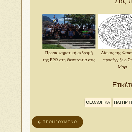
Σας π
Προσκυνηματική εκδρομή
Δίσκος της Φαισ
της ΕΡΩ στη Θεσπρωτία στις
προσέγγιζε ο Σ
...
Μαρι...
Ετικέτ
ΘΕΟΛΟΓΙΚΑ
ΠΑΤΉΡ Γ
ΠΡΟΗΓΟΎΜΕΝΟ