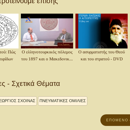
ροτείνουμε επίσης
τού: Πώς
Ο ελληνοτουρκικός πόλεμος
Ο ασυρματιστής του Θεού
πυρίδων
του 1897 και ο Μακεδονικ...
και του στρατού - DVD
ες - Σχετικά Θέματα
ΕΏΡΓΙΟΣ ΣΧΟΙΝΑ͂Σ
ΠΝΕΥΜΑΤΙΚΈΣ ΟΜΙΛΊΕΣ
ΕΠΌΜΕΝΟ