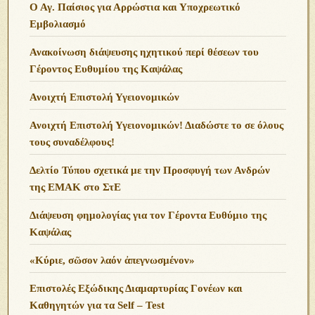
Ο Αγ. Παίσιος για Αρρώστια και Υποχρεωτικό
Εμβολιασμό
Ανακοίνωση διάψευσης ηχητικού περί θέσεων του
Γέροντος Ευθυμίου της Καψάλας
Ανοιχτή Επιστολή Υγειονομικών
Ανοιχτή Επιστολή Υγειονομικών! Διαδώστε το σε όλους
τους συναδέλφους!
Δελτίο Τύπου σχετικά με την Προσφυγή των Ανδρών
της ΕΜΑΚ στο ΣτΕ
Διάψευση φημολογίας για τον Γέροντα Ευθύμιο της
Καψάλας
«Κύριε, σῶσον λαόν ἀπεγνωσμένον»
Επιστολές Εξώδικης Διαμαρτυρίας Γονέων και
Καθηγητών για τα Self – Test