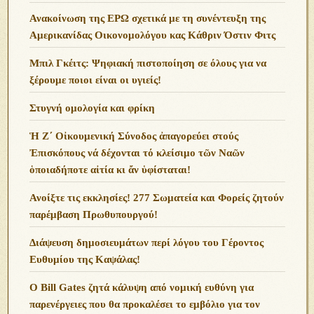
Ανακοίνωση της ΕΡΩ σχετικά με τη συνέντευξη της
Αμερικανίδας Οικονομολόγου κας Κάθριν Όστιν Φιτς
Μπιλ Γκέιτς: Ψηφιακή πιστοποίηση σε όλους για να
ξέρουμε ποιοι είναι οι υγιείς!
Στυγνή ομολογία και φρίκη
Ἡ Ζ΄ Οἰκουμενική Σύνοδος ἀπαγορεύει στούς
Ἐπισκόπους νά δέχονται τό κλείσιμο τῶν Ναῶν
ὁποιαδήποτε αἰτία κι ἄν ὑφίσταται!
Ανoίξτε τις εκκλησίες! 277 Σωματεία και Φορείς ζητούν
παρέμβαση Πρωθυπουργού!
Διάψευση δημοσιευμάτων περί λόγου του Γέροντος
Ευθυμίου της Καψάλας!
O Bill Gates ζητά κάλυψη από νομική ευθύνη για
παρενέργειες που θα προκαλέσει το εμβόλιο για τον