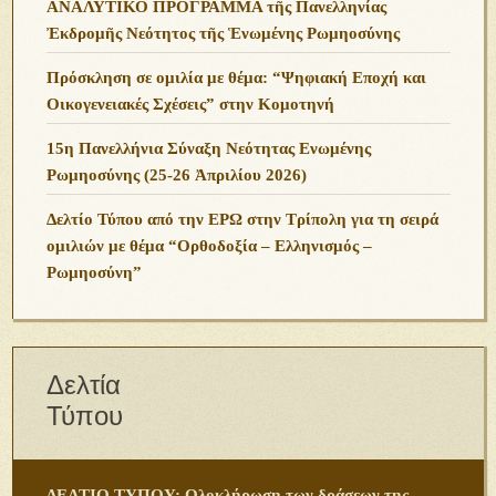
ΑΝΑΛΥΤΙΚΟ ΠΡΟΓΡΑΜΜΑ τῆς Πανελληνίας
Ἐκδρομῆς Νεότητος τῆς Ἑνωμένης Ρωμηοσύνης
Πρόσκληση σε ομιλία με θέμα: “Ψηφιακή Εποχή και
Οικογενειακές Σχέσεις” στην Κομοτηνή
15η Πανελλήνια Σύναξη Νεότητας Ενωμένης
Ρωμηοσύνης (25-26 Ἀπριλίου 2026)
Δελτίο Τύπου από την ΕΡΩ στην Τρίπολη για τη σειρά
ομιλιών με θέμα “Ορθοδοξία – Ελληνισμός –
Ρωμηοσύνη”
Δελτία
Τύπου
ΔΕΛΤΙΟ ΤΥΠΟΥ: Ολοκλήρωση των δράσεων της