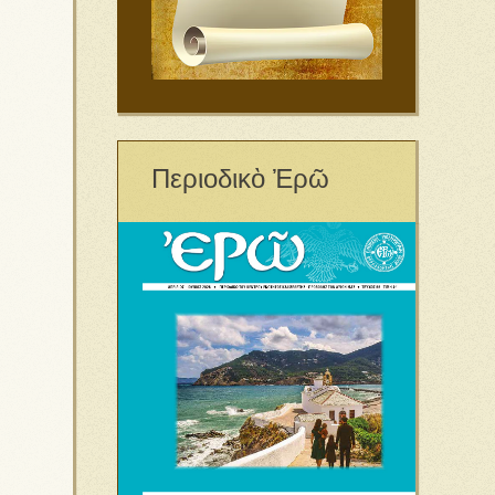
Περιοδικὸ Ἐρῶ