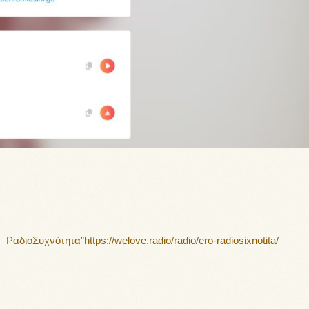
διοΣυχνότητα”https://welove.radio/radio/ero-radiosixnotita/