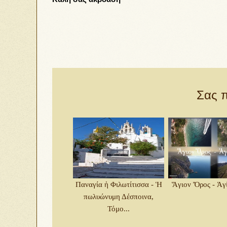
Σας π
Παναγία ἡ Φιλωτίτισσα - Ἡ
Ἅγιον Ὄρος - Ἁγ
πωλυώνυμη Δέσποινα,
Τόμο...