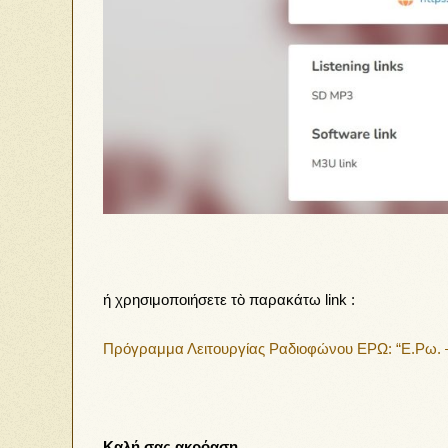
ή χρησιμοποιήσετε τὸ παρακάτω link :
Πρόγραμμα Λειτουργίας Ραδιοφώνου ΕΡΩ: “Ε.Ρω. – Ρα
Καλή σας ακρόαση