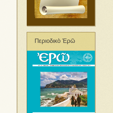
Περιοδικὸ Ἐρῶ