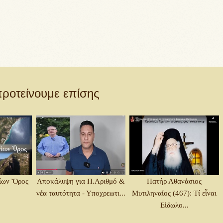
ροτείνουμε επίσης
ίων Ὄρος
Αποκάλυψη για Π.Αριθμό &
Πατήρ Αθανάσιος
νέα ταυτότητα - Υποχρεωτι...
Μυτιληναίος (467): Τί εἶναι
Εἰδωλο...