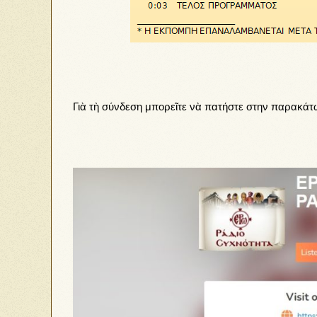
Γιὰ τὴ σύνδεση μπορεῖτε νὰ πατήστε στην παρακάτω