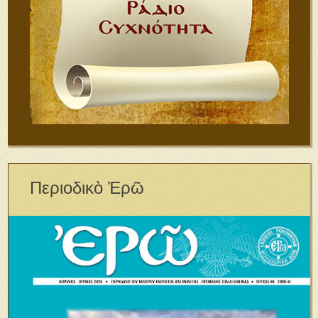
Περιοδικὸ Ἐρῶ