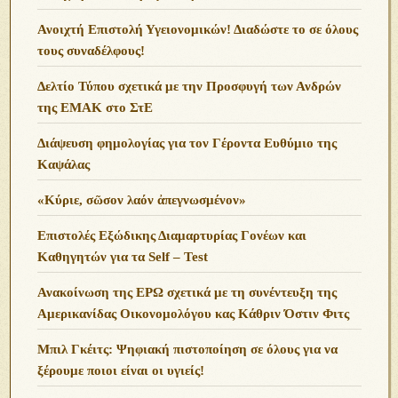
Ανοιχτή Επιστολή Υγειονομικών! Διαδώστε το σε όλους
τους συναδέλφους!
Δελτίο Τύπου σχετικά με την Προσφυγή των Ανδρών
της ΕΜΑΚ στο ΣτΕ
Διάψευση φημολογίας για τον Γέροντα Ευθύμιο της
Καψάλας
«Κύριε, σῶσον λαόν ἀπεγνωσμένον»
Επιστολές Εξώδικης Διαμαρτυρίας Γονέων και
Καθηγητών για τα Self – Test
Ανακοίνωση της ΕΡΩ σχετικά με τη συνέντευξη της
Αμερικανίδας Οικονομολόγου κας Κάθριν Όστιν Φιτς
Μπιλ Γκέιτς: Ψηφιακή πιστοποίηση σε όλους για να
ξέρουμε ποιοι είναι οι υγιείς!