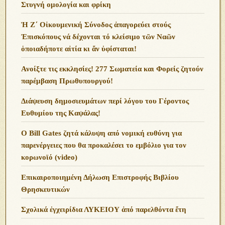
Στυγνή ομολογία και φρίκη
Ἡ Ζ΄ Οἰκουμενική Σύνοδος ἀπαγορεύει στούς
Ἐπισκόπους νά δέχονται τό κλείσιμο τῶν Ναῶν
ὁποιαδήποτε αἰτία κι ἄν ὑφίσταται!
Ανoίξτε τις εκκλησίες! 277 Σωματεία και Φορείς ζητούν
παρέμβαση Πρωθυπουργού!
Διάψευση δημοσιευμάτων περί λόγου του Γέροντος
Ευθυμίου της Καψάλας!
O Bill Gates ζητά κάλυψη από νομική ευθύνη για
παρενέργειες που θα προκαλέσει το εμβόλιο για τον
κορωνοϊό (video)
Επικαιροποιημένη Δήλωση Επιστροφής Βιβλίου
Θρησκευτικών
Σχολικά ἐγχειρίδια ΛΥΚΕΙΟΥ ἀπό παρελθόντα ἔτη