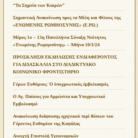
“Τα Σημεία των Καιρών”
Σημαντική Ανακοίνωση προς τα Μέλη και Φίλους της
«ΕΝΩΜΕΝΗΣ ΡΩΜΗΟΣΥΝΗΣ» (Ε.ΡΩ.)
Μέρος 1ο – 13η Πανελλήνια Σύναξη Νεότητος
«Ἑνωμένης Ρωμηοσύνης» – Ἀθήνα 10/3/24
ΠΡΟΣΚΛΗΣΗ ΕΚΔΗΛΩΣΗΣ ΕΝΔΙΑΦΕΡΟΝΤΟΣ
ΓΙΑ ΔΙΔΑΣΚΑΛΙΑ ΣΤΟ ΔΙΑΔΙΚΤΥΑΚΟ
ΚΟΙΝΩΝΙΚΟ ΦΡΟΝΤΙΣΤΗΡΙΟ
Γέρων Ευθύμιος: Ὁ ὑποχρεωτικός ἐμβολιασμός
Ο Αγ. Παίσιος για Αρρώστια και Υποχρεωτικό
Εμβολιασμό
Ανακοίνωση διάψευσης ηχητικού περί θέσεων του
Γέροντος Ευθυμίου της Καψάλας
Ανοιχτή Επιστολή Υγειονομικών