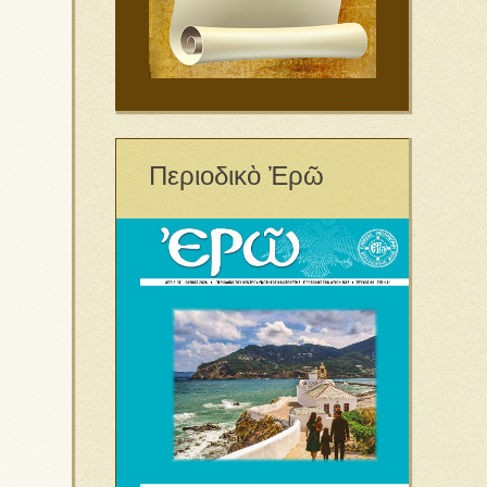
Περιοδικὸ Ἐρῶ