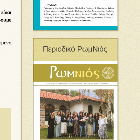
είναι
ρουμε
ημένη
Περιοδικό ΡωμΝιός