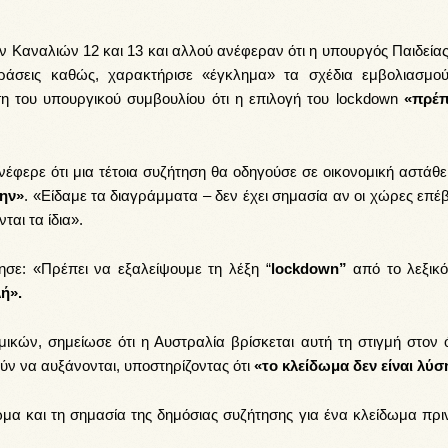
 Καναλιών 12 και 13 και αλλού ανέφεραν ότι η υπουργός Παιδεία
ιδράσεις καθώς, χαρακτήρισε «έγκλημα» τα σχέδια εμβολιασμο
 του υπουργικού συμβουλίου ότι η επιλογή του lockdown
«πρέπ
έφερε ότι μια τέτοια συζήτηση θα οδηγούσε σε οικονομική αστάθε
ζην»
. «Είδαμε τα διαγράμματα – δεν έχει σημασία αν οι χώρες επ
ται τα ίδια».
σε: «Πρέπει να εξαλείψουμε τη λέξη “
lockdown”
από το λεξικό
ή».
κών, σημείωσε ότι η Αυστραλία βρίσκεται αυτή τη στιγμή στον 
ν να αυξάνονται, υποστηρίζοντας ότι
«το κλείδωμα δεν είναι λύσ
ωμα και τη σημασία της δημόσιας συζήτησης για ένα κλείδωμα πρι