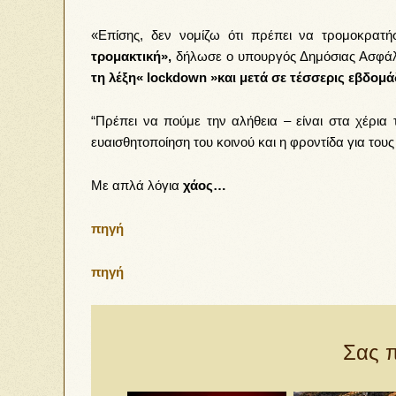
«Επίσης, δεν νομίζω ότι πρέπει να τρομοκρατ
τρομακτική»,
δήλωσε ο υπουργός Δημόσιας Ασφάλ
τη λέξη« lockdown »και μετά σε τέσσερις εβδομ
“Πρέπει να πούμε την αλήθεια – είναι στα χέρια
ευαισθητοποίηση του κοινού και η φροντίδα για του
Mε απλά λόγια
χάος…
πηγή
πηγή
Σας π