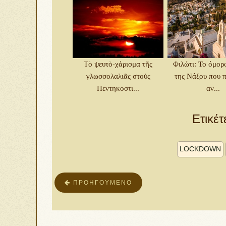
Τὸ ψευτὸ-χάρισμα τῆς
Φιλώτι: Το όμορ
γλωσσολαλιᾶς στοὺς
της Νάξου που π
Πεντηκοστι...
αν...
Ετικέτ
LOCKDOWN
ΠΡΟΗΓΟΎΜΕΝΟ