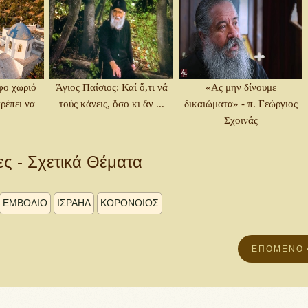
φο χωριό
Άγιος Παΐσιος: Καί ὅ,τι νά
«Ας μην δίνουμε
ρέπει να
τούς κάνεις, ὅσο κι ἄν ...
δικαιώματα» - π. Γεώργιος
Σχοινάς
ες - Σχετικά Θέματα
ΕΜΒΟΛΙΟ
ΙΣΡΑΗΛ
ΚΟΡΟΝΟΙΟΣ
ΕΠΌΜΕΝΟ