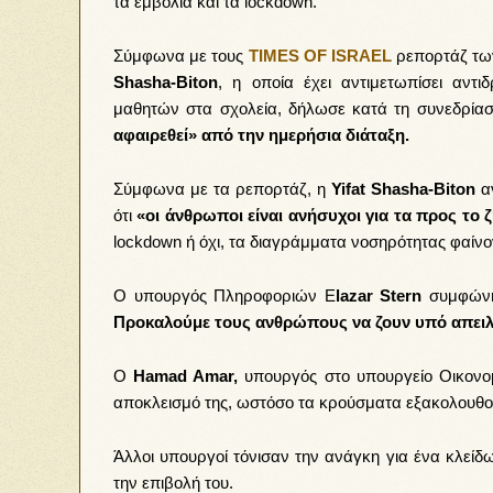
τα εμβόλια και τα lockdown.
Σύμφωνα με τους
TIMES OF ISRAEL
ρεπορτάζ των
Shasha-Biton
, η οποία έχει αντιμετωπίσει αντ
μαθητών στα σχολεία, δήλωσε κατά τη συνεδρίαση
αφαιρεθεί» από την ημερήσια διάταξη.
Σύμφωνα με τα ρεπορτάζ, η
Yifat Shasha-Biton
αν
ότι
«οι άνθρωποι είναι ανήσυχοι για τα προς το 
lockdown ή όχι, τα διαγράμματα νοσηρότητας φαίνον
Ο υπουργός Πληροφοριών E
lazar Stern
συμφώνη
Προκαλούμε τους ανθρώπους να ζουν υπό απειλ
Ο
Hamad Amar,
υπουργός στο υπουργείο Οικονομι
αποκλεισμό της, ωστόσο τα κρούσματα εξακολουθού
Άλλοι υπουργοί τόνισαν την ανάγκη για ένα κλείδ
την επιβολή του.