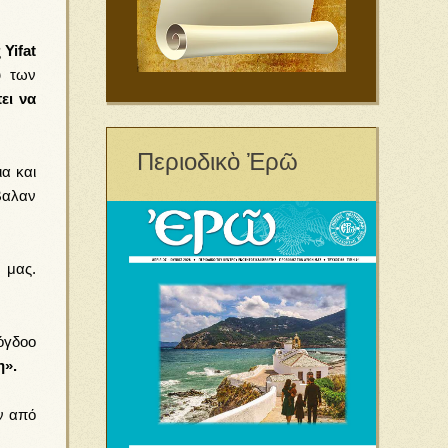
ς
Yifat
ύ των
ει να
Περιοδικὸ Ἐρῶ
ια και
έβαλαν
 μας.
όγδοο
η».
ν από