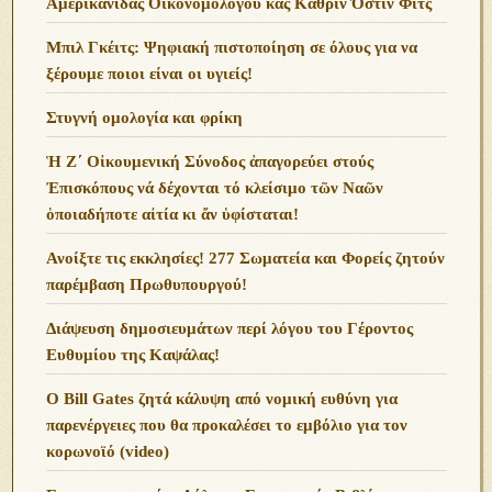
Αμερικανίδας Οικονομολόγου κας Κάθριν Όστιν Φιτς
Μπιλ Γκέιτς: Ψηφιακή πιστοποίηση σε όλους για να
ξέρουμε ποιοι είναι οι υγιείς!
Στυγνή ομολογία και φρίκη
Ἡ Ζ΄ Οἰκουμενική Σύνοδος ἀπαγορεύει στούς
Ἐπισκόπους νά δέχονται τό κλείσιμο τῶν Ναῶν
ὁποιαδήποτε αἰτία κι ἄν ὑφίσταται!
Ανoίξτε τις εκκλησίες! 277 Σωματεία και Φορείς ζητούν
παρέμβαση Πρωθυπουργού!
Διάψευση δημοσιευμάτων περί λόγου του Γέροντος
Ευθυμίου της Καψάλας!
O Bill Gates ζητά κάλυψη από νομική ευθύνη για
παρενέργειες που θα προκαλέσει το εμβόλιο για τον
κορωνοϊό (video)