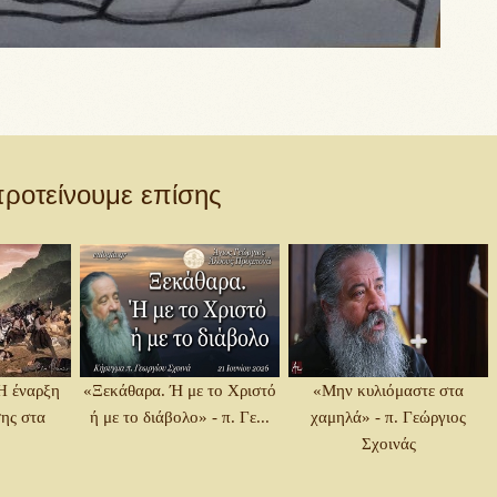
ροτείνουμε επίσης
 Η έναρξη
«Ξεκάθαρα. Ή με το Χριστό
«Μην κυλιόμαστε στα
ης στα
ή με το διάβολο» - π. Γε...
χαμηλά» - π. Γεώργιος
Σχοινάς