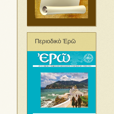
Περιοδικὸ Ἐρῶ