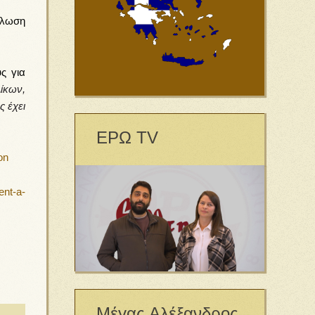
ύλωση
ς για
ίκων,
 έχει
ΕΡΩ TV
on
ent-a-
Μέγας Αλέξανδρος