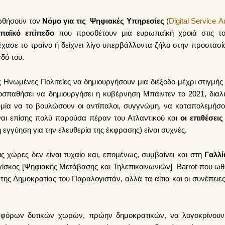
οωθήσουν τον
Νόμο για τις Ψηφιακές Υπηρεσίες
(
Digital Service A
παϊκό επίπεδο
που προσθέτουν μια ευρωπαϊκή χροιά στις το
χασε το τραίνο ή δείχνει λίγο υπερβάλλοντα ζήλο στην προστασί
δό του.
 Ηνωμένες Πολιτείες να δημιουργήσουν μια διέξοδο μέχρι στιγμής
ροσπαθήσει να δημιουργήσει η κυβέρνηση Μπάιντεν το 2021, διαλ
θυμία να το βουλώσουν οι αντίπαλοι, συγγνώμη, να καταπολεμήσο
ναι επίσης πολύ παρούσα πέραν του Ατλαντικού και
οι επιθέσεις
 εγγύηση για την ελευθερία της έκφρασης) είναι συχνές.
ς χώρες δεν είναι τυχαίο και, επομένως, συμβαίνει και στη
Γαλλί
ργίσκος [Ψηφιακής Μετάβασης και Τηλεπικοινωνιών] Barrot
που ωθε
ς Δημοκρατίας του Παραλογιστάν, αλλά τα αίτια και οι συνέπειες
διαφόρων δυτικών χωρών, πρώην δημοκρατικών, να λογοκρίνουν