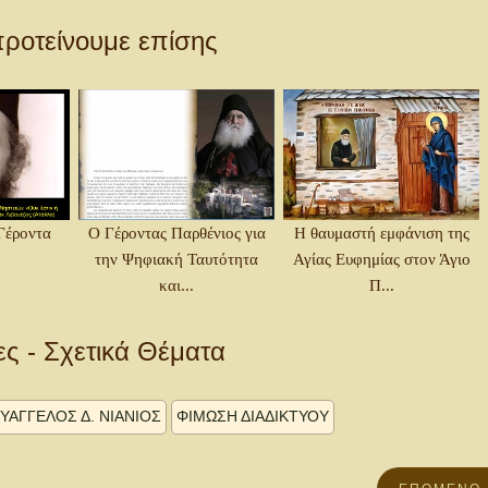
ροτείνουμε επίσης
Γέροντα
Ο Γέροντας Παρθένιος για
Η θαυμαστή εμφάνιση της
την Ψηφιακή Ταυτότητα
Αγίας Ευφημίας στον Άγιο
και...
Π...
ες - Σχετικά Θέματα
ΥΆΓΓΕΛΟΣ Δ. ΝΙΆΝΙΟΣ
ΦΙΜΏΣΗ ΔΙΑΔΙΚΤΎΟΥ