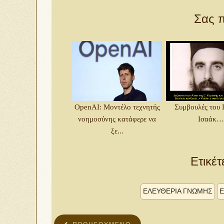
Σας π
OpenAI: Μοντέλο τεχνητής
Συμβουλές του 
νοημοσύνης κατάφερε να
Ισαάκ…
ξε...
Ετικέτ
ΕΛΕΥΘΕΡΊΑ ΓΝΏΜΗΣ
Ε