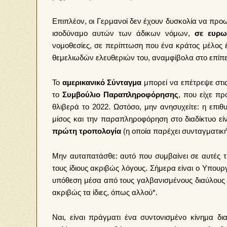
Επιπλέον, οι Γερμανοί δεν έχουν δυσκολία να πρ
ισοδύναμο αυτών των άδικων νόμων,
σε ευρω
νομοθεσίες, σε περίπτωση που ένα κράτος μέλος έ
θεμελιωδών ελευθεριών του, αναμφίβολα στο επίπε
Το
αμερικανικό Σύνταγμα
μπορεί να επέτρεψε στις
το
Συμβούλιο Παραπληροφόρησης
, που είχε π
θλιβερά το 2022. Ωστόσο, μην ανησυχείτε: η επι
μίσος και την παραπληροφόρηση στο διαδίκτυο εί
πρώτη τροπολογία
(η οποία παρέχει συνταγματική
Μην αυταπατάσθε: αυτό που συμβαίνει σε αυτές τι
τους ίδιους ακριβώς λόγους. Σήμερα είναι ο Υπου
υπόθεση μέσα από τους γαλβανισμένους διαύλους τη
ακριβώς τα ίδιες, όπως αλλού*.
Ναι, είναι πράγματι ένα συντονισμένο κίνημα 