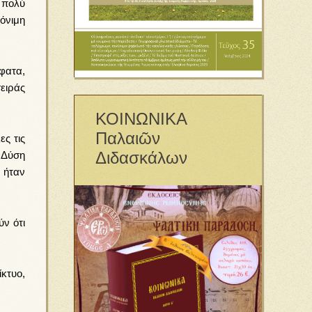
 πολύ
όνιμη
φατα,
ειράς
ΚΟΙΝΩΝΙΚΑ
Παλαιῶν
ες τις
Διδασκάλων
 Δύση
 ήταν
ύν ότι
κτυο,