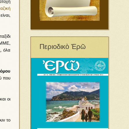
ατοχή
αζική
ίναι,
ταξίδι
 ΜΜΕ,
Περιοδικὸ Ἐρῶ
ς, όλα
νόμου
ού που
και οι
ουν το