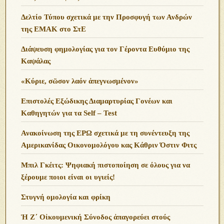
Δελτίο Τύπου σχετικά με την Προσφυγή των Ανδρών
της ΕΜΑΚ στο ΣτΕ
Διάψευση φημολογίας για τον Γέροντα Ευθύμιο της
Καψάλας
«Κύριε, σῶσον λαόν ἀπεγνωσμένον»
Επιστολές Εξώδικης Διαμαρτυρίας Γονέων και
Καθηγητών για τα Self – Test
Ανακοίνωση της ΕΡΩ σχετικά με τη συνέντευξη της
Αμερικανίδας Οικονομολόγου κας Κάθριν Όστιν Φιτς
Μπιλ Γκέιτς: Ψηφιακή πιστοποίηση σε όλους για να
ξέρουμε ποιοι είναι οι υγιείς!
Στυγνή ομολογία και φρίκη
Ἡ Ζ΄ Οἰκουμενική Σύνοδος ἀπαγορεύει στούς