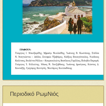
Περιοδικό ΡωμΝιός