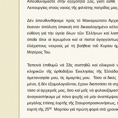
Ἀπευθυνόμαστε στήν ἐξοχότητά Σας, γιατί εἶσθε
Λειτουργίας στούς ναούς τῆς φιλτάτης πατρίδος μας
Δέν ἀπευθυνθήκαμε πρός τό Μακαριώτατο Ἀρχιεπ
ἔκαναν ἀπόλυτη ὑπακοή στό δικαιολογημένο κέλ
εὐθύνη γιά τήν ὑγεία ὅλων τῶν Ἑλλήνων καί λοι
ὁποῖα ὅλοι οἱ ἱερωμένοι καί οἱ πιστοί ἀγογγύστω
ἐλάχιστους νεκρούς μέ τή βοήθεια τοῦ Κυρίου ἡ
Μητέρας Του.
Ταπεινά ἐπιθυμῶ νά Σᾶς συστηθῶ καί εἰλικρινά ν
κληρικῶν τῆς ὀρθοδόξου Ἐκκλησίας τῆς Ἑλλάδος
ἀμετανοησία μου, τίς ἁμαρτίες μου. Τόσο οἱ δικέ
μένα, ἤ δέν ἐξομολογοῦνται, ἔχουν διαποτίσει τά σ
τόσο οἱ ἀρχιερεῖς μας, ὅσο καί μεῖς νά φυλακιζόμα
ἀναγκαστήκαμε μέ πόνο ψυχῆς νά μήν ἀναπέμψουμε 
μεγάλης ἐπίσης ἑορτῆς τῆς Σταυροπροσκυνήσεως, τ
ης
ἑορτή τῆς 25
Μαρτίου γιά πρώτη φορά στά χρονικά