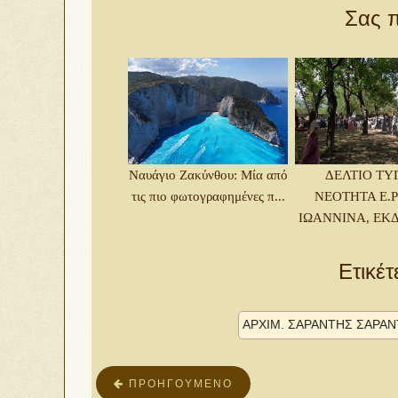
Σας π
Ναυάγιο Ζακύνθου: Μία από
ΔΕΛΤΙΟ ΤΥ
τις πιο φωτογραφημένες π...
ΝΕΟΤΗΤΑ Ε.Ρ
ΙΩΑΝΝΙΝΑ, ΕΚΔ
Ετικέτ
ἈΡΧΙΜ. ΣΑΡΆΝΤΗΣ ΣΑΡΆ
ΠΡΟΗΓΟΎΜΕΝΟ