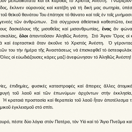
λουν μελωδικότατα καί ἐκ καρδίας τό Χριστός Ἀνέστη. Γνωρίζουν 
ος, ἔκλινεν οὐρανούς καί κατέβη γιά τή δική μας σωτηρία, ὑπέσ
 τοῦ θεϊκοῦ θανάτου Του ἐπάτησε τό θάνατο καί τοῖς ἐν τοῖς μνήμασ
 γενεές τῶν ἀνθρώπων. Στά σύγχρονα ἀθεϊστικά καθεστῶτα, ἐκε
ους δασκάλους τῆς μισοθεΐας καί μισανθρωπίας,
ἕνας
ἄν φώνα
ασκαλίας,
ὅλοι
ἀπαντοῦσαν Ἀληθῶς Ἀνέστη. Στό Ἅγιον Ὄρος οἱ 
ά καί ἑορταστικά ὅταν ἀκοῦνε τό Χριστός Ἀνέστη. Ὁ γέροντα
κῶν του τήν ἡμέρα τῆς Ἀναστάσεως νά ἐπισκεφθεῖ τό ὀστεοφυλάκι
 Ὅλες οἱ εὐωδιάζουσες κάρες μαζί ἀνεφώνησαν τό Ἀληθῶς Ἀνέστη!
ες, ἐπιδημίες, φυσικές καταστροφές καί ἄπειρες ἄλλες ἀτομικέ
ταφυγή τοῦ λαοῦ καί τῶν ἐπωνύμων ἀρχόντων στήν ἐκκλησία,
α. Ἡ κραταιά προστασία καί θεραπεία τοῦ λαοῦ ἦταν ἀποτέλεσμα τ
ομικοῦ ἐγκλεισμοῦ στό σπίτι.
ρό, πέστε δύο λόγια στόν Πατέρα, τόν Υἱό καί τό Ἅγιο Πνεῦμα κα