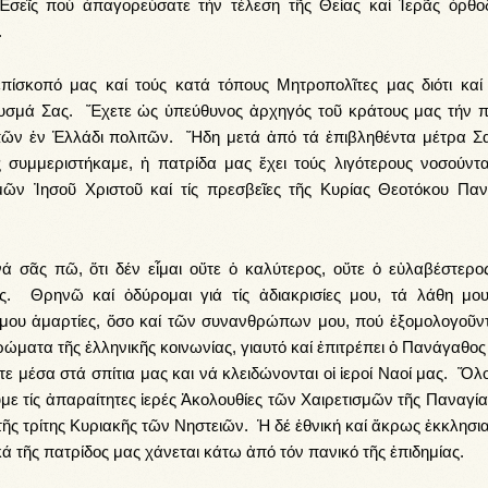
 Ἐσεῖς πού ἀπαγορεύσατε τήν τέλεση τῆς Θείας καί Ἱερᾶς ὀρθο
.
ίσκοπό μας καί τούς κατά τόπους Μητροπολῖτες μας διότι καί 
ευσμά Σας. Ἔχετε ὡς ὑπεύθυνος ἀρχηγός τοῦ κράτους μας τήν 
πῶν ἐν Ἑλλάδι πολιτῶν. Ἤδη μετά ἀπό τά ἐπιβληθέντα μέτρα Σα
ς συμμεριστήκαμε, ἡ πατρίδα μας ἔχει τούς λιγότερους νοσούντα
μῶν Ἰησοῦ Χριστοῦ καί τίς πρεσβεῖες τῆς Κυρίας Θεοτόκου Παν
ά σᾶς πῶ, ὅτι δέν εἶμαι οὔτε ὁ καλύτερος, οὔτε ὁ εὐλαβέστερο
. Θρηνῶ καί ὀδύρομαι γιά τίς ἀδιακρισίες μου, τά λάθη μου
ς μου ἁμαρτίες, ὅσο καί τῶν συνανθρώπων μου, πού ἐξομολογοῦντ
τρώματα τῆς ἑλληνικῆς κοινωνίας, γιαυτό καί ἐπιτρέπει ὁ Πανάγαθο
στε μέσα στά σπίτια μας και νά κλειδώνονται οἱ ἱεροί Ναοί μας. Ὅλ
τίς ἀπαραίτητες ἱερές Ἀκολουθίες τῶν Χαιρετισμῶν τῆς Παναγίας
ῆς τρίτης Κυριακῆς τῶν Νηστειῶν. Ἡ δέ ἐθνική καί ἄκρως ἐκκλησια
 τῆς πατρίδος μας χάνεται κάτω ἀπό τόν πανικό τῆς ἐπιδημίας.