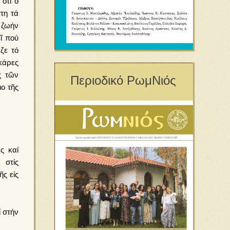
ὅτι ὁ
τη τά
ι ζωήν
ῖ πού
ζε τό
κάρες
ς τῶν
Περιοδικό ΡωμΝιός
ο τῆς
ς καί
 στίς
ῆς εἰς
ί στήν