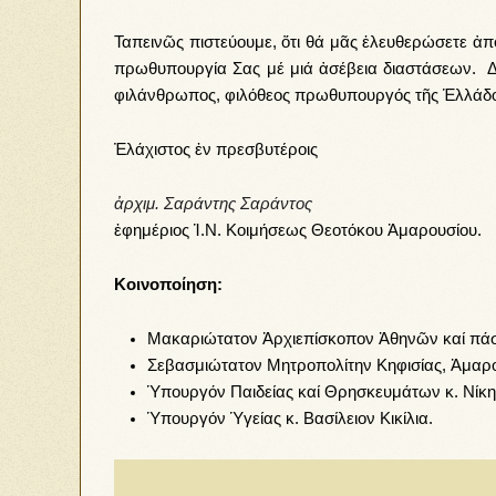
Ταπεινῶς πιστεύουμε, ὅτι θά μᾶς ἐλευθερώσετε ἀπ
πρωθυπουργία Σας μέ μιά ἀσέβεια διαστάσεων. Διά
φιλάνθρωπος, φιλόθεος πρωθυπουργός τῆς Ἑλλάδος,
Ἐλάχιστος ἐν πρεσβυτέροις
ἀρχιμ. Σαράντης Σαράντος
ἐφημέριος Ἱ.Ν. Κοιμήσεως Θεοτόκου Ἀμαρουσίου.
Κοινοποίηση:
Μακαριώτατον Ἀρχιεπίσκοπον Ἀθηνῶν καί πάσ
Σεβασμιώτατον Μητροπολίτην Κηφισίας, Ἀμαρο
Ὑπουργόν Παιδείας καί Θρησκευμάτων κ. Νίκ
Ὑπουργόν Ὑγείας κ. Βασίλειον Κικίλια.