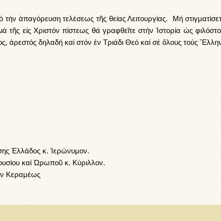
ό τήν ἀπαγόρευση τελέσεως τῆς θείας Λειτουργίας. Μή στιγματίσετ
 τῆς εἰς Χριστόν πίστεως θά γραφθεῖτε στήν Ἱστορία ὡς φιλόστο
 ἀρεστός δηλαδή καί στόν ἐν Τριάδι Θεό καί σέ ὅλους τούς Ἕλλην
ης Ἑλλάδος κ. Ἰερώνυμον.
υσίου καί Ὠρωποῦ κ. Κύριλλον.
ην Κεραμέως