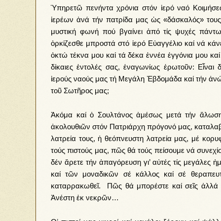
Ὑπηρετῶ πενήντα χρόνια στόν ἱερό ναό Κοιμήσε
ἱερέων ἀνά τήν πατρίδα μας ὡς «δάσκαλός» τους
μυστική φωνή πού βγαίνει ἀπό τίς ψυχές πάντω
ὁρκίζεσθε μπροστά στό ἱερό Εὐαγγέλιο καί νά κάν
ὀκτώ τέκνα μου καί τά δέκα ἐννέα ἐγγόνια μου καί
δίκαιες ἐντολές σας, ἐναγωνίως ἐρωτοῦν: Εἶναι
ἱερούς ναούς μας τή Μεγάλη Ἑβδομάδα καί τήν ἀ
τοῦ Σωτῆρος μας;
Ἀκόμα καί ὁ Σουλτάνος ἀμέσως μετά τήν ἅλωση
ἀκολουθιῶν στόν Πατριάρχη πρόγονό μας, καταλαβαί
λατρεία τους, ἡ θεόπνευστη λατρεία μας, μέ κορ
τούς πιστούς μας, πῶς θά τούς πείσουμε νά συνεχ
δέν ἄρετε τήν ἀπαγόρευση γι’ αὐτές τίς μεγάλες 
καί τῶν μοναδικῶν σέ κάλλος καί σέ θεραπευ
καταρρακωθεῖ. Πῶς θά μπορέστε καί σεῖς ἀλλά κα
Ἀνέστη ἐκ νεκρῶν…