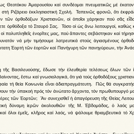
ως Θεοτόκου Ἀμαρουσίου καί συνδέομαι πνευματικῶς μέ ἑκατον
 στή Ριζάρειο ἐκκλησιαστική Σχολή. Ταπεινῶς φρονῶ, ὅτι ἐκφρά
ν τῶν ὀρθοδόξων Χριστιανῶν, οἱ ὁποῖοι χάρηκαν πού σᾶς εἶδ
ετε ὀρθόδοξα τό Σταυρό Σας. Τόσο οἱ ὡς ἄνω λειτουργοί, καθώς κ
 οἱ πολυπληθεῖς ἐνορῖτες μας, πού ἅπαντες σεβάστηκαν καί τήρησ
 δυνατόν νά μήν τιμήσουμε λατρευτικά στούς ἁγιασμένους ὀρθοδ
νώτατη Ἑορτή τῶν ἑορτῶν καί Πανήγυρη τῶν πανηγύρεων, τήν Ἀνά
 τῆς Βασιλευούσης, ἔδωσε τήν ἐλευθερία τελέσεως ὅλων τῶν 
νοντας, ἔστω καί γνωσιολογικά, ὅτι γιά τούς ὀρθοδόξους χριστια
υφαία τή θεία Κοινωνία εἶναι ἀδιαπραγμάτευτη. Πῶς θά συγκρατή
ίσουν τήν ὑπακοή πρός τόν ἀνώτατο ἄρχοντα, τόν πρωθυπουργό μα
ἡμέρες τῶν Ἑορτῶν; Ἄν συνεχισθεῖ ἡ ἀπαγόρευση τῆς Θείας Λειτου
τική δύναμη ἱερῶν ἀκολουθιῶν τῆς Μ. Ἑβδομάδος, ὁ λαός μ
ί ὅλοι ἐμεῖς, κλῆρος καί λαός, νά ψάλουμε θριαμβευτικά τό Χρ