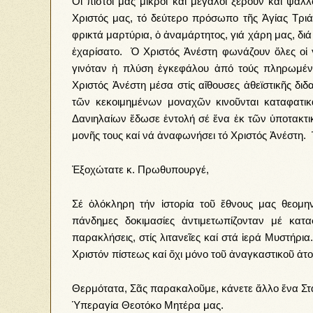
Οἱ πιστοί μας μικροί καί μεγάλοι ξέρουν καί ψάλ
Χριστός μας, τό δεύτερο πρόσωπο τῆς Ἁγίας Τριάδ
φρικτά μαρτύρια, ὁ ἀναμάρτητος, γιά χάρη μας, διά
ἐχαρίσατο. Ὁ Χριστός Ἀνέστη φωνάζουν ὅλες οἱ
γινόταν ἡ πλύση ἐγκεφάλου ἀπό τούς πληρωμέν
Χριστός Ἀνέστη μέσα στίς αἴθουσες ἀθεϊστικῆς διδ
τῶν κεκοιμημένων μοναχῶν κινοῦνται καταφατικ
Δανιηλαίων ἔδωσε ἐντολή σέ ἕνα ἐκ τῶν ὑποτακτι
μονῆς τους καί νά ἀναφωνήσει τό Χριστός Ἀνέστη.
Ἐξοχώτατε κ. Πρωθυπουργέ,
Σέ ὁλόκληρη τήν ἱστορία τοῦ ἔθνους μας θεομηνί
πάνδημες δοκιμασίες ἀντιμετωπίζονταν μέ κα
παρακλήσεις, στίς λιτανεῖες καί στά ἱερά Μυστήρι
Χριστόν πίστεως καί ὄχι μόνο τοῦ ἀναγκαστικοῦ ἀτ
Θερμότατα, Σᾶς παρακαλοῦμε, κάνετε ἄλλο ἕνα Σταυ
Ὑπεραγία Θεοτόκο Μητέρα μας.