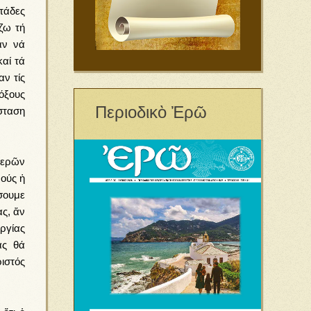
τάδες
ζω τή
αν νά
αί τά
αν τίς
όξους
Περιοδικὸ Ἐρῶ
σταση
ἱερῶν
νούς ἡ
σουμε
ς, ἄν
ργίας
ας θά
ιστός