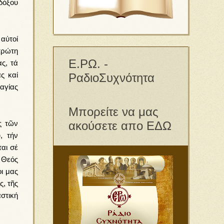
δόξου
αὐτοί
πρώτη
Ε.ΡΩ. -
ς, τά
ς καί
ΡαδιοΣυχνότητα
αγίας
Μπορείτε να μας
ακούσετε απο ΕΔΩ
ς τῶν
, τήν
αι σέ
ς Θεός
οι μας
, τῆς
στική